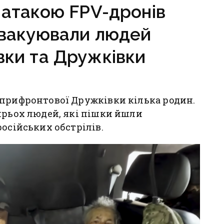
д атакою FPV-дронів
евакуювали людей
вки та Дружківки
 прифронтової Дружківки кілька родин.
ирьох людей, які пішки йшли
осійських обстрілів.