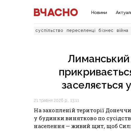
Новини
Актуал
суспільство
переселенці
бізнес
війна
Лиманський 
прикривається
заселяється у
21 травня 2026 р., 13:11
На захопленій території Донечч
у будинки винятково по сусідств
населення — живий щит, щоб Сил