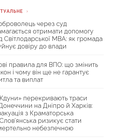
КТУАЛЬНЕ
оброволець через суд
амагається отримати допомогу
ід Світлодарської МВА: як громада
уйнує довіру до влади
ові правила для ВПО: що змінить
акон і чому він ще не гарантує
итла та виплат
Ждуни» перекривають траси
 Донеччини на Дніпро й Харків:
вакуація з Краматорська
 Слов’янська ризикує стати
мертельно небезпечною