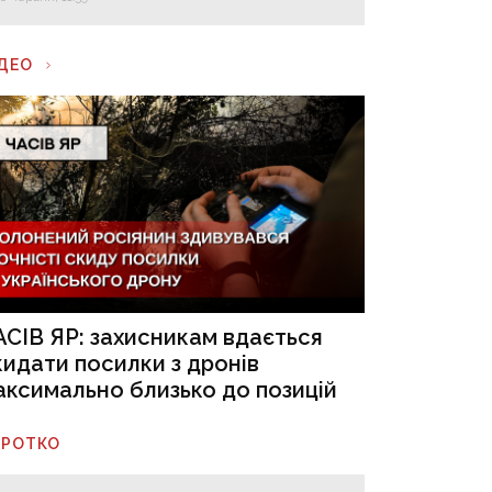
ІДЕО
АСІВ ЯР: захисникам вдається
кидати посилки з дронів
аксимально близько до позицій
ОРОТКО