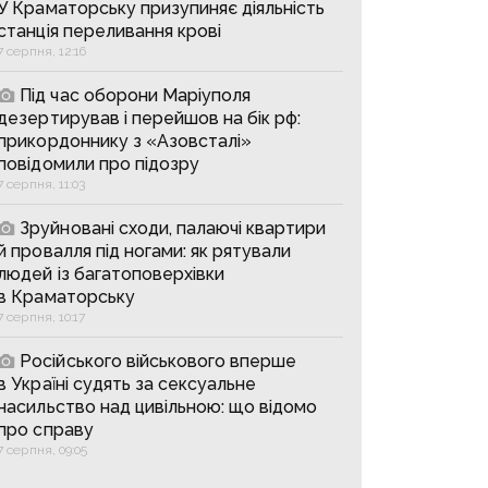
У Краматорську призупиняє діяльність
станція переливання крові
7 серпня, 12:16
Під час оборони Маріуполя
дезертирував і перейшов на бік рф:
прикордоннику з «Азовсталі»
повідомили про підозру
7 серпня, 11:03
Зруйновані сходи, палаючі квартири
й провалля під ногами: як рятували
людей із багатоповерхівки
в Краматорську
7 серпня, 10:17
Російського військового вперше
в Україні судять за сексуальне
насильство над цивільною: що відомо
про справу
7 серпня, 09:05