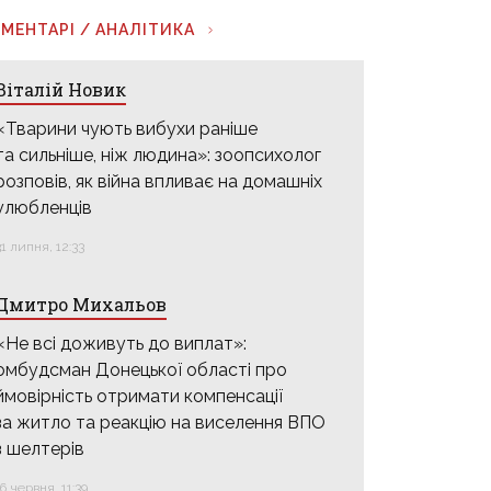
МЕНТАРІ / АНАЛІТИКА
Віталій Новик
«Тварини чують вибухи раніше
та сильніше, ніж людина»: зоопсихолог
розповів, як війна впливає на домашніх
улюбленців
31 липня, 12:33
Дмитро Михальов
«Не всі доживуть до виплат»:
омбудсман Донецької області про
ймовірність отримати компенсації
за житло та реакцію на виселення ВПО
з шелтерів
16 червня, 11:39