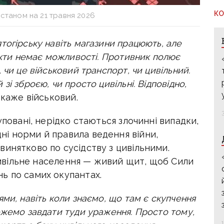
КО
станом на 21 травня 2026
тогірську навіть магазини працюють, але
дукти немає можливості. Противник полює
 чи це військовий транспорт, чи цивільний.
і зброєю, чи просто цивільні. Відповідно,
 каже військовий.
уповані, нерідко стаються злочинні випадки,
і норми й правила ведення війни,
инятково по сусідству з цивільними.
 цивільне населення — живий щит, щоб Сили
ь по самих окупантах.
ми, навіть коли знаємо, що там є скупчення
ожемо завдати туди ураження. Просто тому,