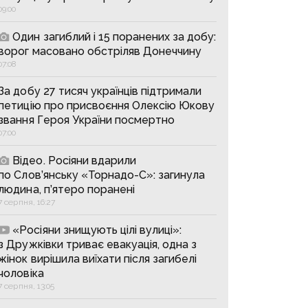
09:00
Один загиблий і 15 поранених за добу:
ворог масовано обстріляв Донеччину
07:08
За добу 27 тисяч українців підтримали
петицію про присвоєння Олексію Юкову
звання Героя України посмертно
07:00
Відео. Росіяни вдарили
по Слов’янську «Торнадо-С»: загинула
людина, п’ятеро поранені
7 серпня, 16:27
«Росіяни знищують цілі вулиці»:
з Дружківки триває евакуація, одна з
жінок вирішила виїхати після загибелі
чоловіка
7 серпня, 13:05