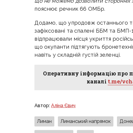
що не можемо дозволити сторонніх ж
пояснює речник 66 ОМБр.
Додамо, що упродовж останнього 
зафіксовані та спалені ББМ та БМП-
відпрацювали місця укриття російськ
що окупанти підтягують бронетехні
навіть у складній густій зеленці.
Оперативну інформацію про п
каналі
t.me/vc
Автор:
Аліна Євич
Лиман
Лиманський напрямок
Донец