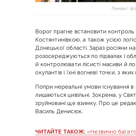
Лиман/ фот
Ворог прагне встановити контроль 
Костянтинівкою, а також усією лог
Донецької області. Зараз росіяни н
розосереджуються по підвалах і об
й контролювати лісисті масиви й лог
окупантів і їхні вогневі точки
, з яки
Попри нереальні умови існування в
лишаються цивільні. Зокрема, у Свят
зруйновані ще взимку. Про це редак
Василь Денисюк.
ЧИТАЙТЕ ТАКОЖ:
«Незвично багато