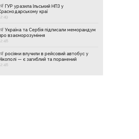
ГУР уразила Ільський НПЗ у
Краснодарському краї
12:49
Україна та Сербія підписали меморандум
про взаєморозуміння
12:48
росіяни влучили в рейсовий автобус у
Нікополі — є загиблий та поранений
12:48