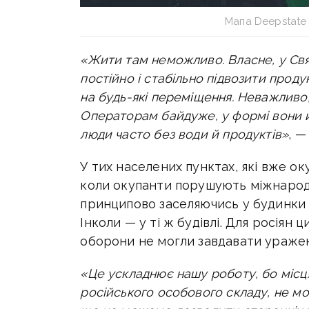
Мапа Deepstate 
«Жити там неможливо. Власне, у Свя
постійно і стабільно підвозити про
на будь-які переміщення. Неважливо,
Операторам байдуже, у формі вони й з
люди часто без води й продуктів»
, —
У тих населених пунктах, які вже ок
коли окупанти порушують міжнародн
принципово заселяючись у будинки в
Інколи — у ті ж будівлі. Для росіян
оборони не могли завдавати уражен
«Це ускладнює нашу роботу, бо місця
російського особового складу, не м