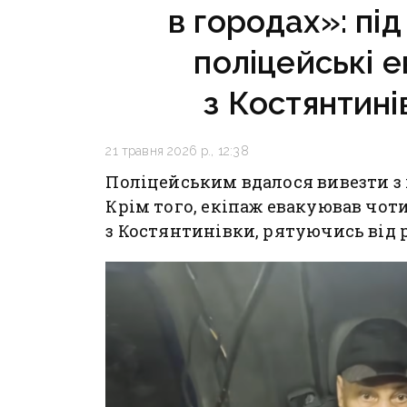
в городах»: пі
поліцейські 
з Костянтині
21 травня 2026 р., 12:38
Поліцейським вдалося вивезти з
Крім того, екіпаж евакуював чот
з Костянтинівки, рятуючись від р