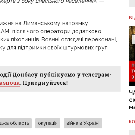
ертв з боку цивільного населення»
, —
В
тижня на Лиманському напрямку
1АМ, після чого оператори додатково
их піхотинців. Воєнні оглядачі переконані,
ку для підтримки своїх штурмових груп
одії Донбасу публікуємо у телеграм-
hasnoua
. Приєднуйтеся!
Ч
с
м
К
ька область
окупація
війна в Україні