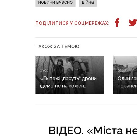
новини вчасно
війна
ПОДІЛИТИСЯ У СОЦМЕРЕЖАХ:
ТАКОЖ ЗА ТЕМОЮ
09:00
07:08
«Екіпажі „пасуть“ дрони,
Один заг
їдемо не на кожен
поранен
виклик»: куди ДСНС
ворог м
не виїжджає на
обстріл
ліквідацію надзвичайних
ситуацій
у Краматорську
ВІДЕО. «Міста н
та Слов’янську