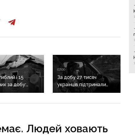
07:00
иблий і 15
За добу 27 тисяч
их за добу:
українців підтримали
асовано
петицію про присвоєння
яв Донеччину
Олексію Юкову звання
Героя України
посмертно
емає. Людей ховають