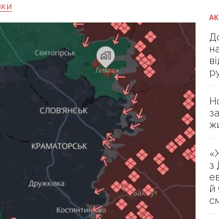
вки
А
Д
н
в
р
Н
з
ж
«
з
е
й
с