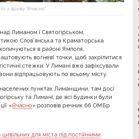
о з архіву "Вчасно"
над Лиманом і Святогірськом,
істикою Слов’янська та Краматорська
акопичуються в районі Ямполя,
лаштовують вогневі точки, щоб закріпитися
істичні стежки. У
Лимані вже зафіксували
х вони відпрацьовують по всьому місту.
 населених пунктах Лиманщини, там досі
огірську та Лимані, де всі будинки були
ції «
Вчасно
» розповів речник 66 ОМБр
 цивільних для міста під постійними