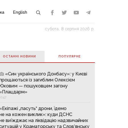
ка
English
субота, 8 серпня 2026 р.
ОСТАННІ НОВИНИ
ПОПУЛЯРНE
«Син українського Донбасу»: у Києві
прощаються із загиблим Олексієм
Юковим — пошуковцем загону
«Плацдарм»
10:47
«Екіпажі „пасуть“ дрони, їдемо
не на кожен виклик»: куди ДСНС
не виїжджає на ліквідацію надзвичайних
ситуацій у Краматорську та Слов’янську