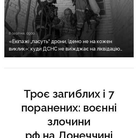
8 серпня, 09:00
«Екіпажі „пасуть“ дрони, їдемо не на кожен
виклик»: куди ДСНС не виїжджає на ліквідацію
надзвичайних ситуацій у Краматорську
та Слов’янську
Троє загиблих і 7
поранених: воєнні
злочини
рф на Донеччині