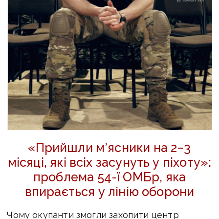
«Прийшли м’ясники на 2−3
місяці, які всіх засунуть у піхоту»:
проблема 54-ї ОМБр, яка
впирається у лінію оборони
Чому окупанти змогли захопити центр