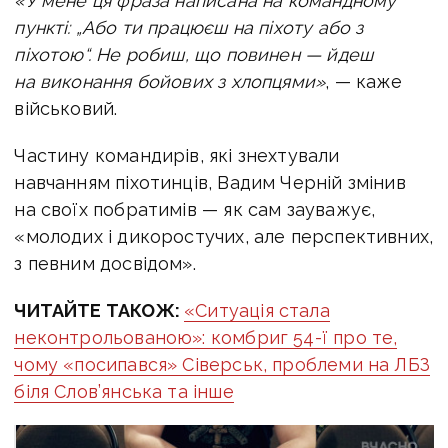
«У мене ця фраза написана на командному
пункті: „Або ти працюєш на піхоту або з
піхотою“. Не робиш, що повинен — йдеш
на виконання бойових з хлопцями»
, — каже
військовий.
Частину командирів, які знехтували
навчанням піхотинців, Вадим Черній змінив
на своїх побратимів — як сам зауважує,
«молодих і дикоростучих, але перспективних,
з певним досвідом».
ЧИТАЙТЕ ТАКОЖ:
«Ситуація стала
неконтрольованою»: комбриг 54-ї про те,
чому «посипався» Сіверськ, проблеми на ЛБЗ
біля Слов’янська та інше