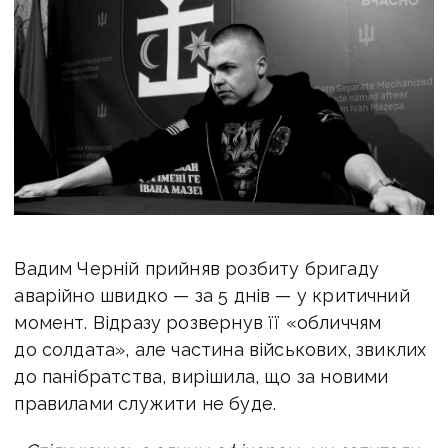
Вадим Черній прийняв розбиту бригаду
аварійно швидко — за 5 днів — у критичний
момент. Відразу розвернув її «обличчям
до солдата», але частина військових, звиклих
до панібратства, вирішила, що за новими
правилами служити не буде.