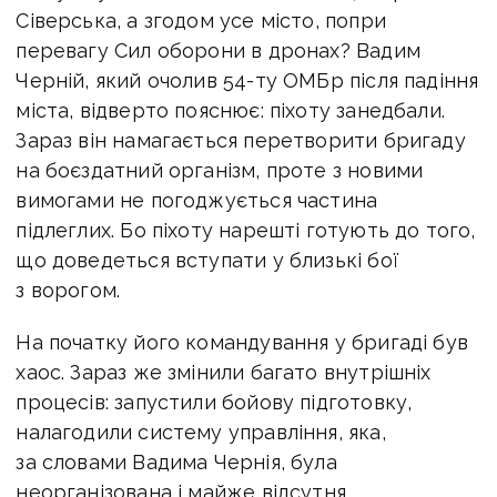
Сіверська, а згодом усе місто, попри
перевагу Сил оборони в дронах? Вадим
Черній, який очолив 54-ту ОМБр після падіння
міста, відверто пояснює: піхоту занедбали.
Зараз він намагається перетворити бригаду
на боєздатний організм, проте з новими
вимогами не погоджується частина
підлеглих. Бо піхоту нарешті готують до того,
що доведеться вступати у близькі бої
з ворогом.
На початку його командування у бригаді був
хаос. Зараз же змінили багато внутрішніх
процесів: запустили бойову підготовку,
налагодили систему управління, яка,
за словами Вадима Чернія, була
неорганізована і майже відсутня.