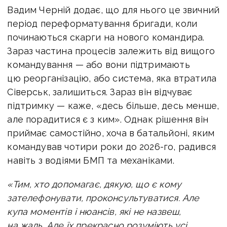
Вадим Черній додає, що для нього це звичний
період переформатування бригади, коли
починаються скарги на нового командира.
Зараз частина процесів залежить від вищого
командування — або вони підтримають
цю реорганізацію, або система, яка втратила
Сіверськ, залишиться. Зараз він відчуває
підтримку — каже, «десь більше, десь менше,
але порадитися є з ким». Однак рішення він
приймає самостійно, хоча в батальйоні, яким
командував чотири роки до 2026-го, радився
навіть з водіями БМП та механіками.
«Тим, хто допомагає, дякую, що є кому
зателефонувати, проконсультуватися. Але
купа моментів і нюансів, які не назвеш,
на жаль. Але їх прекрасно розуміють усі