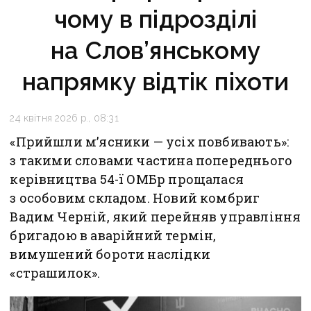
чому в підрозділі
на Слов’янському
напрямку відтік піхоти
24 квітня 2026 р., 08:31
«Прийшли м’ясники — усіх повбивають»:
з такими словами частина попереднього
керівництва 54-ї ОМБр прощалася
з особовим складом. Новий комбриг
Вадим Черній, який перейняв управління
бригадою в аварійний термін,
вимушений бороти наслідки
«страшилок».