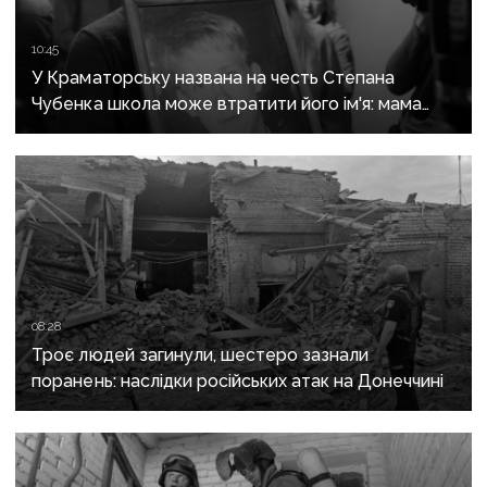
10:45
У Краматорську названа на честь Степана
Чубенка школа може втратити його ім'я: мама
загиблого героя розповіла про рішення влади
08:28
Троє людей загинули, шестеро зазнали
поранень: наслідки російських атак на Донеччині