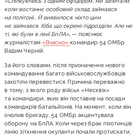
«Спілкуючись з одним офіцером, ми запитали,
коли востаннє особовий склад займався
на полігоні… Й виявилося, ніхто цим
не займався. Хіба що окремі підрозділи. Але не
ті, які були в лінії БпЛА»
, — пояснює
журналістам
«Вчасно»
командир 54 ОМБр
Вадим Черній.
За його словами, після призначення нового
командування багато військовослужбовців
захотіли перевестися. Причина переважно
в тому, з якого роду військ «Несквік»
та командири, яких він поставив на посади
командирів батальйонів. На момент, коли він
очолив бригаду, 54 ОМБр акцентувала
оборону на БпЛА. Коли через брак піхотинців
лінію зіткнення окупанти почали протискати,