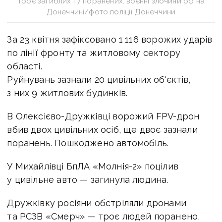
Троє загиблих і 7 поранених: воєнні злочини рф на
Донеччині/фото поліції Донеччини
За 23 квітня зафіксовано 1 116 ворожих ударів
по лінії фронту та житловому сектору
області.
Руйнувань зазнали 20 цивільних об'єктів,
з них 9 житлових будинків.
В Олексієво-Дружківці ворожий FPV-дрон
вбив двох цивільних осіб, ще двоє зазнали
поранень. Пошкоджено автомобіль.
У Михайлівці БпЛА «Молнія-2» поцілив
у цивільне авто — загинула людина.
Дружківку росіяни обстріляли дронами
та РСЗВ «Смерч» — троє людей поранено,