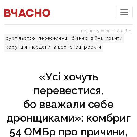
неділя, 9 серпня 2026 р.
суспільство
переселенці
бізнес
війна
гранти
корупція
нардепи
відео
спецпроєкти
«Усі хочуть
перевестися,
бо вважали себе
дронщиками»: комбриг
54 ОМБр про причини,