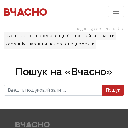
неділя, 9 серпня 2026 р.
суспільство
переселенці
бізнес
війна
гранти
корупція
нардепи
відео
спецпроєкти
Пошук на «Вчасно»
Пошук