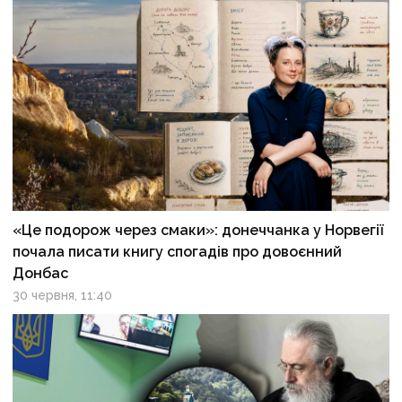
«Це подорож через смаки»: донеччанка у Норвегії
почала писати книгу спогадів про довоєнний
Донбас
30 червня, 11:40