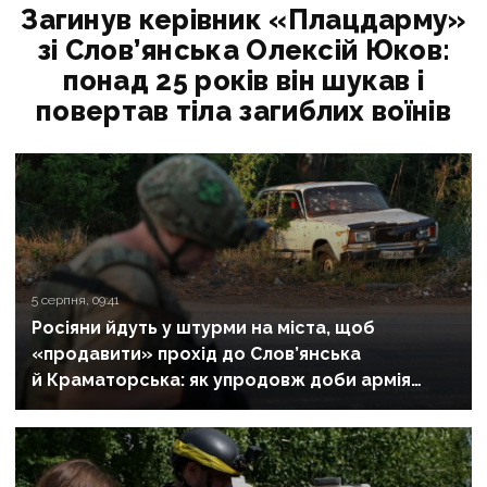
Загинув керівник «Плацдарму»
зі Слов’янська Олексій Юков:
понад 25 років він шукав і
повертав тіла загиблих воїнів
5 серпня, 09:41
Росіяни йдуть у штурми на міста, щоб
«продавити» прохід до Слов’янська
й Краматорська: як упродовж доби армія
рф атакувала фронт на Донеччині