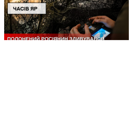
ЧАСІВ ЯР: захисникам вдається скидати посилки
з дронів максимально близько до позицій
РОЗСЛІДУВАННЯ