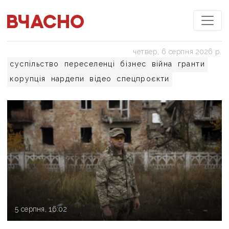
четвер, 6 серпня 2026 р.
суспільство
переселенці
бізнес
війна
гранти
корупція
нардепи
відео
спецпроєкти
5 серпня, 16:02