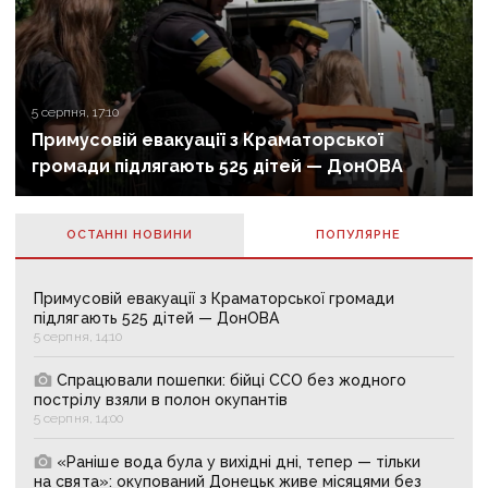
5 серпня, 17:10
Примусовій евакуації з Краматорської
громади підлягають 525 дітей — ДонОВА
ОСТАННІ НОВИНИ
ПОПУЛЯРНE
Примусовій евакуації з Краматорської громади
підлягають 525 дітей — ДонОВА
5 серпня, 14:10
Спрацювали пошепки: бійці ССО без жодного
пострілу взяли в полон окупантів
5 серпня, 14:00
«Раніше вода була у вихідні дні, тепер — тільки
на свята»: окупований Донецьк живе місяцями без