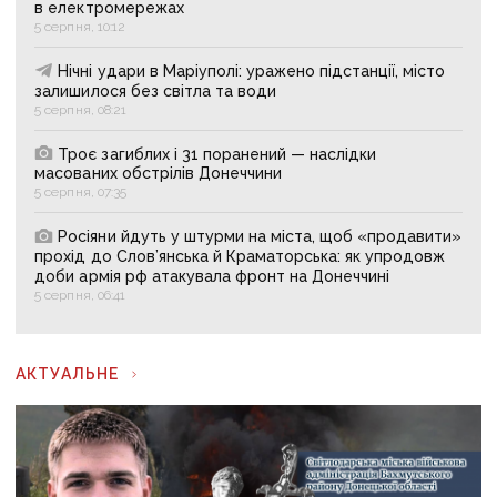
в електромережах
5 серпня, 10:12
Нічні удари в Маріуполі: уражено підстанції, місто
залишилося без світла та води
5 серпня, 08:21
Троє загиблих і 31 поранений — наслідки
масованих обстрілів Донеччини
5 серпня, 07:35
Росіяни йдуть у штурми на міста, щоб «продавити»
прохід до Слов’янська й Краматорська: як упродовж
доби армія рф атакувала фронт на Донеччині
5 серпня, 06:41
АКТУАЛЬНЕ