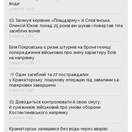
води
5 серпня, 13:17
Загинув керівник «Плацдарму» зі Слов’янська
Олексій Юков: понад 25 років він шукав і повертав тіла
загиблих воїнів
5 серпня, 13:02
Біля Покровська є ризик штурмів на бронетехніці:
попередження військових про зміну характеру боїв
на напрямку
5 серпня, 12:36
Один загиблий та 27 постраждалих
у Краматорську: пошукову операцію під завалами 14-
поверхівки завершено
5 серпня, 11:47
Доводиться контролювати й свою смугу,
й суміжників: військовий про умови оборони
Костянтинівського напрямку
5 серпня, 11:05
Краматорськ залишився без води через аварію