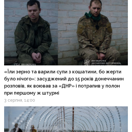
«Їли зерно та варили супи з кошатини, бо жерти
було нічого»: засуджений до 15 років донеччанин
розповів, як воював за «ДНР» і потрапив у полон
при першому ж штурмі
3 серпня, 14:00