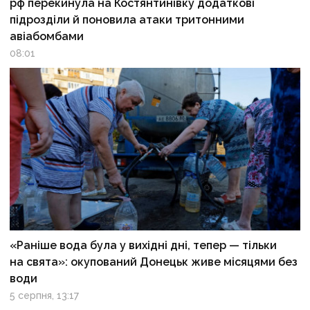
рф перекинула на Костянтинівку додаткові
підрозділи й поновила атаки тритонними
авіабомбами
08:01
«Раніше вода була у вихідні дні, тепер — тільки
на свята»: окупований Донецьк живе місяцями без
води
5 серпня, 13:17