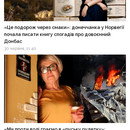
«Це подорож через смаки»: донеччанка у Норвегії
почала писати книгу спогадів про довоєнний
Донбас
30 червня, 11:40
«Ми проти волі граємо в «руську рулетку»: