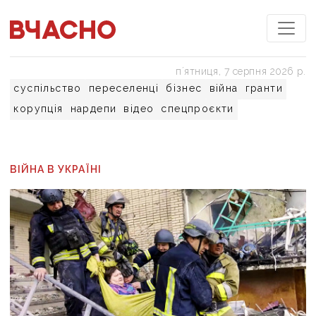
пʼятниця, 7 серпня 2026 р.
суспільство
переселенці
бізнес
війна
гранти
корупція
нардепи
відео
спецпроєкти
ВІЙНА В УКРАЇНІ