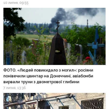
10 липня, 09:55
ФОТО. «Людей повикидало з могил»: росіяни
понівечили цвинтар на Донеччині, авіабомби
вирвали труни з двометрової глибини
7 липня, 13:36