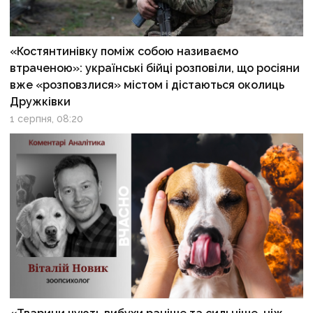
«Костянтинівку поміж собою називаємо
втраченою»: українські бійці розповіли, що росіяни
вже «розповзлися» містом і дістаються околиць
Дружківки
1 серпня, 08:20