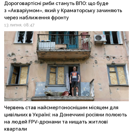
Дороговартісні риби стануть ВПО: що буде
з «Акваріумом», який у Краматорську зачиняють
через наближення фронту
13 липня, 08:47
Червень став найсмертоноснішим місяцем для
цивільних в Україні: на Донеччині росіяни полюють
на людей FPV-дронами та нищать житлові
квартали