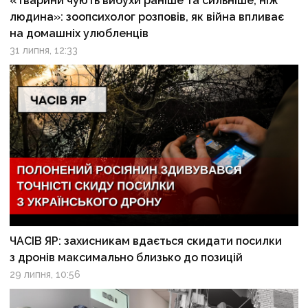
«Тварини чують вибухи раніше та сильніше, ніж
людина»: зоопсихолог розповів, як війна впливає
на домашніх улюбленців
31 липня, 12:33
ЧАСІВ ЯР: захисникам вдається скидати посилки
з дронів максимально близько до позицій
29 липня, 10:56