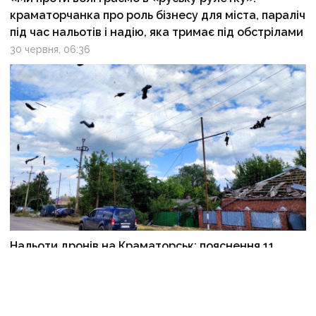
краматорчанка про роль бізнесу для міста, параліч
під час нальотів і надію, яка тримає під обстрілами
30 червня, 06:36
Нальоти дронів на Краматорськ: пояснення 11
армійського, чому ворожі БпЛА почали вільно
літати містом
29 червня, 09:14