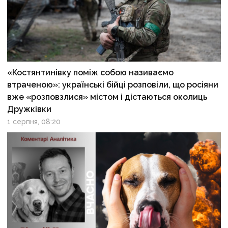
«Костянтинівку поміж собою називаємо
втраченою»: українські бійці розповіли, що росіяни
вже «розповзлися» містом і дістаються околиць
Дружківки
1 серпня, 08:20