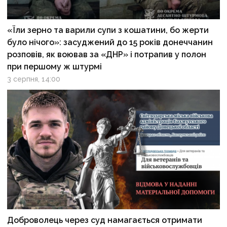
«Їли зерно та варили супи з кошатини, бо жерти
було нічого»: засуджений до 15 років донеччанин
розповів, як воював за «ДНР» і потрапив у полон
при першому ж штурмі
3 серпня, 14:00
Доброволець через суд намагається отримати