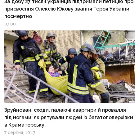
За добу 27 тисяч українців підтримали петицію про
присвоєння Олексію Юкову звання Героя України
посмертно
07:00
Зруйновані сходи, палаючі квартири й провалля
під ногами: як рятували людей із багатоповерхівки
в Краматорську
7 серпня, 10:17