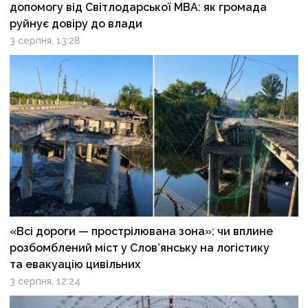
допомогу від Світлодарської МВА: як громада
руйнує довіру до влади
3 серпня, 13:28
«Всі дороги — прострілювана зона»: чи вплине
розбомблений міст у Слов’янську на логістику
та евакуацію цивільних
3 серпня, 12:24