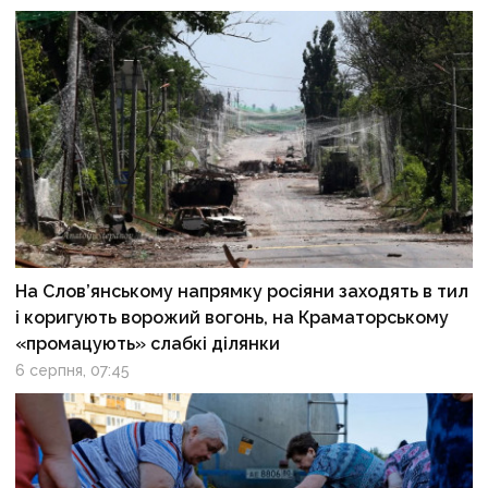
На Слов’янському напрямку росіяни заходять в тил
і коригують ворожий вогонь, на Краматорському
«промацують» слабкі ділянки
6 серпня, 07:45