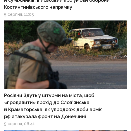
й суміжників: військовий про умови оборони
Костянтинівського напрямку
5 серпня, 11:05
Росіяни йдуть у штурми на міста, щоб
«продавити» прохід до Слов’янська
й Краматорська: як упродовж доби армія
рф атакувала фронт на Донеччині
5 серпня, 06:41