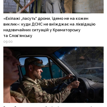
«Екіпажі „пасуть“ дрони, їдемо не на кожен
виклик»: куди ДСНС не виїжджає на ліквідацію
надзвичайних ситуацій у Краматорську
та Слов’янську
09:00