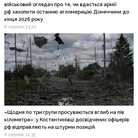
військовий оглядач про те, чи вдасться армії
рф захопити останню агломерацію Донеччини до
кінця 2026 року
6 серпня, 13:20
«Щодня по три групи просуваються вглиб на пів
кілометра»: у Костянтинівці досвідчених офіцерів
рф відправляють на штурми позицій
6 серпня, 11:35