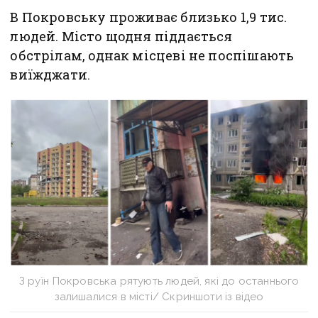
В Покровську проживає близько 1,9 тис.
людей. Місто щодня піддається
обстрілам, однак місцеві не поспішають
виїжджати.
З руїн Покровська рятують людей, які до останнього
залишалися в місті/ Скриншоти із відео