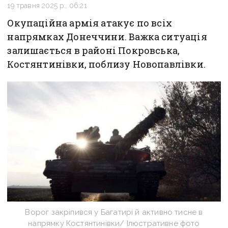
19 травня 2025 р., 06:21
Окупаційна армія атакує по всіх
напрямках Донеччини. Важка ситуація
залишається в районі Покровська,
Костянтинівки, поблизу Новопавлівки.
Ворог закріпився у Багатирі й активно тисне в
напрямку Костянтинівки/ Ілюстративне фото