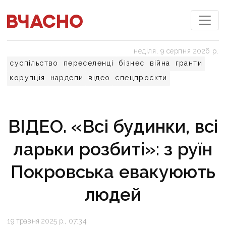
неділя, 9 серпня 2026 р.
суспільство
переселенці
бізнес
війна
гранти
корупція
нардепи
відео
спецпроєкти
ВІДЕО. «Всі будинки, всі
ларьки розбиті»: з руїн
Покровська евакуюють
людей
19 травня 2025 р., 07:34