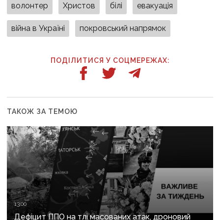
волонтер
Христов
білі
евакуація
війна в Україні
покровський напрямок
ПОДІЛИТИСЯ У СОЦМЕРЕЖАХ:
ТАКОЖ ЗА ТЕМОЮ
13:00
Дефіцит ППО на тлі масованих атак, дроновий