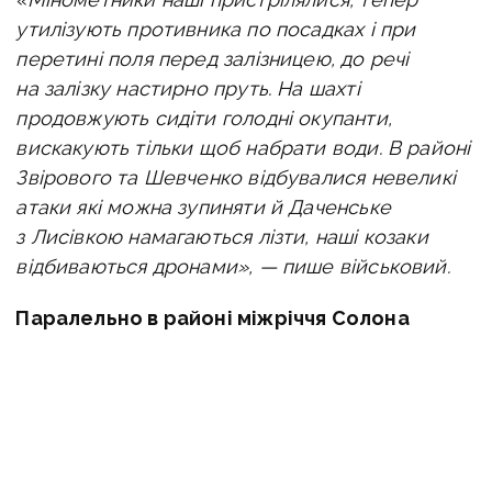
утилізують противника по посадках і при
перетині поля перед залізницею, до речі
на залізку настирно пруть. На шахті
продовжують сидіти голодні окупанти,
вискакують тільки щоб набрати води. В районі
Звірового та Шевченко відбувалися невеликі
атаки які можна зупиняти й Даченське
з Лисівкою намагаються лізти, наші козаки
відбиваються дронами», — пише військовий.
Паралельно в районі міжріччя Солона
та Вовча противник закінчив стабілізаційні
заходи у Богданівці
та взяв її під свій
контроль. Також ворог не зупиняючись
продовжує давити південніше Троїцького,
щоб таким чином розширити зону контролю