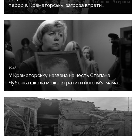
терор в Краматорську, загроза втрати
Костянтинівки та прощання з Олексієм Юковим:
важливе за тиждень
10:45
У Краматорську названа на честь Степана
Чубенка школа може втратити його ім'я: мама
загиблого героя розповіла про рішення влади