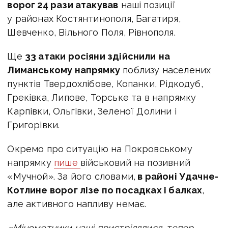
ворог 24 рази атакував
наші позиції
у районах Костянтинополя, Багатиря,
Шевченко, Вільного Поля, Рівнополя.
Ще
33 атаки росіяни здійснили
на
Лиманському напрямку
поблизу населених
пунктів Твердохлібове, Копанки, Рідкодуб,
Греківка, Липове, Торське та в напрямку
Карпівки, Ольгівки, Зеленої Долини і
Григорівки.
Окремо про ситуацію на Покровському
напрямку
пише
військовий на позивний
«Мучной». За його словами,
в районі Удачне-
Котлине ворог лізе по посадках і балках
,
але активного напливу немає.
«Мінометники наші пристрілялися, тепер