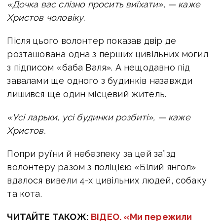
«Дочка вас слізно просить виїхати», — каже
Христов чоловіку.
Після цього волонтер показав двір де
розташована одна з перших цивільних могил
з підписом «баба Валя». А нещодавно під
завалами ще одного з будинків назавжди
лишився ще один місцевий житель.
«Усі ларьки, усі будинки розбиті
», — каже
Христов.
Попри руїни й небезпеку за цей заїзд
волонтеру разом з поліцією «Білий янгол»
вдалося вивели 4-х цивільних людей, собаку
та кота.
ЧИТАЙТЕ ТАКОЖ:
ВІДЕО. «Ми пережили