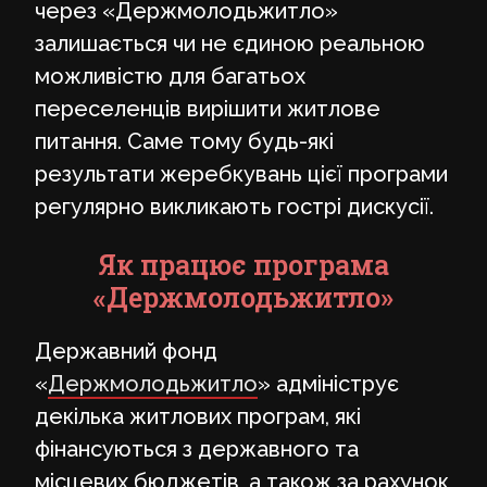
через «Держмолодьжитло»
залишається чи не єдиною реальною
можливістю для багатьох
переселенців вирішити житлове
питання. Саме тому будь-які
результати жеребкувань цієї програми
регулярно викликають гострі дискусії.
Як працює програма
«Держмолодьжитло»
Державний фонд
«
Держмолодьжитло
» адмініструє
декілька житлових програм, які
фінансуються з державного та
місцевих бюджетів, а також за рахунок