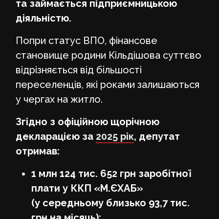
та займається підприємницькою
діяльністю.
Попри статус ВПО, фінансове
становище родини Кільдішова суттєво
відрізняється від більшості
переселенців, які роками залишаються
у чергах на житло.
Згідно з офіційною щорічною
декларацією за
2025 рік
, депутат
отримав:
1 млн 124 тис. 652 грн заробітної
плати у ККП «М.ЄХАБ»
(у середньому близько 93,7 тис.
грн на місяць);