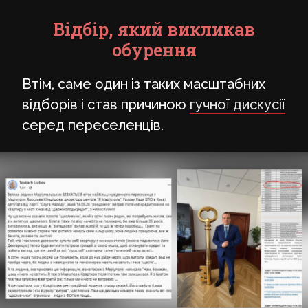
Відбір, який викликав
обурення
Втім, саме один із таких масштабних
відборів і став причиною
гучної дискусії
серед переселенців.