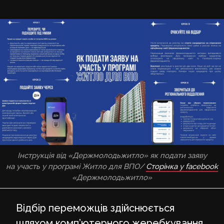
Інструкція від «Держмолодьжитло» як подати заяву
на участь у програмі Житло для ВПО/
Сторінка у facebook
«Держмолодьжитло»
Відбір переможців здійснюється
шляхом комп’ютерного жеребкування