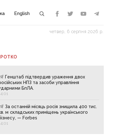
ка
English
четвер, 6 серпня 2026 р.
ОРОТКО
Генштаб підтвердив ураження двох
російських НПЗ та засоби управління
ударними БпЛА.
14:01
За останній місяць росія знищила 400 тис.
кв. м складських приміщень українського
бізнесу, — Forbes
14:01