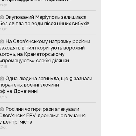
08:46
Окупований Маріуполь залишився
без світла та води після нічних вибухів
08:36
На Слов’янському напрямку росіяни
заходять в тил і коригують ворожий
вогонь, на Краматорському
«промацують» слабкі ділянки
07:45
Одна людина загинула, ще 9 зазнали
поранень: воєнні злочини
рф на Донеччині
07:16
Росіяни чотири рази атакували
Слов’янськ FPV-дронами: є влучання
у центрі міста
06:09