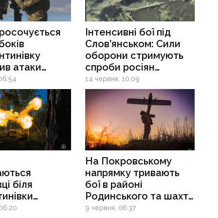
просочується
Інтенсивні бої під
 боків
Слов’янськом: Сили
нтинівку
оборони стримують
ив атаки
спроби росіян
і Рай-
прорватися
06:54
14 червня, 10:09
дрівки:
до Миколаївки
я на східному
На Покровському
аються
напрямку тривають
ці біля
бої в районі
тинівки
Родинського та шахти
щують
«Запорізька»,
06:20
9 червня, 06:37