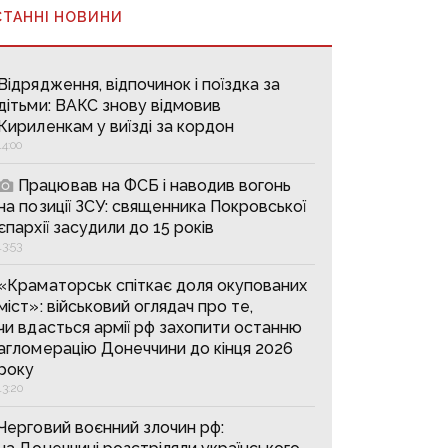
СТАННІ НОВИНИ
Відрядження, відпочинок і поїздка за
дітьми: ВАКС знову відмовив
Кириленкам у виїзді за кордон
14:00
Працював на ФСБ і наводив вогонь
на позиції ЗСУ: священника Покровської
єпархії засудили до 15 років
13:53
«Краматорськ спіткає доля окупованих
міст»: військовий оглядач про те,
чи вдасться армії рф захопити останню
агломерацію Донеччини до кінця 2026
року
13:20
Черговий воєнний злочин рф: