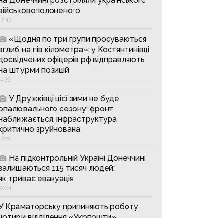
на Донеччині розстріляли українського
військовополоненого
12:43
«Щодня по три групи просуваються
вглиб на пів кілометра»: у Костянтинівці
досвідчених офіцерів рф відправляють
на штурми позицій
11:35
У Дружківці цієї зими не буде
опалювального сезону: фронт
наближається, інфраструктура
критично зруйнована
10:20
На підконтрольній Україні Донеччині
залишаються 115 тисяч людей:
як триває евакуація
09:54
У Краматорську припиняють роботу
чотири відділення «Укрпошти»