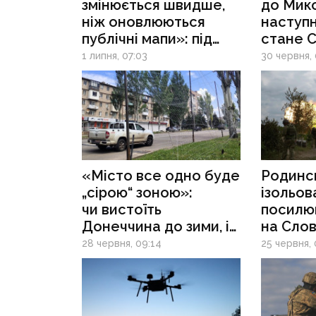
змінюється швидше,
до Мико
ніж оновлюються
наступ
публічні мапи»: під
стане С
Слов’янськом
військо
1 липня, 07:03
30 червня,
загрозлива ситуація,
у Краматорську —
нарощування FPV-
екіпажів і ризик для
будь-якого руху
«Місто все одно буде
Родинс
„сірою“ зоною»:
ізольов
чи вистоїть
посилю
Донеччина до зими, і
на Слов
в якому стані за кілька
напрямк
28 червня, 09:14
25 червня, 
місяців будуть
Краматорськ і
Слов’янськ