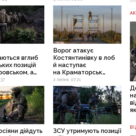
ська: ситуація
Олександрівки
ті
А
рюється
Ворог атакує
аються вглиб
Костянтинівку в лоб
ьких позицій
й наступає
ровськом, а
на Краматорськ
ахоплення
й Словʼянськ, аби
:37
2 липня, 07:21
івки можуть
повністю обрубати
Д
ти наступ
логістику — військові
н
’янську ТЕС
в
я
В
сіяни дійдуть
ЗСУ утримують позиції