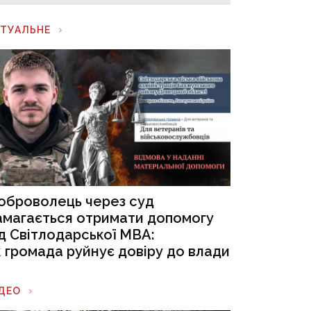
КТУАЛЬНЕ
оброволець через суд
амагається отримати допомогу
ід Світлодарської МВА:
к громада руйнує довіру до влади
ІДЕО