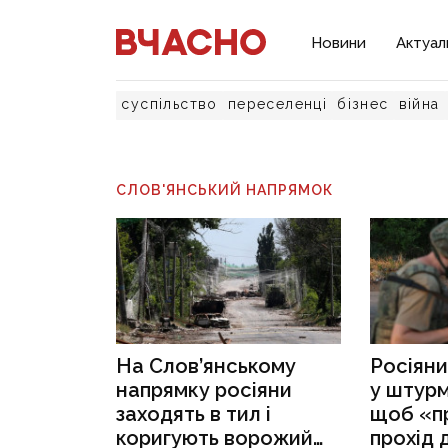
Новини
Актуал
суспільство
переселенці
бізнес
війна
СЛОВ'ЯНСЬКИЙ НАПРЯМОК
На Слов’янському
Росіяни
напрямку росіяни
у штурм
заходять в тил і
щоб «п
коригують ворожий
прохід 