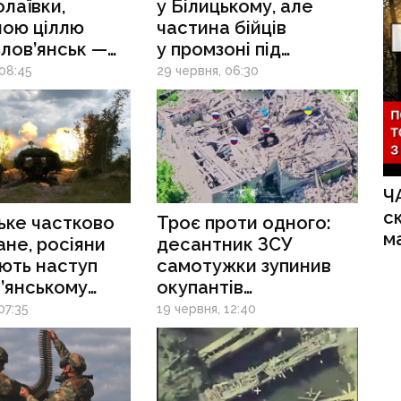
лаївки,
у Білицькому, але
ною ціллю
частина бійців
лов’янськ —
у промзоні під
ві
Покровськом може
 08:45
29 червня, 06:30
залишатися
в оточенні, —
військові
Ч
с
ьке частково
Троє проти одного:
м
ане, росіяни
десантник ЗСУ
ють наступ
самотужки зупинив
’янському
окупантів
у — військові
на Слов’янському
07:35
19 червня, 12:40
напрямку