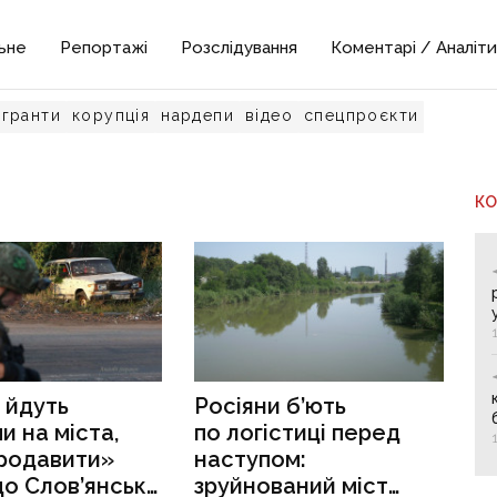
ьне
Репортажі
Розслідування
Коментарі / Аналіти
гранти
корупція
нардепи
відео
спецпроєкти
К
 йдуть
Росіяни б’ють
и на міста,
по логістиці перед
родавити»
наступом:
до Слов’янська
зруйнований міст