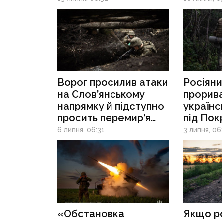
до Слов’янська
Слов’ян
та намагається
на фрон
перерізати логістику
загост
Краматорська
Ворог просилив атаки
Росіяни
на Слов’янському
прорив
напрямку й підступно
українс
просить перемир’я
під Пок
в Костянтинівці -
після з
6 липня, 06:31
3 липня, 06
військові про
Пискун
ситуацію на фронті
розпоча
на Слов
«Обстановка
Якщо ро