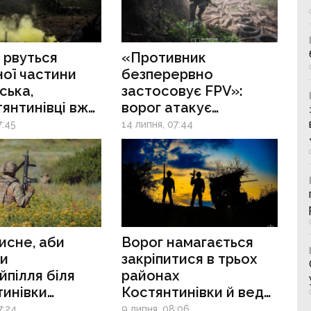
 рвуться
«Противник
ної частини
безперервно
ська,
застосовує FPV»:
тянтинівці вже
ворог атакує
ої в міській
логістику
7:45
14 липня, 07:44
і
до Костянтинівки й
б'є дронами
по позиціях в Рай-
Олександрівці
исне, аби
Ворог намагається
ти
закріпитися в трьох
пілля біля
районах
тинівки
Костянтинівки й веде
аївку в районі
активні бої біля Рай-
7:24
9 липня, 08:06