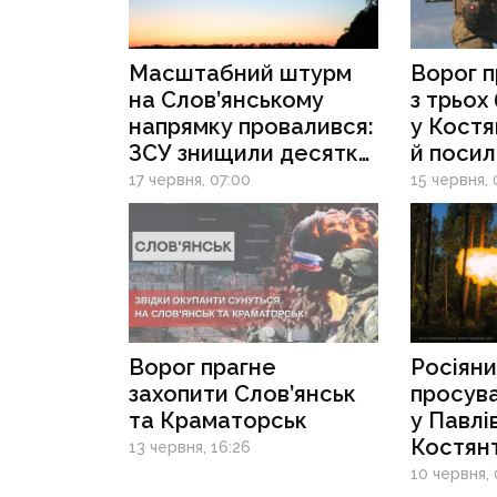
Масштабний штурм
Ворог 
на Слов’янському
з трьох
напрямку провалився:
у Костя
ЗСУ знищили десятки
й посил
мотоциклів і техніки
в район
17 червня, 07:00
15 червня, 
ще на підході
Олексан
ситуаці
фронті
Ворог прагне
Росіяни
захопити Слов’янськ
просув
та Краматорськ
у Павлів
Костян
13 червня, 16:26
й наро
10 червня, 