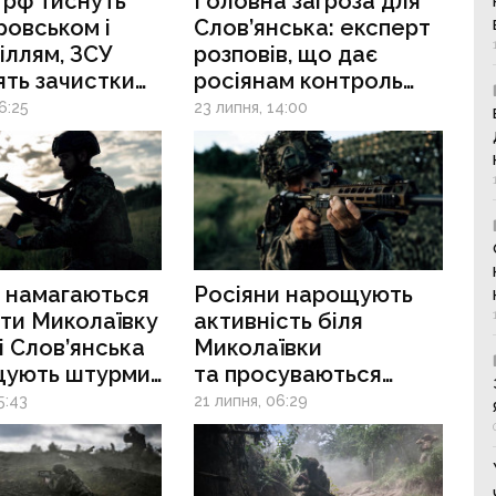
 рф тиснуть
Головна загроза для
ровськом і
Слов’янська: експерт
іллям, ЗСУ
розповів, що дає
ть зачистки
росіянам контроль
і Лимана
над панівними
6:25
23 липня, 14:00
висотами
и намагаються
Росіяни нарощують
ти Миколаївку
активність біля
і Слов’янська
Миколаївки
щують штурми
та просуваються
сового Яру
малими піхотними
5:43
21 липня, 06:29
групами в районі
Покровська