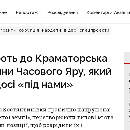
ьне
Репортажі
Розслідування
Коментарі / Аналіти
гранти
корупція
нардепи
відео
спецпроєкти
юють до Краматорська
ини Часового Яру, який
осі «під нами»
та Костянтинівки гранично напружена:
еної землі», перетворюючи тилові міста
і позиції, щоб розрідити їх і