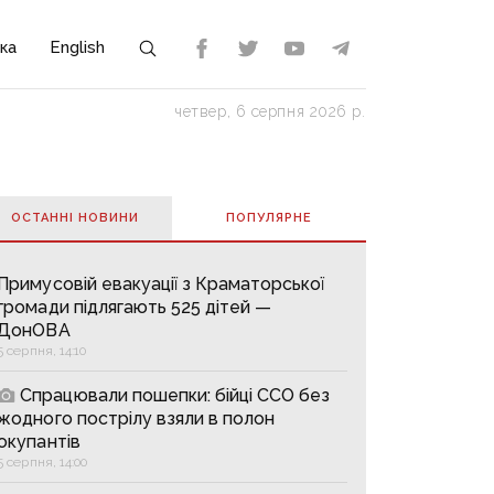
ка
English
четвер, 6 серпня 2026 р.
ОСТАННІ НОВИНИ
ПОПУЛЯРНE
Примусовій евакуації з Краматорської
громади підлягають 525 дітей —
ДонОВА
5 серпня, 14:10
Спрацювали пошепки: бійці ССО без
жодного пострілу взяли в полон
окупантів
5 серпня, 14:00