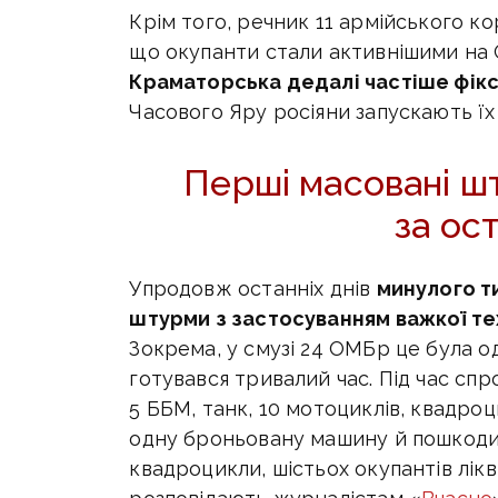
Крім того, речник 11 армійського 
що окупанти стали активнішими на 
Краматорська дедалі частіше фік
Часового Яру росіяни запускають їх
Перші масовані ш
за ост
Упродовж останніх днів
минулого т
штурми з застосуванням важкої тех
Зокрема, у смузі 24 ОМБр це була о
готувався тривалий час. Під час сп
5 ББМ, танк, 10 мотоциклів, квадро
одну броньовану машину й пошкодив
квадроцикли, шістьох окупантів лікв