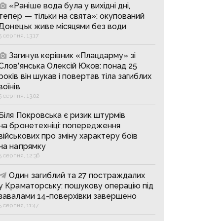
«Раніше вода була у вихідні дні,
тепер — тільки на свята»: окупований
Донецьк живе місяцями без води
5 серпня, 13:17
Загинув керівник «Плацдарму» зі
Слов’янська Олексій Юков: понад 25
років він шукав і повертав тіла загиблих
воїнів
5 серпня, 13:02
Біля Покровська є ризик штурмів
на бронетехніці: попередження
військових про зміну характеру боїв
на напрямку
5 серпня, 12:36
Один загиблий та 27 постраждалих
у Краматорську: пошукову операцію під
завалами 14-поверхівки завершено
5 серпня, 11:47