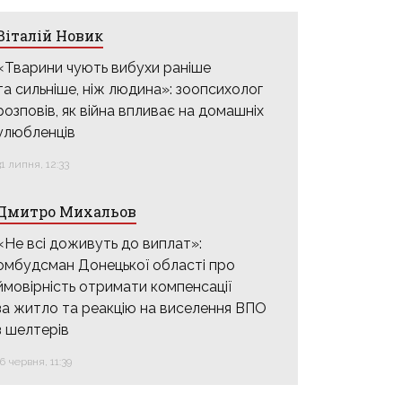
Віталій Новик
«Тварини чують вибухи раніше
та сильніше, ніж людина»: зоопсихолог
розповів, як війна впливає на домашніх
улюбленців
31 липня, 12:33
Дмитро Михальов
«Не всі доживуть до виплат»:
омбудсман Донецької області про
ймовірність отримати компенсації
за житло та реакцію на виселення ВПО
з шелтерів
16 червня, 11:39