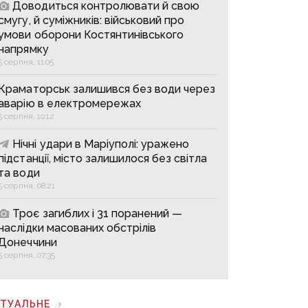
Доводиться контролювати й свою
смугу, й суміжників: військовий про
умови оборони Костянтинівського
напрямку
5 серпня, 11:05
Краматорськ залишився без води через
аварію в електромережах
5 серпня, 10:12
Нічні удари в Маріуполі: уражено
підстанції, місто залишилося без світла
та води
5 серпня, 08:21
Троє загиблих і 31 поранений —
наслідки масованих обстрілів
Донеччини
5 серпня, 07:35
КТУАЛЬНЕ