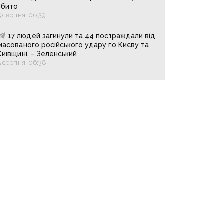
збито
5 серпня, 06:39
17 людей загинули та 44 постраждали від
масованого російського удару по Києву та
Київщині, – Зеленський
5 серпня, 06:38