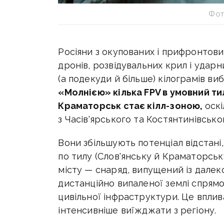
Фото
Росіяни з окупованих і прифронтови
дронів, розвідувальних крил і удар
(а подекуди й більше) кілограмів ви
«Молнією» кілька FPV в умовний тил
Краматорськ стає кілл-зоною,
оск
з Часів'ярського та Костянтинівсько
Вони збільшують потенціал відстані
по тилу (Слов'янську й Краматорську
місту — снаряд, випущений із далеко
дистанційно випаленої землі спрям
цивільної інфраструктури. Це вплив
інтенсивніше виїжджати з регіону.