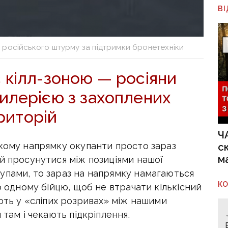
В
 російського штурму за підтримки бронетехніки
 кілл-зоною — росіяни
илерією з захоплених
риторій
Ч
ькому напрямку окупанти просто зараз
с
м
й просунутися між позиціями нашої
упами, то зараз на напрямку намагаються
К
о одному бійцю, щоб не втрачати кількісний
ають у «сліпих розривах» між нашими
 там і чекають підкріплення.