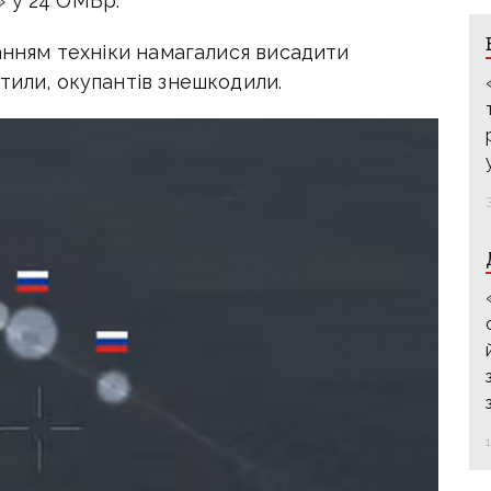
» у 24 ОМБр.
ванням техніки намагалися висадити
тили, окупантів знешкодили.