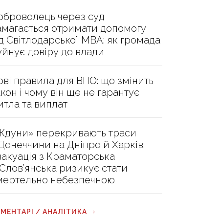
оброволець через суд
амагається отримати допомогу
ід Світлодарської МВА: як громада
уйнує довіру до влади
ові правила для ВПО: що змінить
акон і чому він ще не гарантує
итла та виплат
Ждуни» перекривають траси
 Донеччини на Дніпро й Харків:
вакуація з Краматорська
 Слов’янська ризикує стати
мертельно небезпечною
МЕНТАРІ / АНАЛІТИКА