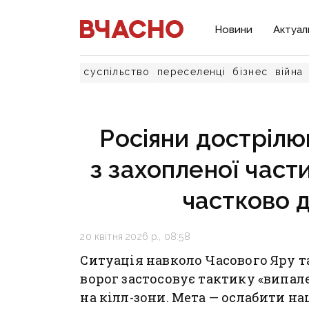
Новини
Актуал
суспільство
переселенці
бізнес
війна
Росіяни достріл
з захопленої част
частково д
20 квітня 2026 р., 08:58
Ситуація навколо Часового Яру 
ворог застосовує тактику «випал
на кілл-зони. Мета — ослабити наш