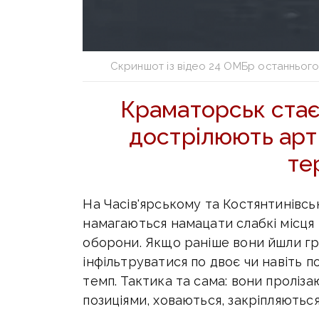
Скриншот із відео 24 ОМБр останнього
Краматорськ стає
дострілюють арт
те
На Часів'ярському та Костянтинівс
намагаються намацати слабкі місця 
оборони. Якщо раніше вони йшли гр
інфільтруватися по двоє чи навіть п
темп. Тактика та сама: вони проліз
позиціями, ховаються, закріпляються