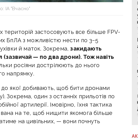
: ІА "Вчасно"
х територій застосовують все більше FPV-
них БпЛА з можливістю нести по 3−5
бухівки й маток. Зокрема,
закидають
 (зазвичай — по два дрони). Тож навіть
ільки росіяни дострілюють до нього
го напрямку.
, до якої добивають, щоб бити дронами
). Зокрема, один з останніх прильотів по
бійної артилерії. Імовірно, їхня тактика
ована на те, щоб нищити якомога більше
атиме на цивільних, — вони почнуть
А