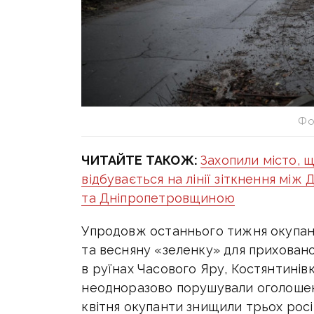
Фо
ЧИТАЙТЕ ТАКОЖ:
Захопили місто, щ
відбувається на лінії зіткнення мі
та Дніпропетровщиною
Упродовж останнього тижня окупа
та весняну «зеленку» для приховано
в руїнах Часового Яру, Костянтинів
неодноразово порушували оголошен
квітня окупанти знищили трьох росія