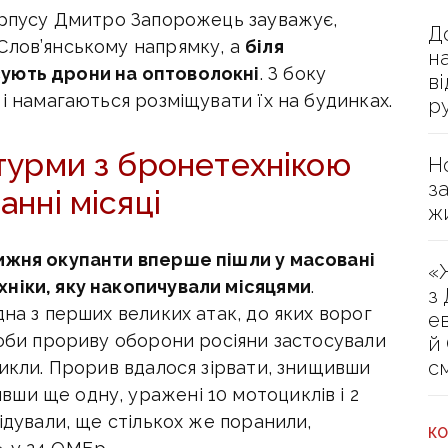
корпусу Дмитро Запорожець зауважує,
Д
Слов’янському напрямку, а
біля
н
сують дрони на оптоволокні
. З боку
в
 і намагаються розміщувати їх на будинках.
р
турми з бронетехнікою
Н
з
анні місяці
ж
ижня окупанти вперше пішли у масовані
«
ніки, яку накопичували місяцями
.
з
дна з перших великих атак, до яких ворог
е
роби прориву оборони росіяни застосували
й
с
цикли. Прорив вдалося зірвати, знищивши
ши ще одну, уражені 10 мотоциклів і 2
ідували, ще стількох же поранили,
КО