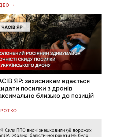
ІДЕО
АСІВ ЯР: захисникам вдається
кидати посилки з дронів
аксимально близько до позицій
ОРОТКО
Сили ППО вночі знешкодили 98 ворожих
БпЛА. Жодної балістичної ракети НЕ було