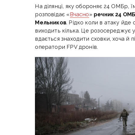
На ділянці, яку обороняє 24 ОМБр, ї
розповідає «
Вчасно
»
речник 24 ОМБ
Мельников
. Рідко коли в атаку йде
виходить кілька. Це розосереджує у
вдається знаходити сховки, хоча й п
оператори FPV дронів.