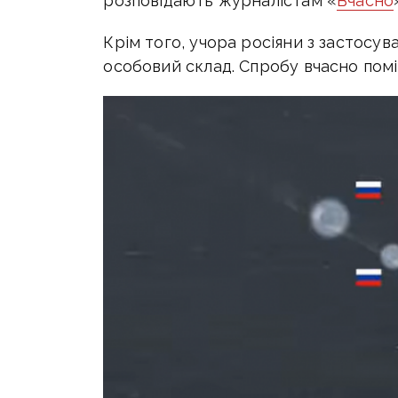
розповідають журналістам «
Вчасно
Крім того, учора росіяни з застосу
особовий склад. Спробу вчасно помі