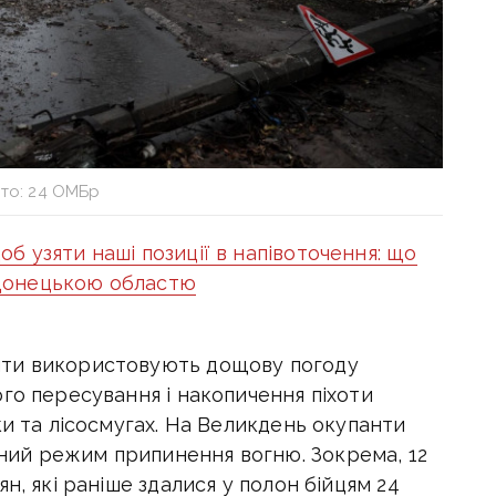
то: 24 ОМБр
об узяти наші позиції в напівоточення: що
ж Донецькою областю
нти використовують дощову погоду
го пересування і накопичення піхоти
ки та лісосмугах. На Великдень окупанти
ий режим припинення вогню. Зокрема, 12
н, які раніше здалися у полон бійцям 24