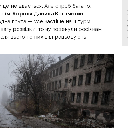
м це не вдається. Але спроб багато,
р ім. Короля Данила Костянтин
 одна група — усе частіше на штурм
вагу розвідки, тому подекуди росіянам
ісля цього по них відпрацьовують