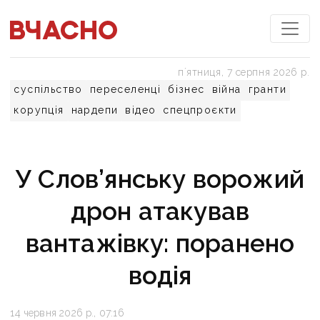
пʼятниця, 7 серпня 2026 р.
суспільство
переселенці
бізнес
війна
гранти
корупція
нардепи
відео
спецпроєкти
У Слов’янську ворожий
дрон атакував
вантажівку: поранено
водія
14 червня 2026 р., 07:16