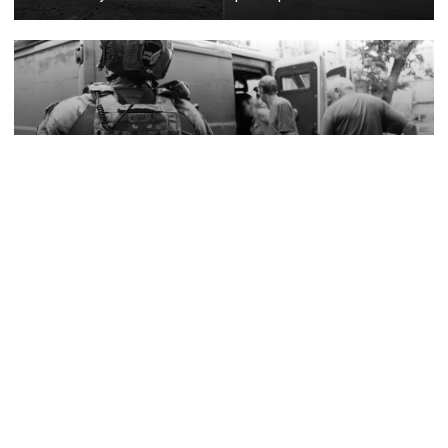
13:05
«Росіяни знищують цілі вулиці»: з Дружківки
триває евакуація, одна з жінок вирішила виїхати
після загибелі чоловіка