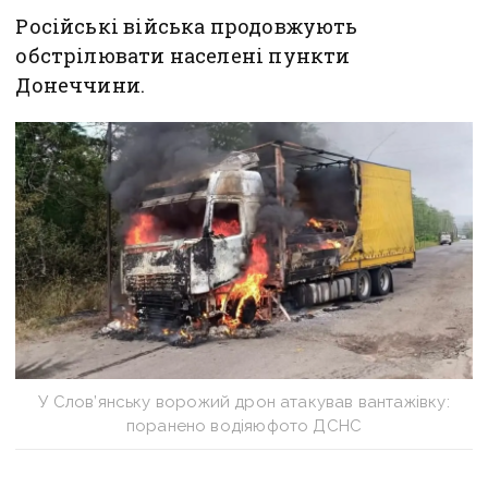
Російські війська продовжують
обстрілювати населені пункти
Донеччини.
У Слов’янську ворожий дрон атакував вантажівку:
поранено водіяюфото ДСНС