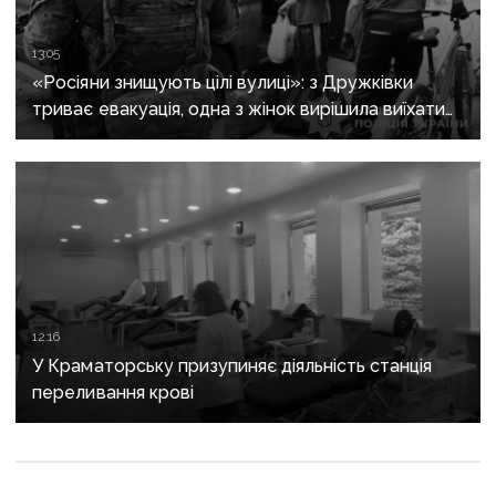
13:05
«Росіяни знищують цілі вулиці»: з Дружківки
триває евакуація, одна з жінок вирішила виїхати
після загибелі чоловіка
12:16
У Краматорську призупиняє діяльність станція
переливання крові