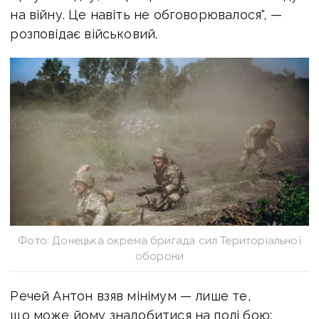
на війну. Це навіть не обговорювалося", —
розповідає військовий.
Фото: Донецька окрема бригада сил Територіальної
оборони
Речей Антон взяв мінімум — лише те,
що може йому знадобитися на полі бою: