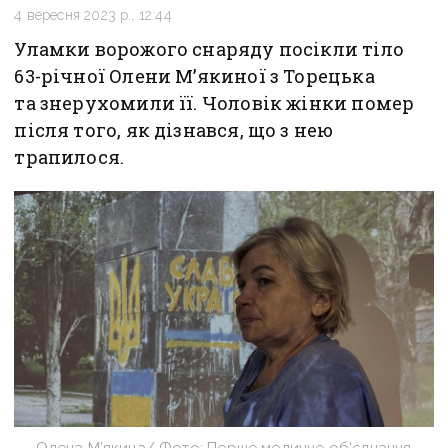
4 вересня 2023 р., 12:44
Уламки ворожого снаряду посікли тіло
63-річної Олени М’якиної з Торецька
та знерухомили її. Чоловік жінки помер
після того, як дізнався, що з нею
трапилося.