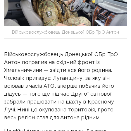
Військовослужбовець Донецької ОБр ТрО Антон
Військовослужбовець Донецької ОБр ТрО
Антон потрапив на східний фронт із
Хмельниччини — звідти вся його родина.
Чоловік пригадує: Луганщину, за яку він
воював з часів АТО, вперше побачив його
дідусь — того ще під час Другої світової
забрали працювати на шахту в Красному
Лучі. Нині це окупована територія, проте
весь регіон став для Антона рідним.