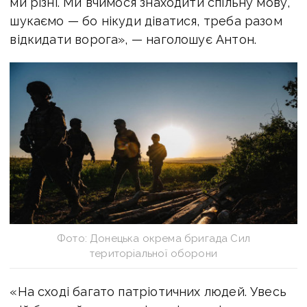
ми різні. Ми вчимося знаходити спільну мову,
шукаємо — бо нікуди діватися, треба разом
відкидати ворога», — наголошує Антон.
Фото: Донецька окрема бригада Сил
територіальної оборони
«На сході багато патріотичних людей. Увесь