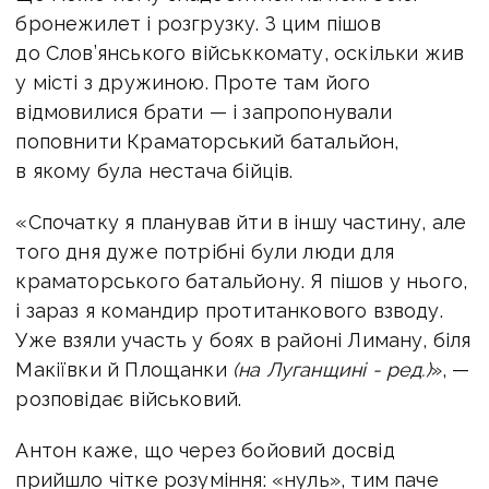
бронежилет і розгрузку. З цим пішов
до Слов’янського військкомату, оскільки жив
у місті з дружиною. Проте там його
відмовилися брати — і запропонували
поповнити Краматорський батальйон,
в якому була нестача бійців.
«Спочатку я планував йти в іншу частину, але
того дня дуже потрібні були люди для
краматорського батальйону. Я пішов у нього,
і зараз я командир протитанкового взводу.
Уже взяли участь у боях в районі Лиману, біля
Макіївки й Площанки
(на Луганщині - ред.)
», —
розповідає військовий.
Антон каже, що через бойовий досвід
прийшло чітке розуміння: «нуль», тим паче