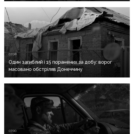
надзвичайних ситуацій у Краматорську
та Слов’янську
07:08
Один загиблий і 15 поранених за добу: ворог
масовано обстріляв Донеччину
07:00