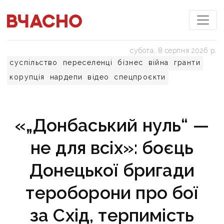
субота, 8 серпня 2026 р.
суспільство
переселенці
бізнес
війна
гранти
корупція
нардепи
відео
спецпроєкти
«„Донбаський нуль“ —
не для всіх»: боєць
Донецької бригади
тероборони про бої
за Схід, терпимість