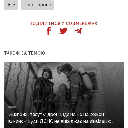
ЗСУ
тероборона
ПОДІЛИТИСЯ У СОЦМЕРЕЖАХ:
ТАКОЖ ЗА ТЕМОЮ
09:00
«Екіпажі „пасуть“ дрони, їдемо не на кожен
виклик»: куди ДСНС не виїжджає на ліквідацію