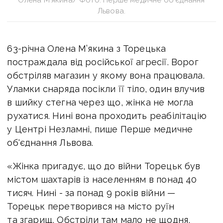
Олена М’якина/ Фото: Перше медичне об'єднання
Львова.
63-річна Олена М’якина з Торецька
постраждала від російської агресії. Ворог
обстріляв магазин у якому вона працювала.
Уламки снаряда посікли її тіло, один влучив
в шийку стегна через що, жінка не могла
рухатися. Нині вона проходить реабілітацію
у Центрі Незламні, пише Перше медичне
об'єднання Львова.
«Жінка пригадує, що до війни Торецьк був
містом шахтарів із населенням в понад 40
тисяч. Нині - за понад 9 років війни —
Торецьк перетворився на місто руїн
та згарищ. Обстріли там мало не щодня,