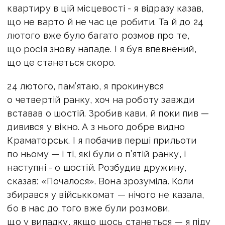
квартиру в цій місцевості - я відразу казав,
що не варто й не час це робити. Та й до 24
лютого вже було багато розмов про те,
що росія знову нападе. І я був впевнений,
що це станеться скоро.
24 лютого, пам’ятаю, я прокинувся
о четвертій ранку, хоч на роботу завжди
вставав о шостій. Зробив кави, й поки пив —
дивився у вікно. А з нього добре видно
Краматорськ. І я побачив перші прильоти
по ньому — і ті, які були о п’ятій ранку, і
наступні - о шостій. Розбудив дружину,
сказав: «Почалося». Вона зрозуміла. Коли
збирався у військкомат — нічого не казала,
бо в нас до того вже були розмови,
що у випадку, якщо щось станеться — я піду