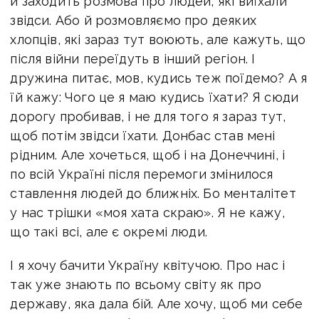
й заходить розмова про людей, які виїхали
звідси. Або й розмовляємо про деяких
хлопців, які зараз тут воюють, але кажуть, що
після війни переїдуть в інший регіон. І
дружина питає, мов, кудись теж поїдемо? А я
їй кажу: Чого це я маю кудись їхати? Я сюди
дорогу пробивав, і не для того я зараз тут,
щоб потім звідси їхати. Донбас став мені
рідним. Але хочеться, щоб і на Донеччині, і
по всій Україні після перемоги змінилося
ставлення людей до ближніх. Бо менталітет
у нас трішки «моя хата скраю». Я не кажу,
що такі всі, але є окремі люди.
І я хочу бачити Україну квітучою. Про нас і
так уже знають по всьому світу як про
державу, яка дала бій. Але хочу, щоб ми себе