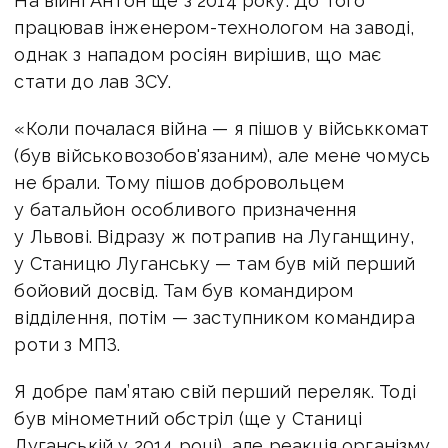
На війні Антон ще з 2014 року. До того
працював інженером-технологом на заводі,
однак з нападом росіян вирішив, що має
стати до лав ЗСУ.
«Коли почалася війна — я пішов у військкомат
(був військовозобов'язаним), але мене чомусь
не брали. Тому пішов добровольцем
у батальйон особливого призначення
у Львові. Відразу ж потрапив на Луганщину,
у Станицю Луганську — там був мій перший
бойовий досвід. Там був командиром
відділення, потім — заступником командира
роти з МПЗ.
Я добре пам’ятаю свій перший переляк. Тоді
був мінометний обстріл (ще у Станиці
Луганській у 2014 році), але реакція організму