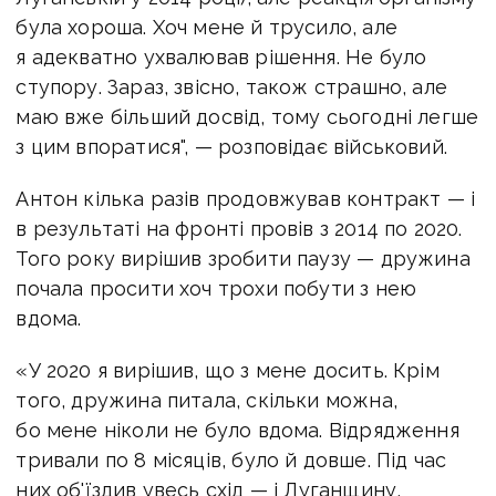
була хороша. Хоч мене й трусило, але
я адекватно ухвалював рішення. Не було
ступору. Зараз, звісно, також страшно, але
маю вже більший досвід, тому сьогодні легше
з цим впоратися", — розповідає військовий.
Антон кілька разів продовжував контракт — і
в результаті на фронті провів з 2014 по 2020.
Того року вирішив зробити паузу — дружина
почала просити хоч трохи побути з нею
вдома.
«У 2020 я вирішив, що з мене досить. Крім
того, дружина питала, скільки можна,
бо мене ніколи не було вдома. Відрядження
тривали по 8 місяців, було й довше. Під час
них об'їздив увесь схід — і Луганщину,