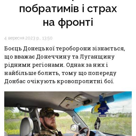
побратимів і страх
на фронті
4 вересня 2023 р., 13:50
Боєць Донецької тероборони зізнається,
що вважає Донеччину та Луганщину
рідними регіонами. Однак за них і
найбільше болить, тому що попереду
Донбас очікують кровопролитні бої.