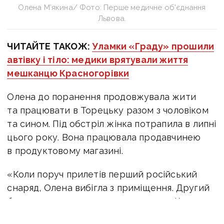
Олена М’якина/ Фото: Перше медичне об'єднання
Львова.
ЧИТАЙТЕ ТАКОЖ:
Уламки «Граду» прошили
автівку і тіло: медики врятували життя
мешканцю Красногорівки
Олена до поранення продовжувала жити
та працювати в Торецьку разом з чоловіком
та сином. Під обстріл жінка потрапила в липні
цього року. Вона працювала продавчинею
в продуктовому магазині.
«Коли поруч прилетів перший російський
снаряд, Олена вибігла з приміщення. Другий
боєприпас влучив просто в магазин. Колега
Олени, яка не покинула будівлі - загинула. А