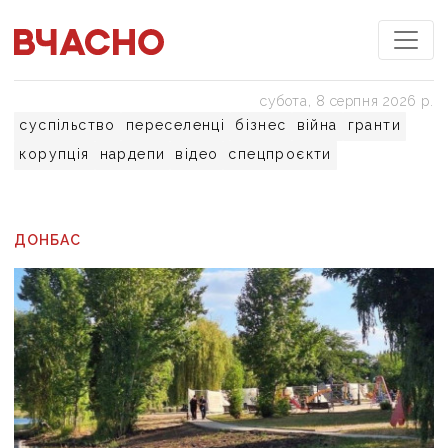
субота, 8 серпня 2026 р.
суспільство
переселенці
бізнес
війна
гранти
корупція
нардепи
відео
спецпроєкти
ДОНБАС