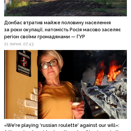
Донбас втратив майже половину населення
за роки окупації, натомість Росія масово заселяє
регіон своїми громадянами — ГУР
21 липня, 07:43
«We're playing ‘russian roulette' against our will»: