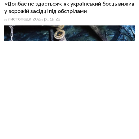
«Донбас не здається»: як український боєць вижив
у ворожій засідці під обстрілами
5 листопада 2025 р., 15:22
«Населені пункти живуть на пороховій бочці»: із
затоплених шахт окупованого Донбасу
на поверхню підіймається газ метан
3 листопада 2025 р., 14:34