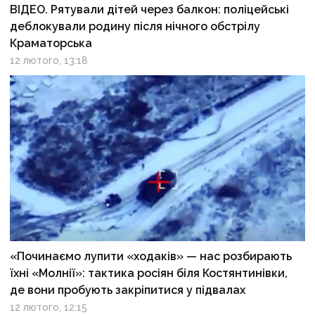
ВІДЕО. Рятували дітей через балкон: поліцейські
деблокували родину після нічного обстрілу
Краматорська
12 лютого, 13:18
«Починаємо лупити «ходаків» — нас розбирають
їхні «Молнії»: тактика росіян біля Костянтинівки,
де вони пробують закріпитися у підвалах
12 лютого, 12:15