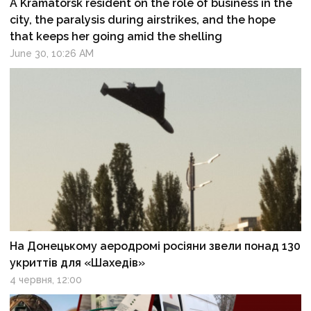
A Kramatorsk resident on the role of business in the
city, the paralysis during airstrikes, and the hope
that keeps her going amid the shelling
June 30, 10:26 AM
На Донецькому аеродромі росіяни звели понад 130
укриттів для «Шахедів»
4 червня, 12:00