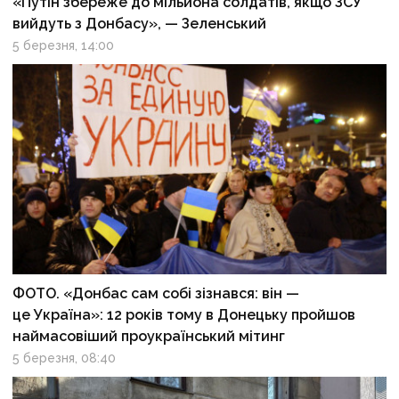
«Путін збереже до мільйона солдатів, якщо ЗСУ
вийдуть з Донбасу», — Зеленський
5 березня, 14:00
ФОТО. «Донбас сам собі зізнався: він —
це Україна»: 12 років тому в Донецьку пройшов
наймасовіший проукраїнський мітинг
5 березня, 08:40