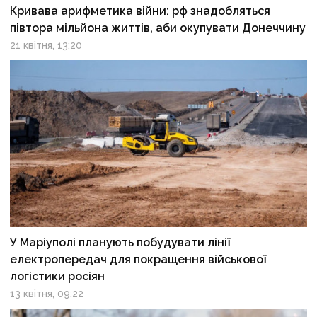
Кривава арифметика війни: рф знадобляться
півтора мільйона життів, аби окупувати Донеччину
21 квітня, 13:20
У Маріуполі планують побудувати лінії
електропередач для покращення військової
логістики росіян
13 квітня, 09:22