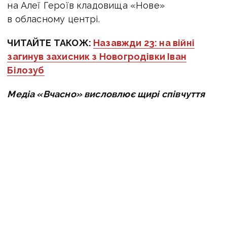
на Алеї Героїв кладовища «Нове»
в обласному центрі.
ЧИТАЙТЕ ТАКОЖ:
Назавжди 23: на війні
загинув захисник з Новогродівки Іван
Білозуб
Медіа «Вчасно» висловлює щирі співчуття
рідним та знайомим бійця. Пам’ятаймо наших
героїв та не забуваймо про тих, хто щодня
ризикує своїм життям задля нашої свободи.
Героям слава!
Оперативну інформацію про події
Донбасу публікуємо у телеграм-
каналі
t.me/vchasnoua
. Приєднуйтеся!