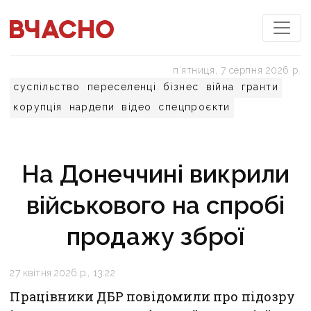
пʼятниця, 7 серпня 2026 р.
суспільство
переселенці
бізнес
війна
гранти
корупція
нардепи
відео
спецпроєкти
На Донеччині викрили
військового на спробі
продажу зброї
27 квітня 2026 р., 13:22
Працівники ДБР повідомили про підозру