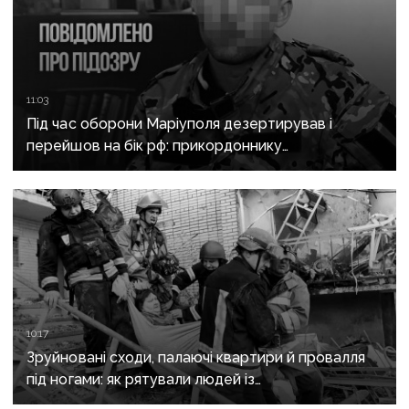
11:03
Під час оборони Маріуполя дезертирував і
перейшов на бік рф: прикордоннику
з «Азовсталі» повідомили про підозру
10:17
Зруйновані сходи, палаючі квартири й провалля
під ногами: як рятували людей із
багатоповерхівки в Краматорську