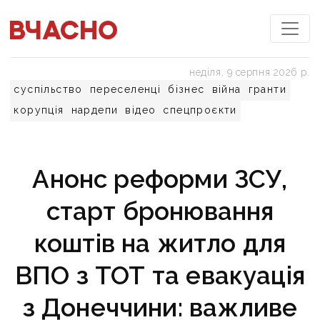
неділя, 9 серпня 2026 р.
суспільство
переселенці
бізнес
війна
гранти
корупція
нардепи
відео
спецпроєкти
Анонс реформи ЗСУ,
старт бронювання
коштів на житло для
ВПО з ТОТ та евакуація
з Донеччини: важливе