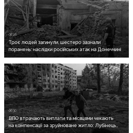
08:28
Троє людей загинули, шестеро зазнали
поранень: наслідки російських атак на Донеччині
06:30
ВПО втрачають виплати та місяцями чекають
на компенсації за зруйноване житло: Лубінець
вимагає змін від уряду