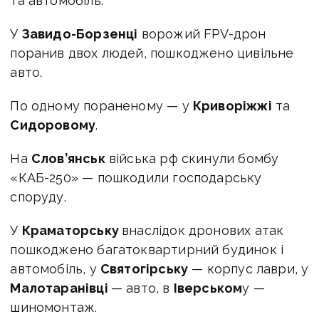
та автомобіль.
У
Завидо-Борзенці
ворожий FPV-дрон
поранив двох людей, пошкоджено цивільне
авто.
По одному пораненому — у
Криворіжжі
та
Сидоровому
.
На
Слов’янськ
війська рф скинули бомбу
«КАБ-250» — пошкодили господарську
споруду.
У
Краматорську
внаслідок дронових атак
пошкоджено багатоквартирний будинок і
автомобіль, у
Святогірську
— корпус лаври, у
Малотаранівці
— авто, в
Іверськом
у —
шиномонтаж.