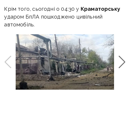
Крім того, сьогодні о 04:30 у
Краматорську
ударом БпЛА пошкоджено цивільний
автомобіль.
Оперативну інформацію про події
Донбасу публікуємо у телеграм-
каналі
t.me/vchasnoua
. Приєднуйтеся!