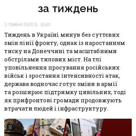
за тиждень
3 травня 2026 р., 15:40
Тиждень в Україні минув без суттєвих
змін лінії фронту, однак із наростанням
тиску на Донеччині та масштабними
обстрілами тилових міст. На тлі
уповільнення просування російських
військ і зростання інтенсивності атак,
держава водночас готує зміни в армії
та розширює підтримку цивільних, тоді
як прифронтові громади продовжують
втрачати людей і інфраструктуру.