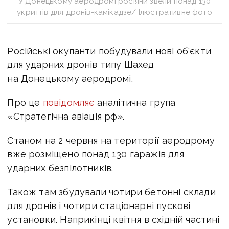
У Донецькому аеродромі росіяни звели понад 130
укриттів для дронів-камікадзе/ Ілюстративне фото
Російські окупанти побудували нові об'єкти
для ударних дронів типу Шахед
на Донецькому аеродромі.
Про це
повідомляє
аналітична група
«Стратегічна авіація рф».
Станом на 2 червня на території аеродрому
вже розміщено понад 130 гаражів для
ударних безпілотників.
Також там збудували чотири бетонні склади
для дронів і чотири стаціонарні пускові
установки.
Наприкінці квітня в східній частині