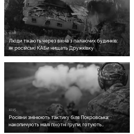
11:06
Люди тікають через вікна з палаючих будинків:
як російські КАБи нищать Дружківку
10:15
Росіяни змінюють тактику біля Покровська:
накопичують малі піхотні групи, готують
бронештурми та намагаються перерізати