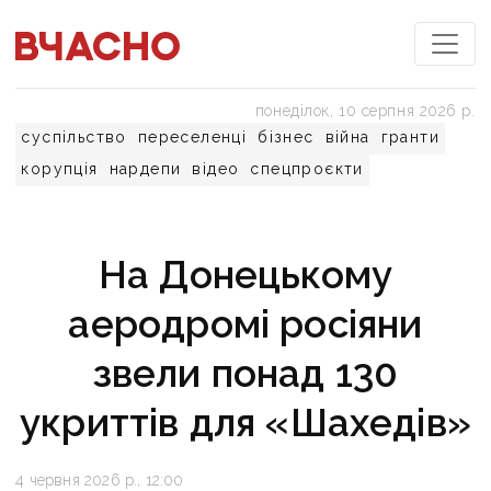
понеділок, 10 серпня 2026 р.
суспільство
переселенці
бізнес
війна
гранти
корупція
нардепи
відео
спецпроєкти
На Донецькому
аеродромі росіяни
звели понад 130
укриттів для «Шахедів»
4 червня 2026 р., 12:00