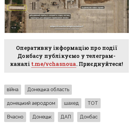
Оперативну інформацію про події
Донбасу публікуємо у телеграм-
каналі
t.me/vchasnoua
. Приєднуйтеся!
війна
Донецька область
донецький аеродром
шахед
ТОТ
Вчасно
Донецьк
ДАП
Донбас