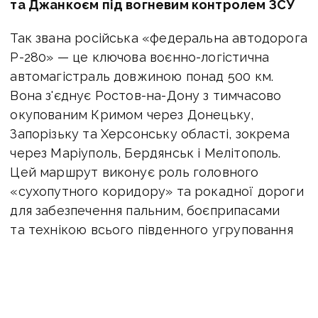
та Джанкоєм під вогневим контролем ЗСУ
Так звана російська «федеральна автодорога
Р-280» — це ключова воєнно-логістична
автомагістраль довжиною понад 500 км.
Вона з'єднує Ростов-на-Дону з тимчасово
окупованим Кримом через Донецьку,
Запорізьку та Херсонську області, зокрема
через Маріуполь, Бердянськ і Мелітополь.
Цей маршрут виконує роль головного
«сухопутного коридору» та рокадної дороги
для забезпечення пальним, боєприпасами
та технікою всього південного угруповання
військ рф.
«Відтепер українські дрони регулярно
уражають вантажний транспорт, бензовози та