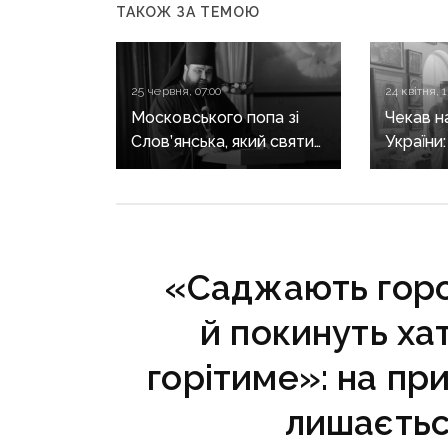
ТАКОЖ ЗА ТЕМОЮ
25 червня, 07:00
24 квітня, 1
Московського попа зі
Чекав н
Слов’янська, який святив
України
«міліцію днр» і
попа з 
підтримує росіян,
працюва
київська УПЦ хоче
«підвищити»
«Саджають горо
й покинуть хат
горітиме»: на пр
лишаєтьс