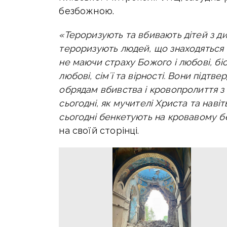
безбожною.
«Тероризують та вбивають дітей з ди
тероризують людей, що знаходяться в 
не маючи страху Божого і любові, б
любові, сімʼї та вірності. Вони підт
обрядам вбивства і кровопролиття з 
сьогодні, як мучителі Христа та наві
сьогодні бенкетують на кровавому бе
на своїй сторінці.