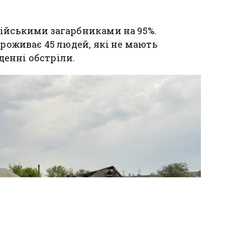
сійськими загарбниками на 95%.
проживає 45 людей, які не мають
енні обстріли.