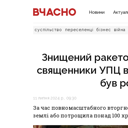
Новини
Актуал
суспільство
переселенці
бізнес
війна
Знищений ракето
священники УПЦ в
був р
11 липня 2024 р., 09:30
За час повномасштабного вторгне
землі або потрощила понад 100 хр