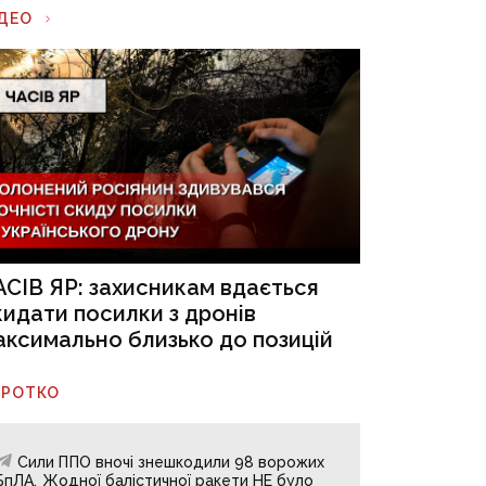
ІДЕО
АСІВ ЯР: захисникам вдається
кидати посилки з дронів
аксимально близько до позицій
ОРОТКО
Сили ППО вночі знешкодили 98 ворожих
БпЛА. Жодної балістичної ракети НЕ було