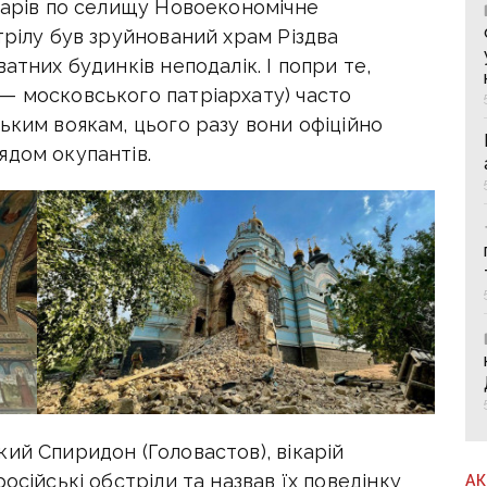
ударів по селищу Новоекономічне
трілу був зруйнований храм Різдва
атних будинків неподалік. І попри те,
— московського патріархату) часто
ьким воякам, цього разу вони офіційно
ядом окупантів.
ий Спиридон (Головастов), вікарій
осійські обстріли та назвав їх поведінку
А