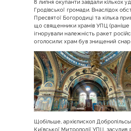
8 липня окупанти завдали кількох 
Гродівської громади. Внаслідок обс
Пресвятої Богородиці та кілька прив
що священники храмів УПЦ (раніше 
ігнорували належність ракет російс
оголосили: храм був знищений снар
Щобільше, архієпископ Добропільськ
Київської Митрополії УПЦ, засудив р