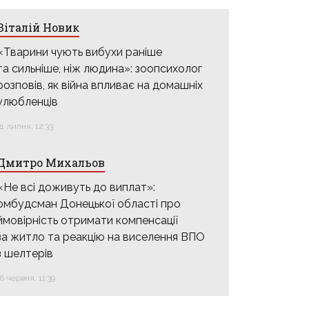
Віталій Новик
«Тварини чують вибухи раніше
та сильніше, ніж людина»: зоопсихолог
розповів, як війна впливає на домашніх
улюбленців
31 липня, 12:33
Дмитро Михальов
«Не всі доживуть до виплат»:
омбудсман Донецької області про
ймовірність отримати компенсації
за житло та реакцію на виселення ВПО
з шелтерів
16 червня, 11:39