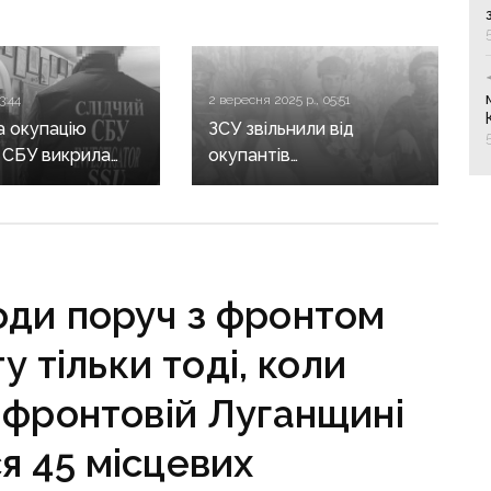
3:44
2 вересня 2025 р., 05:51
а окупацію
ЗСУ звільнили від
: СБУ викрила
окупантів
Луганщини, який
Новоекономічне
в на рф
на Донеччині
ди поруч з фронтом
у тільки тоді, коли
ифронтовій Луганщині
я 45 місцевих