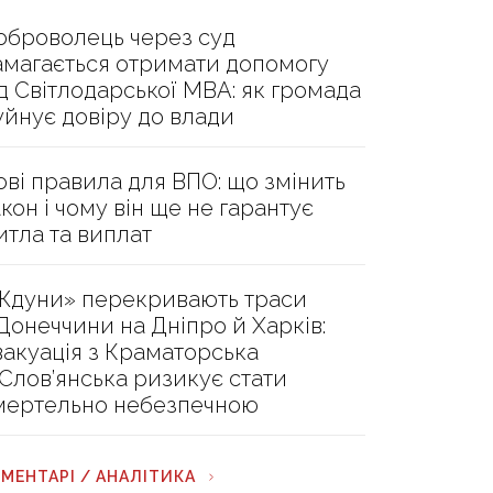
оброволець через суд
амагається отримати допомогу
ід Світлодарської МВА: як громада
уйнує довіру до влади
ові правила для ВПО: що змінить
акон і чому він ще не гарантує
итла та виплат
Ждуни» перекривають траси
 Донеччини на Дніпро й Харків:
вакуація з Краматорська
 Слов’янська ризикує стати
мертельно небезпечною
МЕНТАРІ / АНАЛІТИКА