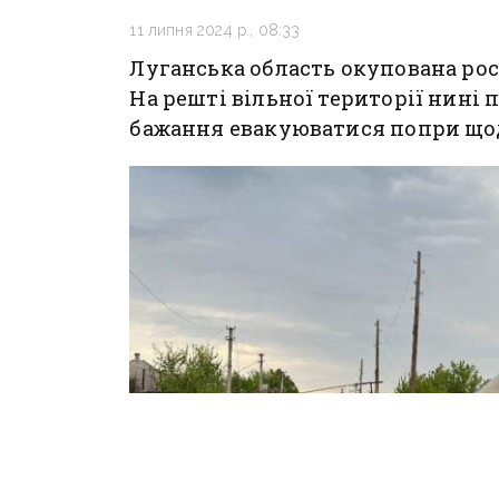
11 липня 2024 р., 08:33
Луганська область окупована ро
На решті вільної території нині 
бажання евакуюватися попри щод