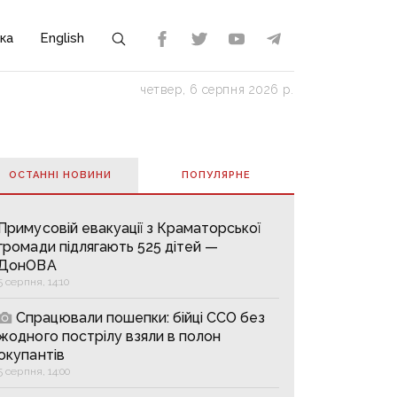
ка
English
четвер, 6 серпня 2026 р.
ОСТАННІ НОВИНИ
ПОПУЛЯРНE
Примусовій евакуації з Краматорської
громади підлягають 525 дітей —
ДонОВА
5 серпня, 14:10
Спрацювали пошепки: бійці ССО без
жодного пострілу взяли в полон
окупантів
5 серпня, 14:00