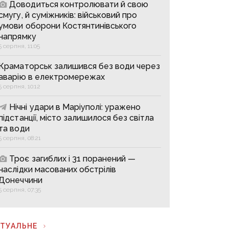
Доводиться контролювати й свою
смугу, й суміжників: військовий про
умови оборони Костянтинівського
напрямку
5 серпня, 11:05
Краматорськ залишився без води через
аварію в електромережах
5 серпня, 10:12
Нічні удари в Маріуполі: уражено
підстанції, місто залишилося без світла
та води
5 серпня, 08:21
Троє загиблих і 31 поранений —
наслідки масованих обстрілів
Донеччини
5 серпня, 07:35
КТУАЛЬНЕ