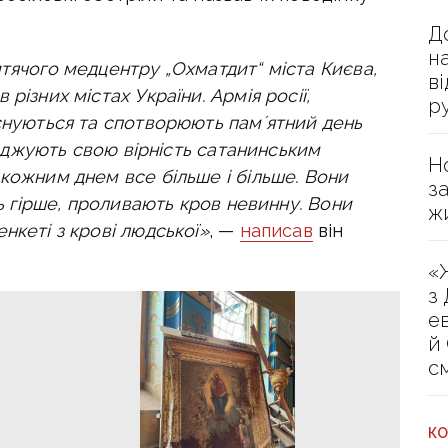
Д
н
тячого медцентру „Охматдит“ міста Києва,
в
різних містах України. Армія росії,
р
існуються та спотворюють памʼятний день
верджують свою вірність сатанинським
Н
кожним днем все більше і більше. Вони
з
ть гірше, проливають кров невинну. Вони
ж
нкеті з крові людської»
, —
написав
він
«
з
е
й
с
КО