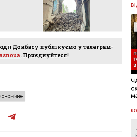
В
одії Донбасу публікуємо у телеграм-
hasnoua
. Приєднуйтеся!
Ч
с
м
кономічне
К