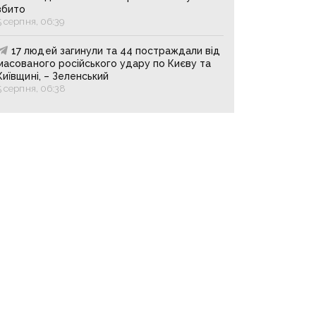
збито
5 серпня, 06:39
17 людей загинули та 44 постраждали від
масованого російського удару по Києву та
Київщині, – Зеленський
5 серпня, 06:38