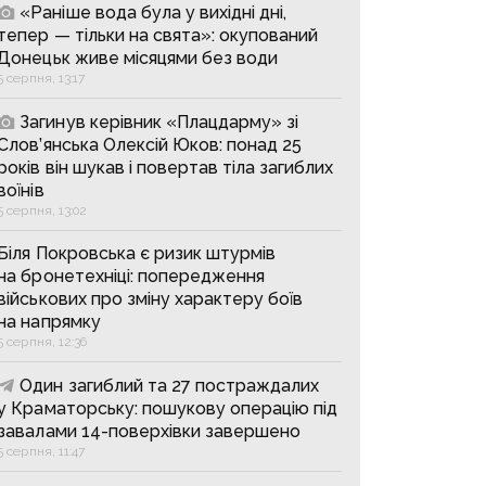
«Раніше вода була у вихідні дні,
тепер — тільки на свята»: окупований
Донецьк живе місяцями без води
5 серпня, 13:17
Загинув керівник «Плацдарму» зі
Слов’янська Олексій Юков: понад 25
років він шукав і повертав тіла загиблих
воїнів
5 серпня, 13:02
Біля Покровська є ризик штурмів
на бронетехніці: попередження
військових про зміну характеру боїв
на напрямку
5 серпня, 12:36
Один загиблий та 27 постраждалих
у Краматорську: пошукову операцію під
завалами 14-поверхівки завершено
5 серпня, 11:47