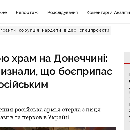
ьне
Репортажі
Розслідування
Коментарі / Аналіти
гранти
корупція
нардепи
відео
спецпроєкти
ю храм на Донеччині:
изнали, що боєприпас
осійським
ння російська армія стерла з лиця
амів та церков в Україні.