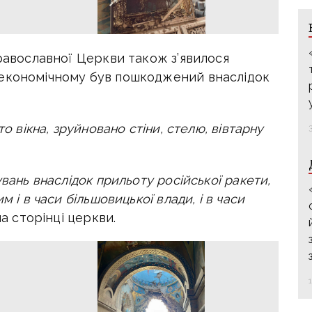
Православної Церкви також з’явилося
оекономічному був пошкоджений внаслідок
то вікна, зруйновано стіни, стелю, вівтарну
увань внаслідок прильоту російської ракети,
м і в часи більшовицької влади, і в часи
а сторінці церкви.