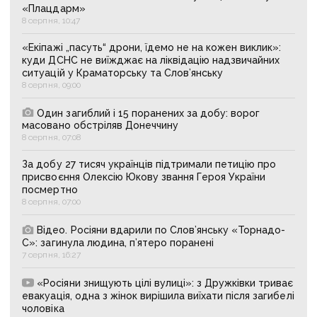
«Плацдарм»
8 серпня, 10:47
«Екіпажі „пасуть“ дрони, їдемо не на кожен виклик»:
куди ДСНС не виїжджає на ліквідацію надзвичайних
ситуацій у Краматорську та Слов’янську
8 серпня, 09:00
Один загиблий і 15 поранених за добу: ворог
масовано обстріляв Донеччину
8 серпня, 07:08
За добу 27 тисяч українців підтримали петицію про
присвоєння Олексію Юкову звання Героя України
посмертно
8 серпня, 07:00
Відео. Росіяни вдарили по Слов’янську «Торнадо-
С»: загинула людина, п’ятеро поранені
7 серпня, 16:27
«Росіяни знищують цілі вулиці»: з Дружківки триває
евакуація, одна з жінок вирішила виїхати після загибелі
чоловіка