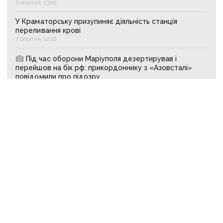
7 серпня, 13:05
У Краматорську призупиняє діяльність станція
переливання крові
7 серпня, 12:16
Під час оборони Маріуполя дезертирував і
перейшов на бік рф: прикордоннику з «Азовсталі»
повідомили про підозру
7 серпня, 11:03
АКТУАЛЬНЕ