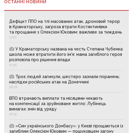
ОСТАННІ НОВИНИ
Дефіцит ППО на тлі масованих атак, дроновий терор
в Краматорську, загроза втрати Костянтинівки
та прощання з Олексієм Юковим: важливе за тиждень
13:00
У Краматорську названа на честь Степана Чубенка
школа може втратити його ім'я: мама загиблого героя
розповіла про рішення влади
10:45
Троє людей загинули, шестеро зазнали поранень:
наслідки російських атак на Донеччині
08:28
ВПО втрачають виплати та місяцями чекають
на компенсації за зруйноване житло: Лубінець
вимагає змін від уряду
06:30
«Син українського Донбасу»: у Києві прощаються із
загиблим Олексієм Юковим — пошуковцем загону