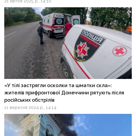
21 квітня 2025 р., 14:10
«У тілі застрягли осколки та шматки скла»:
жителів прифронтової Донеччини рятують після
російських обстрілів
11 вересня 2024 р., 14:14