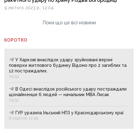
ракетного удару по храму Різдва Богородиці
9 лютого 2023 р., 12:04
Поки що це всі новини
КОРОТКО
У Харкові внаслідок удару зруйновані верхні
поверхи житлового будинку Відомо про 2 загиблих та
12 постраждалих.
05:53
В Одесі внаслідок російського удару постраждали
щонайменше 6 людей — начальник МВА Лисак
05:52
ГУР уразила Ільський НПЗ у Краснодарському краї
8 серпня, 12:49