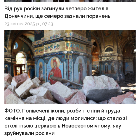
Від рук росіян загинули четверо жителів
Донеччини, ще семеро зазнали поранень
23 квітня 2025 р., 07:23
ФОТО. Понівечені ікони, розбиті стіни й груда
каміння на місці, де люди молилися: що стало зі
столітньою церквою в Новоекономічному, яку
зруйнували росіяни