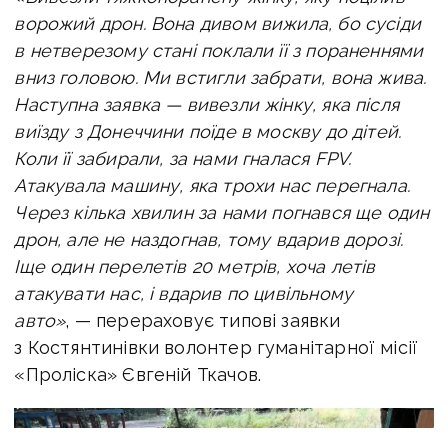
ворожий дрон. Вона дивом вижила, бо сусіди
в нетверезому стані поклали її з пораненнями
вниз головою. Ми встигли забрати, вона жива.
Наступна заявка — вивезли жінку, яка після
виїзду з Донеччини поїде в москву до дітей.
Коли її забирали, за нами гналася FPV.
Атакувала машину, яка трохи нас перегнала.
Через кілька хвилин за нами погнався ще один
дрон, але не наздогнав, тому вдарив дорозі.
Іще один перелетів 20 метрів, хоча летів
атакувати нас, і вдарив по цивільному
авто»
, — перераховує типові заявки
з Костянтинівки волонтер гуманітарної місії
«Проліска» Євгеній Ткачов.