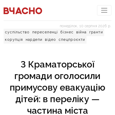
понеділок, 10 серпня 2026 р.
суспільство
переселенці
бізнес
війна
гранти
корупція
нардепи
відео
спецпроєкти
З Краматорської
громади оголосили
примусову евакуацію
дітей: в переліку —
частина міста