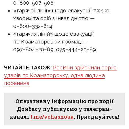
0−800−507−506;
«гарячої лінії» щодо евакуації тяжко
хворих та осіб з інвалідністю —
0−800−332−614;
«гарячих ліній» щодо евакуації
по Краматорській громаді -
097−804−20−89, 075−444−20−89.
ЧИТАЙТЕ ТАКОЖ:
Росіяни здійснили серію
ударів по Краматорську, одна людина
поранена
Оперативну інформацію про події
Донбасу публікуємо у телеграм-
каналі
t.me/vchasnoua
. Приєднуйтеся!