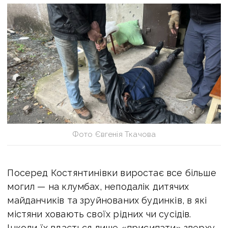
Фото Євгенія Ткачова
Посеред Костянтинівки виростає все більше
могил — на клумбах, неподалік дитячих
майданчиків та зруйнованих будинків, в які
містяни ховають своїх рідних чи сусідів.
Інколи їх вдається лише «присипати» зверху