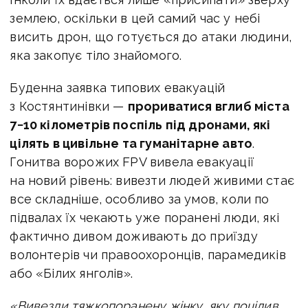
землею, оскільки в цей самий час у небі
висить дрон, що готується до атаки людини,
яка закопує тіло знайомого.
Буденна заявка типових евакуацій
з Костянтинівки —
прориватися вглиб міста
7−10 кілометрів поспіль під дронами, які
цілять в цивільне та гуманітарне авто
.
Гонитва ворожих FPV вивела евакуації
на новий рівень: вивезти людей живими стає
все складніше, особливо за умов, коли по
підвалах їх чекають уже поранені люди, які
фактично дивом доживають до приїзду
волонтерів чи правоохоронців, парамедиків
або «Білих янголів».
«Вивезли тяжкопоранену жінку, яку поцілив