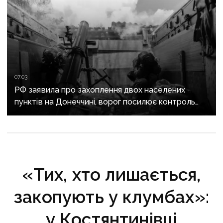
07:03
РФ заявила про захоплення двох населених
пунктів на Донеччині, ворог посилює контроль
над дорогами до Слов’янська
«Тих, хто лишається,
закопують у клумбах»:
у Костянтинівці