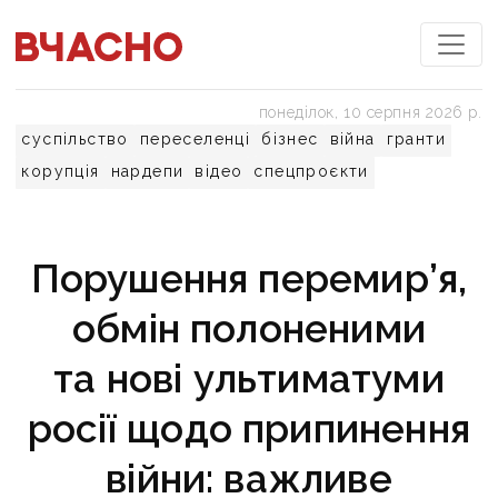
понеділок, 10 серпня 2026 р.
суспільство
переселенці
бізнес
війна
гранти
корупція
нардепи
відео
спецпроєкти
Порушення перемир’я,
обмін полоненими
та нові ультиматуми
росії щодо припинення
війни: важливе