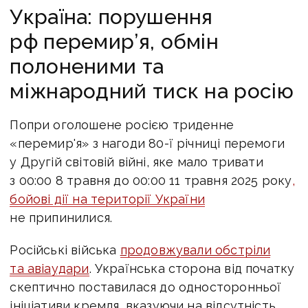
Україна: порушення
рф перемир’я, обмін
полоненими та
міжнародний тиск на росію
Попри оголошене росією триденне
«перемир'я» з нагоди 80-ї річниці перемоги
у Другій світовій війні, яке мало тривати
з 00:00 8 травня до 00:00 11 травня 2025 року
,
бойові дії на території України
не припинилися.
Російські війська
продовжували обстріли
та авіаудари
.
Українська сторона від початку
скептично поставилася до односторонньої
ініціативи кремля, вказуючи на відсутність