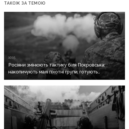
ТАКОЖ ЗА ТЕМОЮ
10:15
Росіяни змінюють тактику біля Покровська:
накопичують малі піхотні групи, готують
бронештурми та намагаються перерізати
логістику