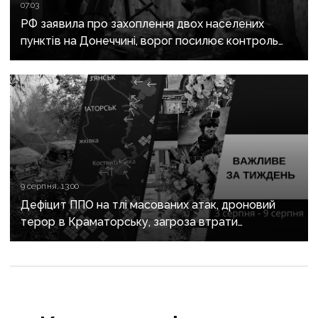
07:03
РФ заявила про захоплення двох населених
пунктів на Донеччині, ворог посилює контроль
над дорогами до Слов’янська
9 серпня, 13:00
Дефіцит ППО на тлі масованих атак, дроновий
терор в Краматорську, загроза втрати
Костянтинівки та прощання з Олексієм Юковим:
важливе за тиждень