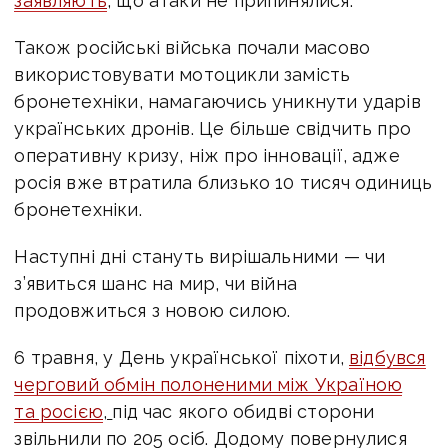
заявляють
, що атаки не припинялися.
Також російські війська почали масово
використовувати мотоцикли замість
бронетехніки, намагаючись уникнути ударів
українських дронів. Це більше свідчить про
оперативну кризу, ніж про інновації, адже
росія вже втратила близько 10 тисяч одиниць
бронетехніки.
Наступні дні стануть вирішальними — чи
з’явиться шанс на мир, чи війна
продовжиться з новою силою.
6 травня, у День української піхоти,
відбувся
черговий обмін полоненими між Україною
та росією
,
під час якого обидві сторони
звільнили по 205 осіб.
Додому повернулися