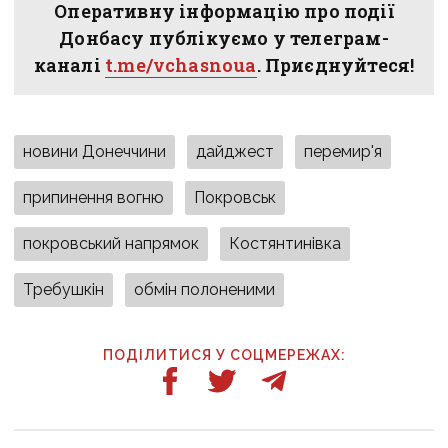
Оперативну інформацію про події
Донбасу публікуємо у телеграм-
каналі
t.me/vchasnoua
. Приєднуйтеся!
новини Донеччини
дайджест
перемир'я
припинення вогню
Покровськ
покровський напрямок
Костянтинівка
Требушкін
обмін полоненими
ПОДІЛИТИСЯ У СОЦМЕРЕЖАХ: