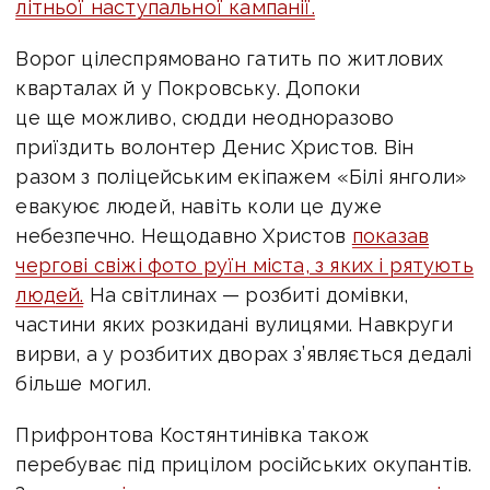
літньої наступальної кампанії.
Ворог цілеспрямовано гатить по житлових
кварталах
й у Покровську. До
поки
це ще можливо, сюдди неодноразово
приїздить волонтер Денис Христов. Він
разом з поліцейським екіпажем «Білі янголи»
евакуює людей, навіть коли це дуже
небезпечно.
Нещодавно Христов
показав
чергові свіжі фото руїн міста, з яких і рятують
людей.
На світлинах — розбиті домівки,
частини яких розкидані вулицями. Навкруги
вирви, а у розбитих дворах з’являється дедалі
більше могил.
Прифронтова Костянтинівка також
перебуває під прицілом російських окупантів.