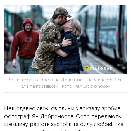
Вокзал Краматорськ на Донеччині - це місце обіймів,
сліз та посмішок/ Фото: Yan Dobronosov
Нещодавно свіжі світлини з вокзалу зробив
фотограф Ян Доброносов.
Фото передають
щемливу радість зустрічі та силу любові, яка