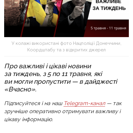
У колажі використані фото Нацполіції Донеччини,
Коордштабу та з відкритих джерел
Про важливі і цікаві новини
за тиждень, з 5 по 11 травня, які
ви могли пропустити — в дайджесті
«Вчасно».
Підписуйтеся і на наш
Telegram-канал
— так
зручніше оперативно отримувати важливу і
цікаву інформацію.