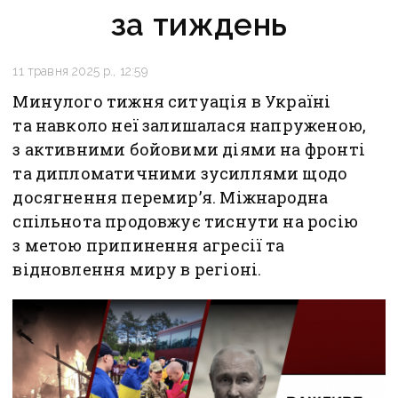
за тиждень
11 травня 2025 р., 12:59
Минулого тижня ситуація в Україні
та навколо неї залишалася напруженою,
з активними бойовими діями на фронті
та дипломатичними зусиллями щодо
досягнення перемир’я. Міжнародна
спільнота продовжує тиснути на росію
з метою припинення агресії та
відновлення миру в регіоні.