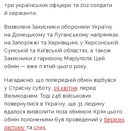
три українських офіцери
та
202 солдати
й сержанти
.
Визволені Захисники обороняли Україну
на Донецькому та Луганському напрямках,
на Запоріжжі та Харківщині, у Херсонській,
Сумській та Київській областях, а також
Захисники з гарнізону Маріуполя.
Цей
обмін — вже пʼятий цього року.
Нагадаємо, що попередній обмін відбувся
у Страсну суботу,
19 квітня
,
перед
Великоднем.
Тоді 246 військових
повернулися в Україну, ще 31 людину
вдалося визволити поза обміном. Крім цього
обмін полоненими був проведений у
березні
,
лютому
та
січні.