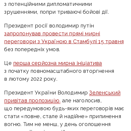
з потенційними дипломатичними
зрушеннями, попри триваючі бойові дії.
Президент росії володимир путін
запропонував провести прямі мирні
переговори з Україною в Стамбулі 15 травня
без попередніх умов.
Це
перша серйозна мирна ініціатива
з початку повномасштабного вторгнення
в лютому 2022 року.
Президент України Володимир
Зеленський
привітав пропозицію,
але наголосив,
що передумовою будь-яких переговорів має
стати «повне, стале й надійне» припинення
вогню. Тим не менш, у день оголошення