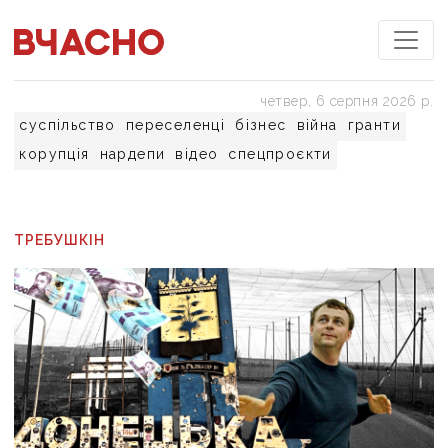
четвер, 6 серпня 2026 р.
суспільство
переселенці
бізнес
війна
гранти
корупція
нардепи
відео
спецпроєкти
ТРЕБУШКІН