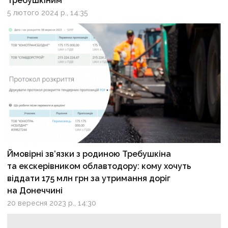
Требушкіним
5 лютого 2024 р., 14:35
Ймовірні зв’язки з родиною Требушкіна
та екскерівником облавтодору: кому хочуть
віддати 175 млн грн за утримання доріг
на Донеччині
20 вересня 2023 р., 14:30