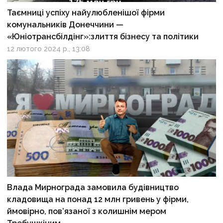
Таємниці успіху найулюбленішої фірми
комунальників Донеччини —
«Юніотрансбілдінг»:злиття бізнесу та політики
12 лютого 2024 р., 13:08
Влада Мирнограда замовила будівництво
кладовища на понад 12 млн гривень у фірми,
ймовірно, пов’язаної з колишнім мером