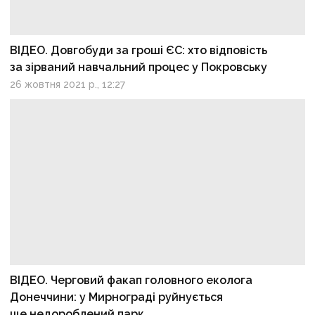
ВІДЕО. Довгобуди за гроші ЄС: хто відповість
за зірваний навчальний процес у Покровську
26 жовтня 2021 р., 12:27
ВІДЕО. Черговий факап головного еколога
Донеччини: у Мирнограді руйнується
ще недороблений парк