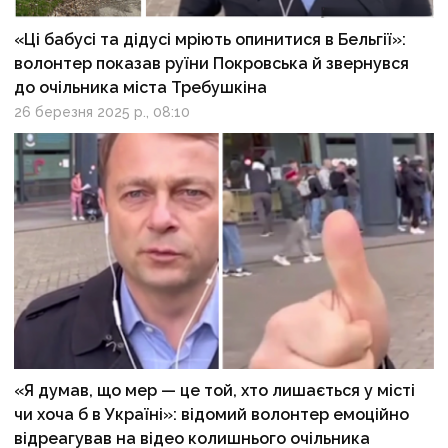
«Ці бабусі та дідусі мріють опинитися в Бельгії»:
волонтер показав руїни Покровська й звернувся
до очільника міста Требушкіна
26 березня 2025 р., 08:10
«Я думав, що мер — це той, хто лишається у місті
чи хоча б в Україні»: відомий волонтер емоційно
відреагував на відео колишнього очільника