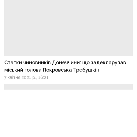
Статки чиновників Донеччини: що задекларував
міський голова Покровська Требушкін
7 квітня 2021 р., 16:21