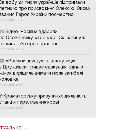
За добу 27 тисяч українців підтримали
петицію про присвоєння Олексію Юкову
звання Героя України посмертно
8 серпня, 07:00
Відео. Росіяни вдарили
по Слов’янську «Торнадо-С»: загинула
людина, п’ятеро поранені
7 серпня, 16:27
«Росіяни знищують цілі вулиці»:
з Дружківки триває евакуація, одна з
жінок вирішила виїхати після загибелі
чоловіка
7 серпня, 13:05
У Краматорську призупиняє діяльність
станція переливання крові
7 серпня, 12:16
КТУАЛЬНЕ