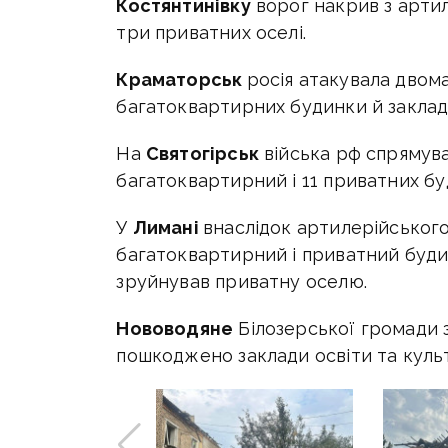
Костянтинівку
ворог накрив з арти
три приватних оселі.
Краматорськ
росія атакувала двом
багатоквартирних будинки й заклад 
На
Святогірськ
війська рф спрямува
багатоквартирний і 11 приватних бу
У
Лимані
внаслідок артилерійськог
багатоквартирний і приватний буди
зруйнував приватну оселю.
Нововодяне
Білозерської громади 
пошкоджено заклади освіти та куль