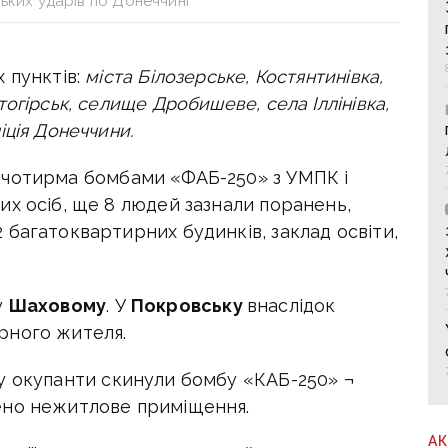
ьких ударів по Донеччині
 пунктів:
міста Білозерське, Костянтинівка,
огірськ, селище Дробишеве, села Іллінівка,
іція Донеччини.
 чотирма бомбами «ФАБ-250» з УМПК і
х осіб, ще 8 людей зазнали поранень,
багатоквартирних будинків, заклад освіти,
у
Шаховому
. У
Покровську
внаслідок
рного жителя.
 окупанти скинули бомбу «КАБ-250» ¬
ено нежитлове приміщення.
А