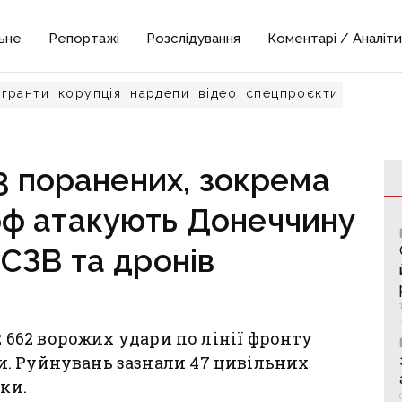
ьне
Репортажі
Розслідування
Коментарі / Аналіти
гранти
корупція
нардепи
відео
спецпроєкти
13 поранених, зокрема
рф атакують Донеччину
 РСЗВ та дронів
2 662 ворожих удари по лінії фронту
. Руйнувань зазнали 47 цивільних
ки.