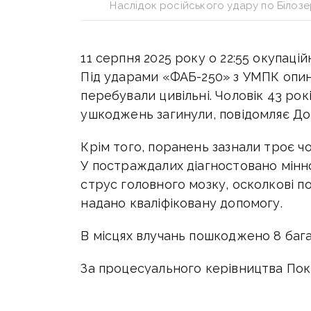
Наслідок російського удару по Біло
11 серпня 2025 року о 22:55 окупацій
Під ударами «ФАБ-250» з УМПК опин
перебували цивільні. Чоловік 43 рок
ушкоджень загинули, повідомляє До
Крім того, поранень зазнали троє чо
У постраждалих діагностовано мінн
струс головного мозку, осколкові пор
надано кваліфіковану допомогу.
В місцях влучань пошкоджено 8 бага
За процесуального керівництва По
досудове розслідування у кримінал
злочину (ч. 2 ст. 438 КК України).