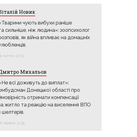
Віталій Новик
«Тварини чують вибухи раніше
та сильніше, ніж людина»: зоопсихолог
розповів, як війна впливає на домашніх
улюбленців
31 липня, 12:33
Дмитро Михальов
«Не всі доживуть до виплат»:
омбудсман Донецької області про
ймовірність отримати компенсації
за житло та реакцію на виселення ВПО
з шелтерів
16 червня, 11:39