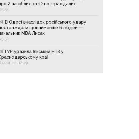
про 2 загиблих та 12 постраждалих.
05:53
В Одесі внаслідок російського удару
постраждали щонайменше 6 людей —
начальник МВА Лисак
05:52
ГУР уразила Ільський НПЗ у
Краснодарському краї
8 серпня, 12:49