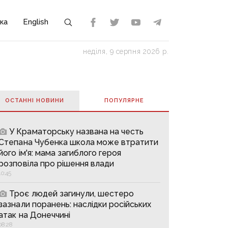
ка
English
неділя, 9 серпня 2026 р.
ОСТАННІ НОВИНИ
ПОПУЛЯРНE
У Краматорську названа на честь
Степана Чубенка школа може втратити
його ім'я: мама загиблого героя
розповіла про рішення влади
10:45
Троє людей загинули, шестеро
зазнали поранень: наслідки російських
атак на Донеччині
08:28