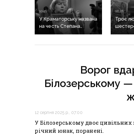
10:45
08:28
У Краматорську названа
Троє лю
на честь Степана
шестер
Чубенка школа може
поранен
втратити його ім'я: мама
російсь
загиблого героя
на Доне
розповіла про рішення
влади
Ворог вдар
Білозерському — 
ж
12 серпня 2025 р., 07:00
У Білозерському двоє цивільних з
річний юнак, поранені.