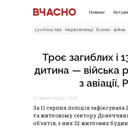
Новини
Актуал
суспільство
переселенці
бізнес
війна
Троє загиблих і 
дитина — війська 
з авіації,
12 серпня 2025 р., 07:47
За 11 серпня поліція зафіксувала 
та житловому сектору Донеччини
об'єктів, з них 32 житлових будин