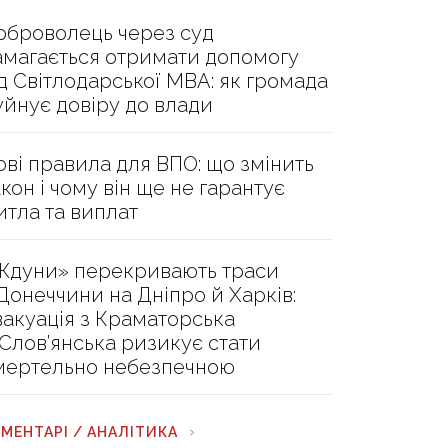
оброволець через суд
амагається отримати допомогу
ід Світлодарської МВА: як громада
уйнує довіру до влади
ові правила для ВПО: що змінить
акон і чому він ще не гарантує
итла та виплат
Ждуни» перекривають траси
 Донеччини на Дніпро й Харків:
вакуація з Краматорська
 Слов’янська ризикує стати
мертельно небезпечною
МЕНТАРІ / АНАЛІТИКА