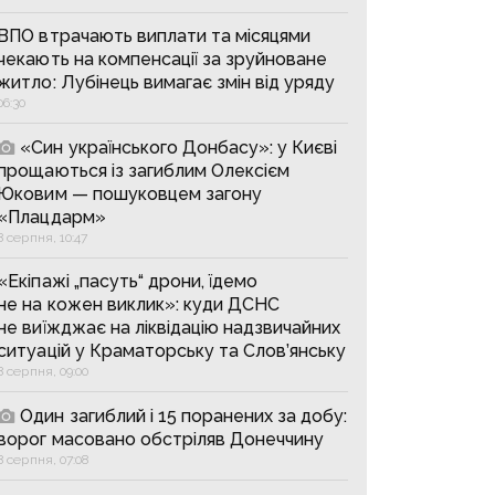
ВПО втрачають виплати та місяцями
чекають на компенсації за зруйноване
житло: Лубінець вимагає змін від уряду
06:30
«Син українського Донбасу»: у Києві
прощаються із загиблим Олексієм
Юковим — пошуковцем загону
«Плацдарм»
8 серпня, 10:47
«Екіпажі „пасуть“ дрони, їдемо
не на кожен виклик»: куди ДСНС
не виїжджає на ліквідацію надзвичайних
ситуацій у Краматорську та Слов’янську
8 серпня, 09:00
Один загиблий і 15 поранених за добу:
ворог масовано обстріляв Донеччину
8 серпня, 07:08