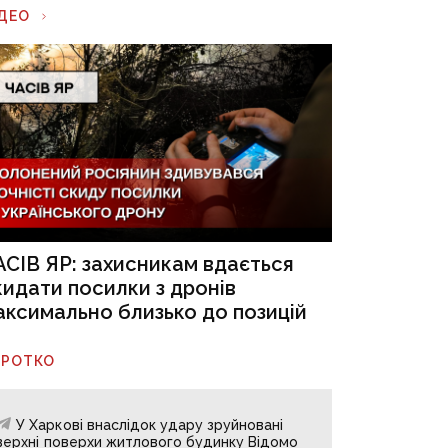
ІДЕО
АСІВ ЯР: захисникам вдається
кидати посилки з дронів
аксимально близько до позицій
ОРОТКО
У Харкові внаслідок удару зруйновані
верхні поверхи житлового будинку Відомо