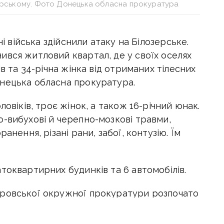
зерському. Фото Донецька обласна прокуратура
ні війська здійснили атаку на Білозерське.
ився житловий квартал, де у своїх оселях
ів та 34-річна жінка від отриманих тілесних
нецька обласна прокуратура.
ловіків, троє жінок, а також 16-річний юнак.
о-вибухові й черепно-мозкові травми,
анення, різані рани, забої, контузію. Їм
токвартирних будинків та 6 автомобілів.
кровської окружної прокуратури розпочато
ьному провадженні за фактом воєнного