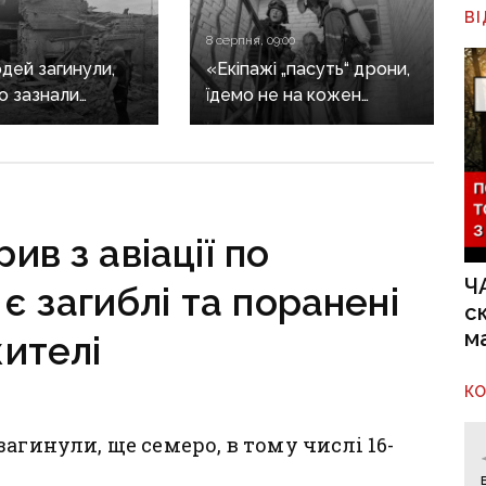
В
8 серпня, 09:00
дей загинули,
«Екіпажі „пасуть“ дрони,
о зазнали
їдемо не на кожен
ь: наслідки
виклик»: куди ДСНС
ких атак
не виїжджає на
ччині
ліквідацію надзвичайних
ситуацій
у Краматорську
ив з авіації по
та Слов’янську
Ч
є загиблі та поранені
с
м
ителі
К
агинули, ще семеро, в тому числі 16-