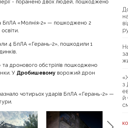
лерії - поранено двох людей, пошкоджено
Д
н
в
а БпЛА «Молнія-2» — пошкоджено 2
р
освіти.
ли 4 БпЛА «Герань-2», пошкодили 1
Н
динків.
з
ж
о та дронового обстрілів пошкоджено
нки. У
Дробишевому
ворожий дрон
«
з
е
зазнало чотирьох ударів БпЛА «Герань-2» —
й
тури.
с
КО