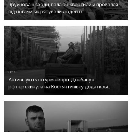
Зруйновані сходи, палаючі квартири й провалля
під ногами: як рятували людей із
багатоповерхівки в Краматорську
08:01
Активізують штурм «воріт Донбасу»:
рф перекинула на Костянтинівку додаткові
підрозділи й поновила атаки тритонними
авіабомбами