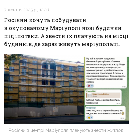
7 жовтня 2025 р., 12:26
Росіяни хочуть побудувати
в окупованому Маріуполі нові будинки
під іпотеки. А звести їх планують на місці
будинків, де зараз живуть маріупольці.
Росіяни в центрі Маріуполя планують знести житлові