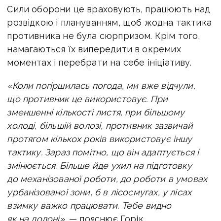
Сили оборони це враховують, працюють над
розвідкою і плануванням, щоб жодна тактика
противника не була сюрпризом. Крім того,
намагаються їх випередити в окремих
моментах і перебрати на себе ініціативу.
«Коли погіршилась погода, ми вже відчули,
що противник це використовує. При
зменшенні кількості листя, при більшому
холоді, більшій волозі, противник зазвичай
протягом кількох років використовує іншу
тактику. Зараз помітно, що він адаптується і
змінюється. Більше йде ухил на підготовку
до механізованої роботи, до роботи в умовах
урбанізованої зони, б в лісосмугах, у лісах
взимку важко працювати. Тебе видно
як на долоні»
, — пояснює Горік.