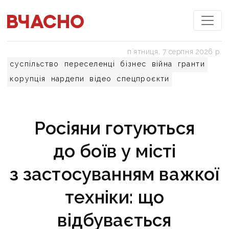
пʼятниця, 7 серпня 2026 р.
суспільство
переселенці
бізнес
війна
гранти
корупція
нардепи
відео
спецпроєкти
Росіяни готуються
до боїв у місті
з застосуванням важкої
техніки: що
відбувається