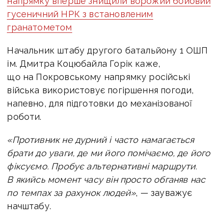
напрямку вперше знищили ворожий бойовий
гусеничний НРК з встановленим
гранатометом
Начальник штабу другого батальйону 1 ОШП
ім. Дмитра Коцюбайла Горік каже,
що на Покровському напрямку російські
війська використовує погіршення погоди,
напевно, для підготовки до механізованої
роботи.
«Противник не дурний і часто намагається
брати до уваги, де ми його помічаємо, де його
фіксуємо. Пробує альтернативні маршрути.
В якийсь момент часу він просто обганяв нас
по темпах за рахунок людей»
, — зауважує
начштабу.