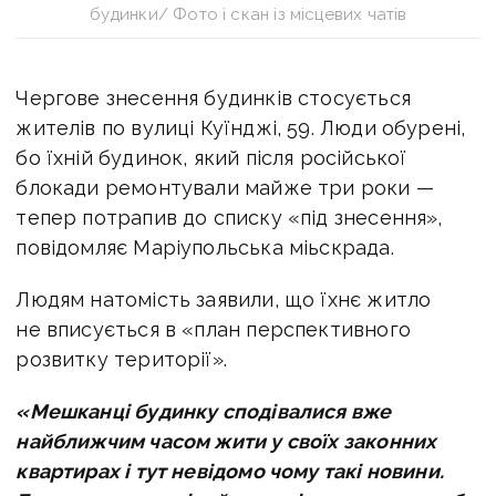
будинки/ Фото і скан із місцевих чатів
Чергове знесення будинків стосується
жителів по вулиці Куїнджі, 59. Люди обурені,
бо їхній будинок, який після російської
блокади ремонтували майже три роки —
тепер потрапив до списку «під знесення»,
повідомляє Маріупольська міьскрада.
Людям натомість заявили, що їхнє житло
не вписується в «план перспективного
розвитку території».
«Мешканці будинку сподівалися вже
найближчим часом жити у своїх законних
квартирах і тут невідомо чому такі новини.