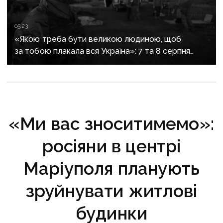
05:23
«Якою треба бути великою людиною, щоб
за тобою плакала вся Україна»: 7 та 8 серпня
прощаються із засновником організації
«Плацдарм» Олексієм Юковим
«Ми вас зноситимемо»:
росіяни в центрі
Маріуполя планують
зруйнувати житлові
будинки