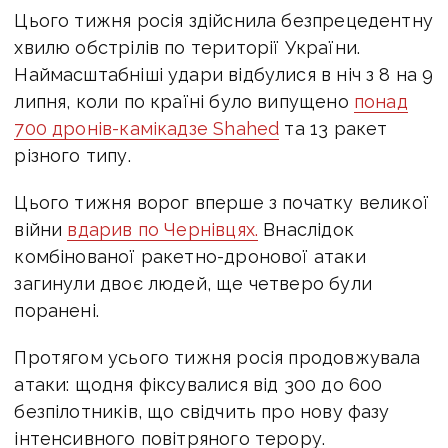
Цього тижня росія здійснила
безпрецедентну
хвилю обстрілів по території України
.
Наймасштабніші удари відбулися в ніч з
8 на 9
липня
, коли по країні було випущено
понад
700 дронів-камікадзе Shahed
та 13
ракет
різного типу.
Цього тижня ворог вперше з початку великої
війни
вдарив по Чернівцях.
Внаслідок
комбінованої ракетно-дронової атаки
загинули двоє людей, ще четверо були
поранені.
Протягом усього тижня росія продовжувала
атаки: щодня фіксувалися від 300 до 600
безпілотників, що свідчить про
нову фазу
інтенсивного повітряного терору
.