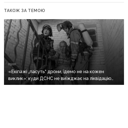
ТАКОЖ ЗА ТЕМОЮ
09:00
«Екіпажі „пасуть“ дрони, їдемо не на кожен
виклик»: куди ДСНС не виїжджає на ліквідацію
надзвичайних ситуацій у Краматорську
та Слов’янську