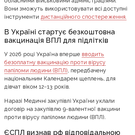
обласними військовими адміністраціями.
Вони зможуть використовувати всі доступні
інструменти
дистанційного спостереження.
В Україні стартує безкоштовна
вакцинація ВПЛ для підлітків
У
2026 році Україна вперше
вводить
безоплатну вакцинацію проти вірусу
папіломи людини (ВПЛ)
, передбачену
національним Календарем щеплень, для
дівчат віком 12−13 років.
Наразі Медичні закупівлі України уклали
договір на закупівлю 9-валентної вакцини
проти вірусу папіломи людини (ВПЛ).
ЄСПЛ визнав рф відповідальною