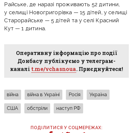
Райське
, де наразі проживають 52 дитини,
у селищі
Новогригорівка
— 15 дітей, у селищі
Старорайське
— 5 дітей та у селі
Красний
Кут
— 1 дитина.
Оперативну інформацію про події
Донбасу публікуємо у телеграм-
каналі
t.me/vchasnoua
. Приєднуйтеся!
війна
війна в Україні
Росія
Україна
США
обстріли
наступ РФ
ПОДІЛИТИСЯ У СОЦМЕРЕЖАХ: