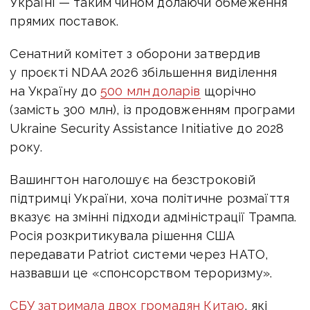
Україні — таким чином долаючи обмеження
прямих поставок.
Сенатний комітет з оборони затвердив
у проєкті NDAA 2026 збільшення виділення
на Україну до
500 млн доларів
щорічно
(замість 300 млн), із продовженням програми
Ukraine Security Assistance Initiative до 2028
року.
Вашингтон наголошує на
безстроковій
підтримці України
, хоча політичне розмаїття
вказує на змінні підходи адміністрації Трампа.
Росія розкритикувала рішення США
передавати Patriot системи через НАТО,
назвавши це «спонсорством тероризму».
СБУ затримала двох громадян Китаю
, які