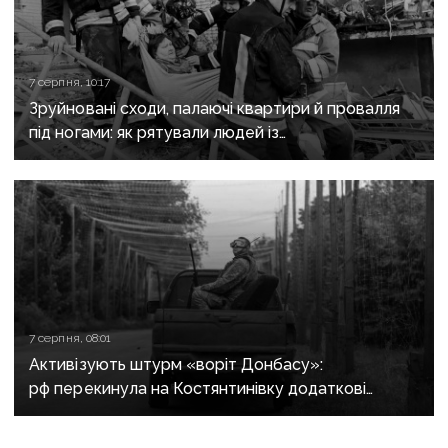
7 серпня, 10:17
Зруйновані сходи, палаючі квартири й провалля
під ногами: як рятували людей із
багатоповерхівки в Краматорську
7 серпня, 08:01
Активізують штурм «воріт Донбасу»:
рф перекинула на Костянтинівку додаткові
підрозділи й поновила атаки тритонними
авіабомбами