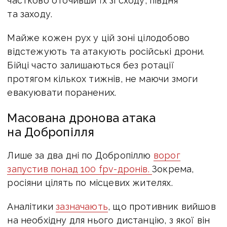
частково оточивши їх зі сходу, півдня
та заходу.
Майже кожен рух у цій зоні цілодобово
відстежують та атакують російські дрони.
Бійці часто залишаються без ротації
протягом кількох тижнів, не маючи змоги
евакуювати поранених.
Масована дронова атака
на Добропілля
Лише за два дні по Добропіллю
ворог
запустив понад 100 fpv-дронів.
Зокрема,
росіяни цілять по місцевих жителях.
Аналітики
зазначають
, що противник вийшов
на необхідну для нього дистанцію, з якої він