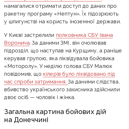
намагалися отримати доступ до даних про
ракетну програму «Нептун». Їх підозрюють
у шпигунстві на користь іноземної держави.
У Києві застрелили
п
олковника СБУ Івана
Воронича
. За даними ЗМІ, він
очолював
підрозділ, що наступав на Курщину, а р
аніше
керував групою, яка ліквідувала бойовика
«Моторолу». У неділю голова СБУ Малюк
повідомив, що
кілерів було ліквідовано під
час спроби затримання.
За даними слідства,
вбивство українського захисника здійснили
двоє осіб — чоловік і жінка.
Загальна картина бойових дій
на Донеччині