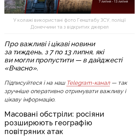
У колажі використані фото Генштабу ЗСУ, поліції
Донеччини та з відкритих джерел
Про важливі і цікаві новини
за тиждень, з 7 по 13 липня, які
ви могли пропустити — в дайджесті
«Вчасно».
Підписуйтеся і на наш
Telegram-канал
— так
зручніше оперативно отримувати важливу і
цікаву інформацію.
Масовані обстріли: росіяни
розширюють географію
повітряних атак