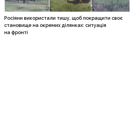
Росіяни використали тишу, щоб покращити своє
становище на окремих ділянках: ситуація
на фронті
13 квітня, 05:37
ФОТО. Російські війська скинули 4 бомби на центр
Краматорська — щонайменше десятеро людей