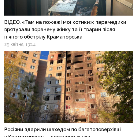
ВІДЕО. «Там на пожежі мої котики»: парамедики
врятували поранену жінку та її тварин після
нічного обстрілу Краматорська
29 квітня, 13:14
Росіяни вдарили шахедом по багатоповерхівці
у Краматорську — поранено жінку