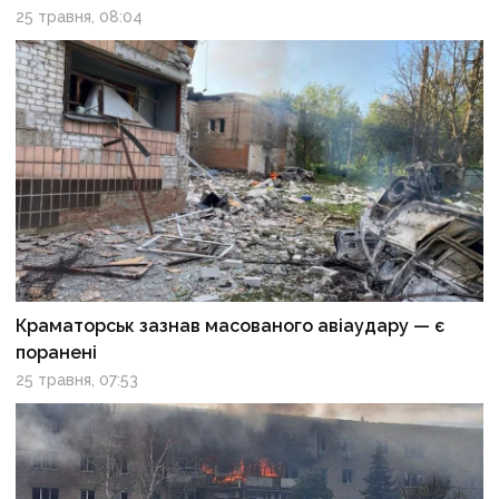
25 травня, 08:04
Краматорськ зазнав масованого авіаудару — є
поранені
25 травня, 07:53