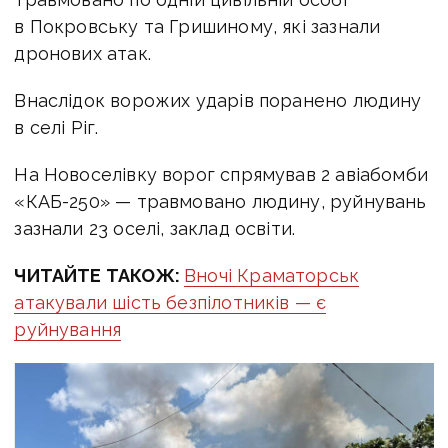
в Покровську та Гришиному, які зазнали
дронових атак.
Внаслідок ворожих ударів поранено людину
в селі Ріг.
На Новоселівку ворог спрямував 2 авіабомби
«КАБ-250» — травмовано людину, руйнувань
зазнали 23 оселі, заклад освіти.
ЧИТАЙТЕ ТАКОЖ:
Вночі Краматорськ
атакували шість безпілотників — є
руйнування