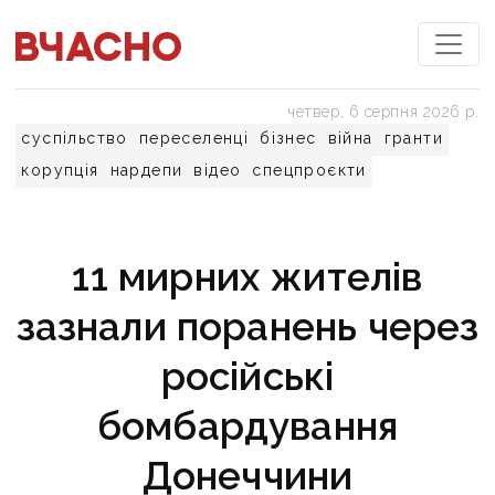
четвер, 6 серпня 2026 р.
суспільство
переселенці
бізнес
війна
гранти
корупція
нардепи
відео
спецпроєкти
11 мирних жителів
зазнали поранень через
російські
бомбардування
Донеччини