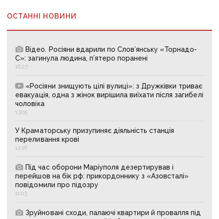
ОСТАННІ НОВИНИ
Відео. Росіяни вдарили по Слов’янську «Торнадо-
С»: загинула людина, п’ятеро поранені
16:27
«Росіяни знищують цілі вулиці»: з Дружківки триває
евакуація, одна з жінок вирішила виїхати після загибелі
чоловіка
13:05
У Краматорську призупиняє діяльність станція
переливання крові
12:16
Під час оборони Маріуполя дезертирував і
перейшов на бік рф: прикордоннику з «Азовсталі»
повідомили про підозру
11:03
Зруйновані сходи, палаючі квартири й провалля під