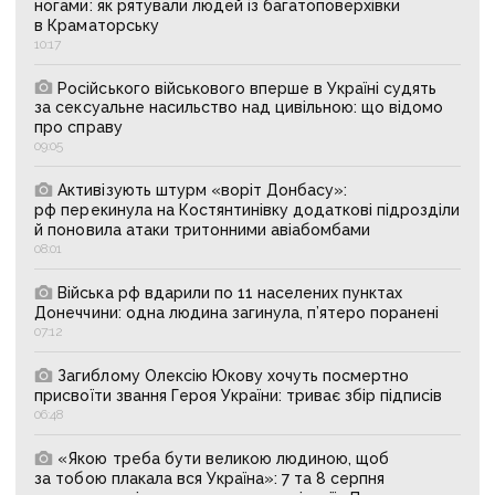
ногами: як рятували людей із багатоповерхівки
в Краматорську
10:17
Російського військового вперше в Україні судять
за сексуальне насильство над цивільною: що відомо
про справу
09:05
Активізують штурм «воріт Донбасу»:
рф перекинула на Костянтинівку додаткові підрозділи
й поновила атаки тритонними авіабомбами
08:01
Війська рф вдарили по 11 населених пунктах
Донеччини: одна людина загинула, п’ятеро поранені
07:12
Загиблому Олексію Юкову хочуть посмертно
присвоїти звання Героя України: триває збір підписів
06:48
«Якою треба бути великою людиною, щоб
за тобою плакала вся Україна»: 7 та 8 серпня