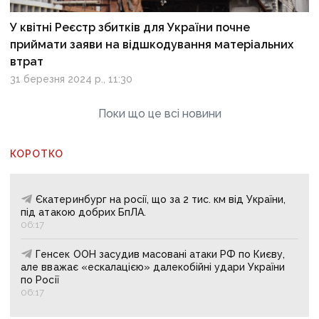
У квітні Реєстр збитків для України почне
приймати заяви на відшкодування матеріальних
втрат
31 березня 2024 р., 11:30
Поки що це всі новини
КОРОТКО
Єкатеринбург на росії, що за 2 тис. км від України,
під атакою добрих БпЛА.
06:17
Генсек ООН засудив масовані атаки РФ по Києву,
але вважає «ескалацією» далекобійні удари України
по Росії
06:17