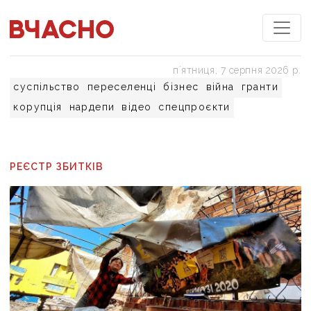
пʼятниця, 7 серпня 2026 р.
суспільство
переселенці
бізнес
війна
гранти
корупція
нардепи
відео
спецпроєкти
РЕЄСТР ЗБИТКІВ