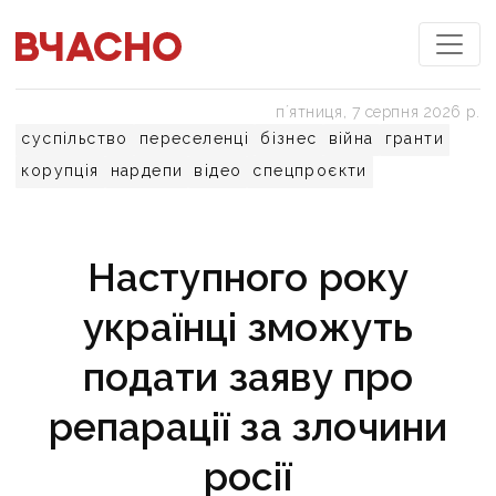
пʼятниця, 7 серпня 2026 р.
суспільство
переселенці
бізнес
війна
гранти
корупція
нардепи
відео
спецпроєкти
Наступного року
українці зможуть
подати заяву про
репарації за злочини
росії