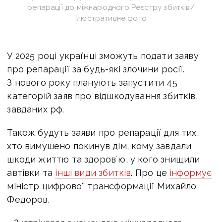
репарації до міжнародного Реєстру збитків/
Ілюстративне фото
У 2025 році українці зможуть подати заяву
про репарації за будь-які злочини росії.
З нового року планують запустити 45
категорій заяв про відшкодування збитків,
завданих рф.
Також будуть заяви про репарації для тих,
хто вимушено покинув дім, кому завдали
шкоди життю та здоровʼю, у кого знищили
автівки та
інші види збитків
. Про це
інформує
міністр цифрової трансформ
ації Михайло
Федоров
.