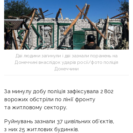
Дві людини загинули і дві зазнали поранень на
Донеччині внаслідок ударів росії/фото поліція
Донеччини
За минулу добу поліція зафіксувала 2 802
ворожих обстріли по лінії фронту
та житловому сектору.
Руйнувань зазнали 37 цивільних об'єктів,
з них 25 житлових будинків.