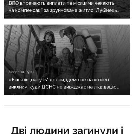
ВПО втрачають виплати та місяцями чекають
на компенсації за зруйноване житло: Лубінець
вимагає змін від уряду
8 серпня, 09:00
«Екіпажі „пасуть“ дрони, їдемо не на кожен
виклик»: куди ДСНС не виїжджає на ліквідацію
надзвичайних ситуацій у Краматорську
та Слов’янську
Дві людини загинули і