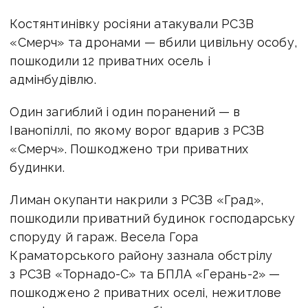
Костянтинівку росіяни атакували РСЗВ
«Смерч» та дронами — вбили цивільну особу,
пошкодили 12 приватних осель і
адмінбудівлю.
Один загиблий і один поранений — в
Іванопіллі, по якому ворог вдарив з РСЗВ
«Смерч». Пошкоджено три приватних
будинки.
Лиман окупанти накрили з РСЗВ «Град»,
пошкодили приватний будинок господарську
споруду й гараж. Весела Гора
Краматорського району зазнала обстрілу
з РСЗВ «Торнадо-С» та БПЛА «Герань-2» —
пошкоджено 2 приватних оселі, нежитлове