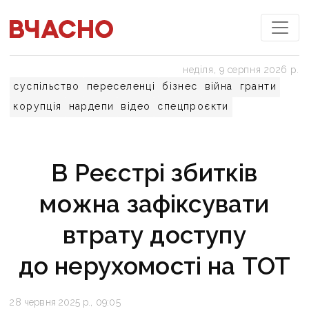
неділя, 9 серпня 2026 р.
суспільство
переселенці
бізнес
війна
гранти
корупція
нардепи
відео
спецпроєкти
В Реєстрі збитків
можна зафіксувати
втрату доступу
до нерухомості на ТОТ
28 червня 2025 р., 09:05