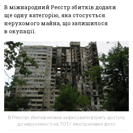
В міжнародний Реєстр збитків додали
ще одну категорію, яка стосується
нерухомого майна, що залишилося
в окупації.
В Реєстрі збитків можна зафіксувати втрату доступу
до нерухомості на ТОТ/ Ілюстративне фото