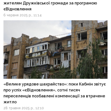
жителям Дружківської громади за програмою
єВідновлення
6 червня 2025 р., 11:14
«Велике урядове шахрайство»: поки Кабмін звітує
про успіх «єВідновлення», сотні тисяч
переселенців позбавлені компенсації за втрачене
житло
28 травня 2025 р., 12:10