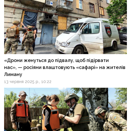
«Дрони женуться до підвалу, щоб підірвати
нас», — росіяни влаштовують «сафарі» на жителів
Лиману
13 червня 2025 р., 10:22