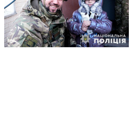
«Діти впевнені, що в них заберуть маму й тата злі
поліцейські»: через яку пропаганду діти
Донеччини бояться виїжджати у безпечну Україну
30 квітня 2023 р., 12:50