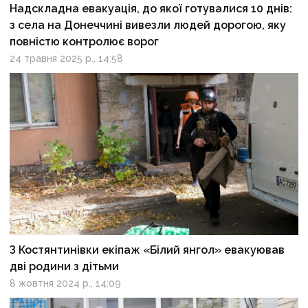
Надскладна евакуація, до якої готувалися 10 днів:
з села на Донеччині вивезли людей дорогою, яку
повністю контролює ворог
24 травня 2025 р., 14:58
З Костянтинівки екіпаж «Білий янгол» евакуював
дві родини з дітьми
8 жовтня 2024 р., 14:09