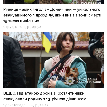
Річниця «Білих янголів» Донеччини — унікального
евакуаційного підрозділу, який вивіз з зони смерті
15 тисяч цивільних
1 грудня 2025 р., 09:50
ВІДЕО. Під атакою дронів з Костянтинівки
евакуювали родину з 13-річною дівчинкою
17 листопада 2025 р., 14:47