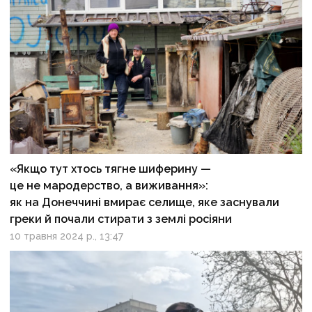
«Якщо тут хтось тягне шиферину —
це не мародерство, а виживання»:
як на Донеччині вмирає селище, яке заснували
греки й почали стирати з землі росіяни
10 травня 2024 р., 13:47