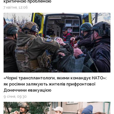
критичною проблемою
7 квітня, 12:06
«Чорні трансплантологи, якими командує НАТО»:
як росіяни залякують жителів прифронтової
Донеччини евакуацією
9 січня, 09:30