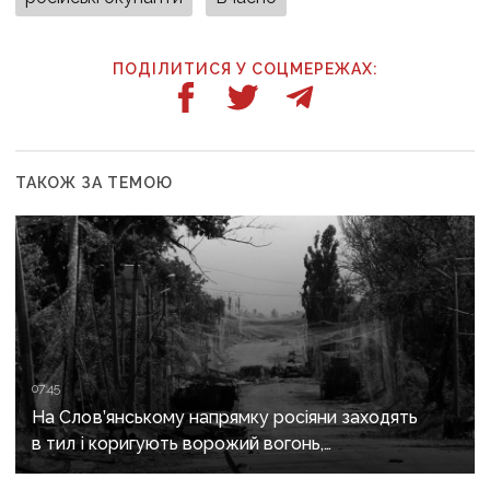
ПОДІЛИТИСЯ У СОЦМЕРЕЖАХ:
ТАКОЖ ЗА ТЕМОЮ
07:45
На Слов’янському напрямку росіяни заходять
в тил і коригують ворожий вогонь,
на Краматорському «промацують» слабкі