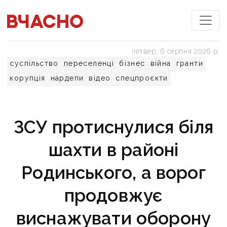
четвер, 6 серпня 2026 р.
суспільство
переселенці
бізнес
війна
гранти
корупція
нардепи
відео
спецпроєкти
ЗСУ протиснулися біля
шахти в районі
Родинського, а ворог
продовжує
виснажувати оборону