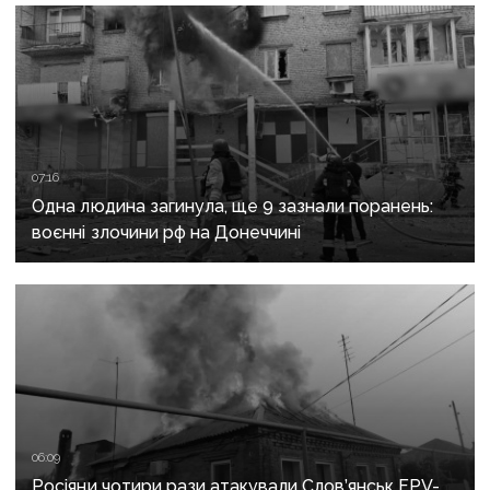
ділянки
07:16
Одна людина загинула, ще 9 зазнали поранень:
воєнні злочини рф на Донеччині
06:09
Росіяни чотири рази атакували Слов’янськ FPV-