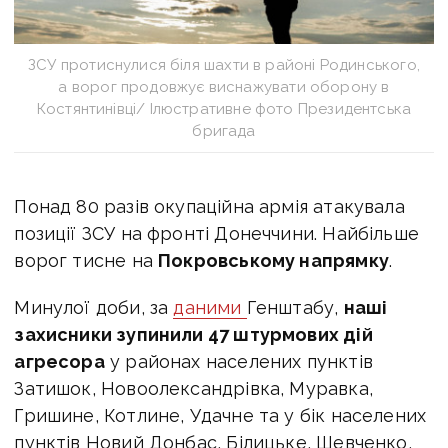
ЗСУ протиснулися біля шахти в районі Родинського,
а ворог продовжує виснажувати оборону в
Костянтинівці/ Ілюстративне фото Президентська
бригада
Понад 80 разів окупаційна армія атакувала
позиції ЗСУ на фронті Донеччини. Найбільше
ворог тисне на
Покровському напрямку
.
Минулої доби, за
даними
Генштабу,
наші
захисники зупинили 47 штурмових дій
агресора
у районах населених пунктів
Затишок, Новоолександрівка, Муравка,
Гришине, Котлине, Удачне та у бік населених
пунктів Новий Донбас, Білицьке, Шевченко,