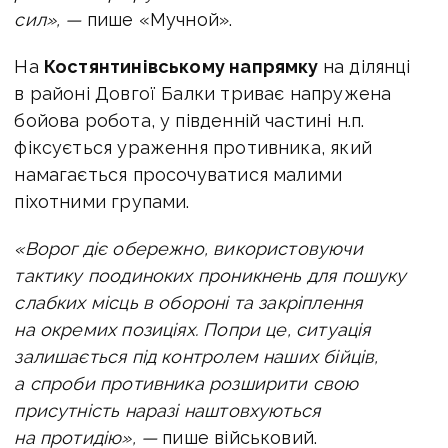
сил», —
пише «Мучной».
На
Костянтинівському напрямку
на ділянці
в районі Довгої Балки триває напружена
бойова робота, у південній частині н.п.
фіксується ураження противника, який
намагається просочуватися малими
піхотними групами.
«Ворог діє обережно, використовуючи
тактику поодиноких проникнень для пошуку
слабких місць в обороні та закріплення
на окремих позиціях. Попри це, ситуація
залишається під контролем наших бійців,
а спроби противника розширити свою
присутність наразі наштовхуються
на протидію», —
пише військовий.