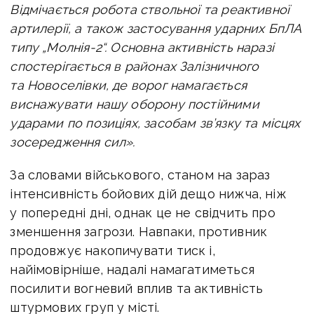
Відмічається робота ствольної та реактивної
артилерії, а також застосування ударних БпЛА
типу „Молнія-2“. Основна активність наразі
спостерігається в районах Залізничного
та Новоселівки, де ворог намагається
виснажувати нашу оборону постійними
ударами по позиціях, засобам зв’язку та місцях
зосередження сил».
За словами військового, станом на зараз
інтенсивність бойових дій дещо нижча, ніж
у попередні дні, однак це не свідчить про
зменшення загрози. Навпаки, противник
продовжує накопичувати тиск і,
найімовірніше, надалі намагатиметься
посилити вогневий вплив та активність
штурмових груп у місті.