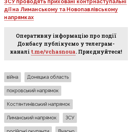
ЗСУ проводять приховані контрнаступальні
дії на Лиманському та Новопавлівському
напрямках
Оперативну інформацію про події
Донбасу публікуємо у телеграм-
каналі
t.me/vchasnoua
. Приєднуйтеся!
війна
Донецька область
покровський напрямок
Костянтинівський напрямок
Лиманський напрямок
ЗСУ
російські окупанти
Вчасно