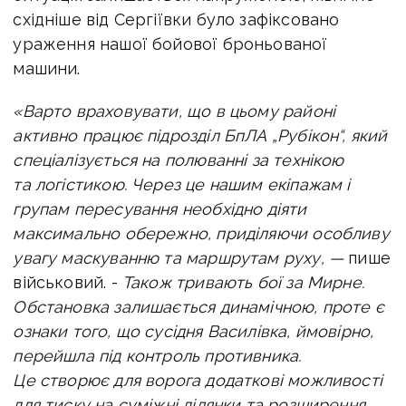
східніше від Сергіївки було зафіксовано
ураження нашої бойової броньованої
машини.
«Варто враховувати, що в цьому районі
активно працює підрозділ БпЛА „Рубікон“, який
спеціалізується на полюванні за технікою
та логістикою. Через це нашим екіпажам і
групам пересування необхідно діяти
максимально обережно, приділяючи особливу
увагу маскуванню та маршрутам руху, —
пише
військовий. -
Також тривають бої за Мирне.
Обстановка залишається динамічною, проте є
ознаки того, що сусідня Василівка, ймовірно,
перейшла під контроль противника.
Це створює для ворога додаткові можливості
для тиску на суміжні ділянки та розширення