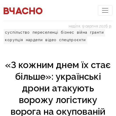
неділя, 9 серпня 2026 р.
суспільство
переселенці
бізнес
війна
гранти
корупція
нардепи
відео
спецпроєкти
«З кожним днем їх стає
більше»: українські
дрони атакують
ворожу логістику
ворога на окупованій