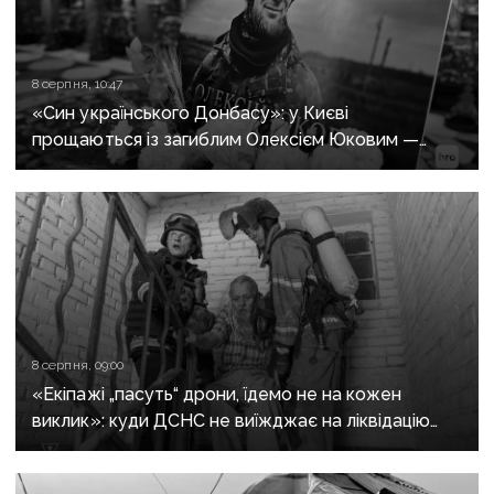
8 серпня, 10:47
«Син українського Донбасу»: у Києві
прощаються із загиблим Олексієм Юковим —
пошуковцем загону «Плацдарм»
8 серпня, 09:00
«Екіпажі „пасуть“ дрони, їдемо не на кожен
виклик»: куди ДСНС не виїжджає на ліквідацію
надзвичайних ситуацій у Краматорську
та Слов’янську