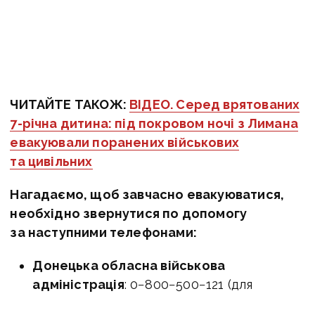
ЧИТАЙТЕ ТАКОЖ:
ВІДЕО. Серед врятованих
7-річна дитина: під покровом ночі з Лимана
евакуювали поранених військових
та цивільних
Нагадаємо, щоб завчасно евакуюватися,
необхідно звернутися по допомогу
за наступними телефонами:
Донецька обласна військова
адміністрація
: 0−800−500−121 (для
дзвінків) та 073 050 01 21 (месенджери