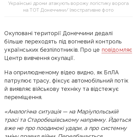
Українські дрони атакують ворожу логістику ворога
на ТОТ Донеччини/ Ілюстративне фото
Окуповані території Донеччини дедалі
більше переходять під вогневий контроль
українських безпілотників. Про це
повідомляє
Центр вивчення окупації.
На оприлюдненому відео видно, як БпЛА
патрулює трасу, фіксує автомобільний потік
й виявляє військову техніку та відстежує
переміщення.
«Аналогічна ситуація — на Маріупольській
трасі та Старобешівському напрямку.
Йдеться
вже не про поодинокі удари, а про системну
зміну правил війни. Передбачається,