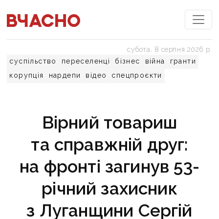
субота, 8 серпня 2026 р.
суспільство
переселенці
бізнес
війна
гранти
корупція
нардепи
відео
спецпроєкти
Вірний товариш
та справжній друг:
на фронті загинув 53-
річний захисник
з Луганщини Сергій