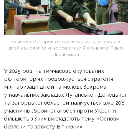
Росіян на ТОТ проводять військову підготовку для
дітей в школах та університетах/ Фото взято: Павло
Лисянський
У 2025 році на тимчасово окупованих
рф територіях продовжується стратегія
мілітаризації дітей та молоді. Зокрема,
у навчальних закладах Луганської, Донецької
та Запорізької областей налічується вже 208
учасників збройної агресії проти України,
більшість з яких викладають тему «Основи
безпеки та захисту Вітчизни».