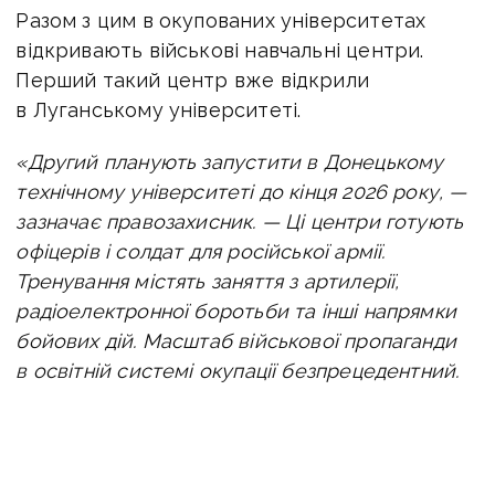
Разом з цим в
окупованих університетах
відкривають військові навчальні центри.
Перший такий центр вже відкрили
в Луганському університеті.
«Другий планують запустити в Донецькому
технічному університеті до кінця 2026 року, —
зазначає правозахисник. —
Ці центри готують
офіцерів і солдат для російської армії.
Тренування містять заняття з артилерії,
радіоелектронної боротьби та інші напрямки
бойових дій.
Масштаб військової пропаганди
в освітній системі окупації безпрецедентний.
Це не просто перепідключення свідомості
дітей — це свідоме перетворення шкіл
та університетів на інкубатори для майбутніх
солдатів режиму».