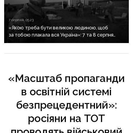
7 серпня, 05:23
«Якою треба бути великою людиною, щоб
за тобою плакала вся Україна»: 7 та 8 серпня
прощаються із засновником організації
«Плацдарм» Олексієм Юковим
«Масштаб пропаганди
в освітній системі
безпрецедентний»:
росіяни на ТОТ
проводять військовий