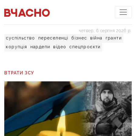
четвер, 6 серпня 2026 р.
суспільство
переселенці
бізнес
війна
гранти
корупція
нардепи
відео
спецпроєкти
ВТРАТИ ЗСУ