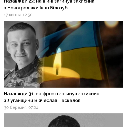
Назавжди 23: на війні загинув захисник
з Новогродівки Іван Білозуб
17 квітня, 12:50
Назавжди 31: на фронті загинув захисник
з Луганщини В’ячеслав Паскалов
30 березня, 07:24