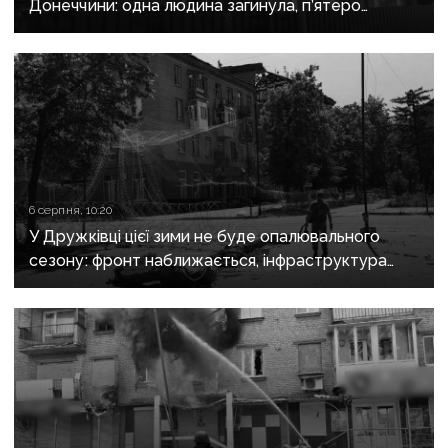
Донеччини: одна людина загинула, п’ятеро
поранені
6 серпня, 10:20
У Дружківці цієї зими не буде опалювального
сезону: фронт наближається, інфраструктура
критично зруйнована