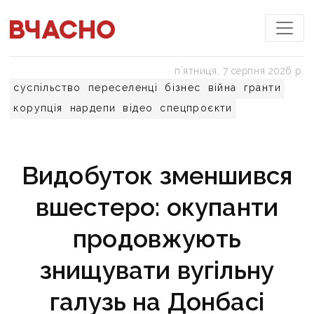
пʼятниця, 7 серпня 2026 р.
суспільство
переселенці
бізнес
війна
гранти
корупція
нардепи
відео
спецпроєкти
Видобуток зменшився
вшестеро: окупанти
продовжують
знищувати вугільну
галузь на Донбасі