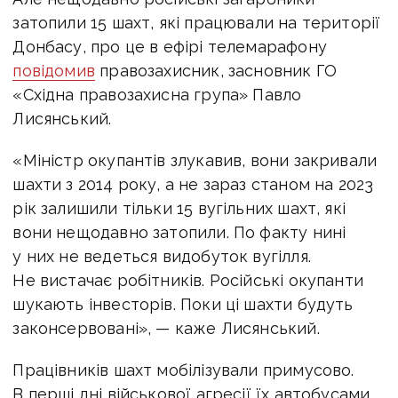
затопили 15 шахт, які працювали на території
Донбасу, про це в ефірі телемарафону
повідомив
правозахисник, засновник ГО
«Східна правозахисна група» Павло
Лисянський.
«Міністр окупантів злукавив, вони закривали
шахти з 2014 року, а не зараз станом на 2023
рік залишили тільки 15 вугільних шахт, які
вони нещодавно затопили. По факту нині
у них не ведеться видобуток вугілля.
Не вистачає робітників. Російські окупанти
шукають інвесторів. Поки ці шахти будуть
законсервовані», — каже Лисянський.
Працівників шахт мобілізували примусово.
В перші дні військової агресії їх автобусами