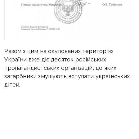
Разом з цим на окупованих територіях
України вже діє десяток російських
пропагандистських організацій, до яких
загарбники змушують вступати українських
дітей.
Окрім «Орлят России» — аналог радянських
«октябрят», для старших школярів діє
«Движение первых» — аналог радянських
піонерів, а також «Юнармия» і кадетські
класи, покликані мілітаризувати дитячу