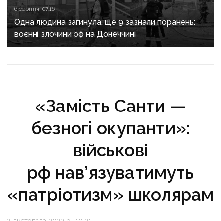
6 серпня, 07:16
Одна людина загинула, ще 9 зазнали поранень:
воєнні злочини рф на Донеччині
«Замість Санти —
безногі окупанти»:
військові
рф нав’язуватимуть
«патріотизм» школярам
2 листопада 2023 р., 10:21