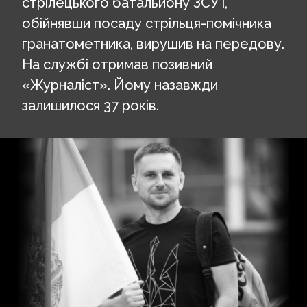
стрілецького батальйону ЗСУ і,
обійнявши посаду стрільця-помічника
гранатометника, вирушив на передову.
На службі отримав позивний
«Журналіст». Йому назавжди
залишилося 37 років.