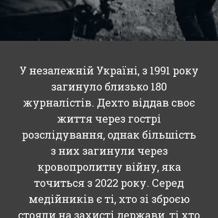
У незалежній Україні, з 1991 року
загинуло близько 180
журналістів. Дехто віддав своє
життя через гострі
розслідування, однак більшість
з них загинули через
кровопролитну війну, яка
точиться з 2022 року. Серед
медійників є ті, хто зі зброєю
стояли на захисті держави, ті хто