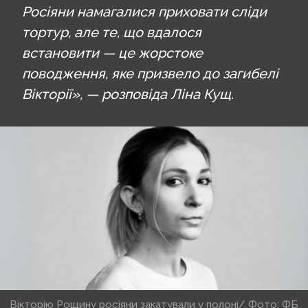
Росіяни намагалися приховати сліди
тортур, але те, що вдалося
встановити — це жорстоке
поводження, яке призвело до загибелі
Вікторії», — розповіда Ліна Кущ.
Вікторію Рощину росіяни закатували у полоні/ Фото: ФБ