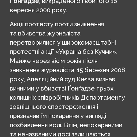
Ґонґадзе
, викраденого і вбитого 16
вересня 2000 року.
Акції протесту проти зникнення
та вбивства журналіста
перетворилися у широкомасштабні
протестні акції «Україна без Кучми».
Майже через вісім років після
зникнення журналіста, 15 березня 2008
року, Апеляційний суд Києва визнав
винними у вбивстві Ґонґадзе трьох
колишніх співробітників Департаменту
зовнішнього спостереження і
призначив їм покарання у вигляді
позбавлення волі. Втім, непокараними
та неназваними досі залишаються