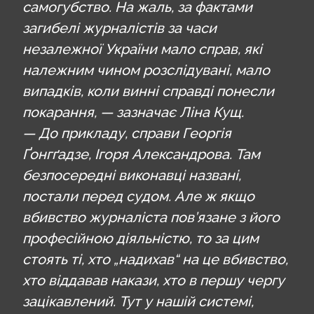
самогубство. На жаль, за фактами
загибелі журналістів за часи
незалежної України мало справ, які
належним чином розслідувані, мало
випадків, коли винні справді понесли
покарання, — зазначає Ліна Кущ.
— До прикладу, справи Георгія
Ґонгґадзе, Ігоря Александрова. Там
безпосередні виконавці названі,
постали перед судом. Але ж якщо
вбивство журналіста пов’язане з його
професійною діяльністю, то за цим
стоять ті, хто „надихав“ на це вбивство,
хто віддавав накази, хто в першу чергу
зацікавлений. Тут у нашій системі,