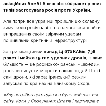
авіаційних бомб і більш ніж 100 ракет різних
типів застосувала росія проти України.
Але попри все українці пройшли цю складну
зиму, коли росія навіть не намагалася знайти
виправдання своїм звірячим ударам
по цивільній критичній інфраструктурі.
За три місяці зими
понад 14 670 КАБів, 738
ракет і майже 19 тис. ударних дронів,
із яких
більшість — це російсько-іранські «шахеди»,
росіяни випустили проти наших людей. Це ті
самі дрони, які зараз іранський режим
запускає по країнах на Близькому Сході.
«Злу потрібно протидіяти в будь-якій частині
світу. Коли у Сполучених Штатів і партнерів є