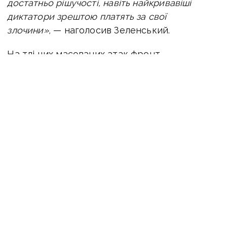
достатньо рішучості, навіть найкривавіші
диктатори зрештою платять за свої
злочини»,
— наголосив Зеленський.
На тлі цих масованих атак фронт
залишається одним із найгарячіших за весь
час повномасштабної війни. Найбільша
інтенсивність боїв фіксується на сході,
зокрема на Покровському напрямку,
де російські війська намагаються прорвати
оборону, використовуючи значну перевагу
в авіації та кількості керованих авіабомб.
Водночас українські сили продовжують
стримувати наступ і
завдавати ударів
по логістиці противника
, що ускладнює його
просування.