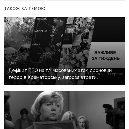
ТАКОЖ ЗА ТЕМОЮ
13:00
Дефіцит ППО на тлі масованих атак, дроновий
терор в Краматорську, загроза втрати
Костянтинівки та прощання з Олексієм Юковим:
важливе за тиждень