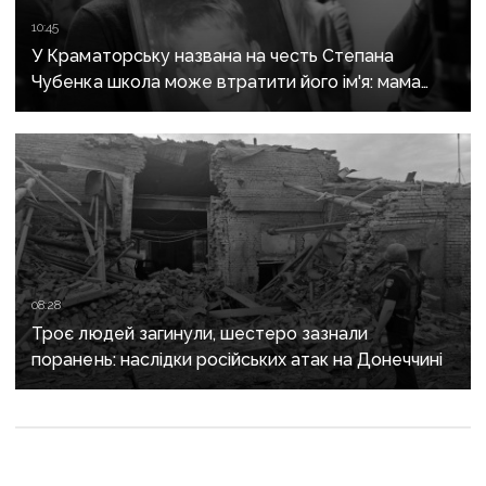
10:45
У Краматорську названа на честь Степана
Чубенка школа може втратити його ім'я: мама
загиблого героя розповіла про рішення влади
08:28
Троє людей загинули, шестеро зазнали
поранень: наслідки російських атак на Донеччині