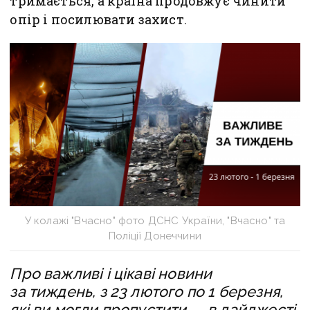
тримається, а країна продовжує чинити
опір і посилювати захист.
У колажі "Вчасно" фото ДСНС України, "Вчасно" та
Поліції Донеччини
Про важливі і цікаві новини
за тиждень, з 23 лютого по 1 березня,
які ви могли пропустити — в дайджесті