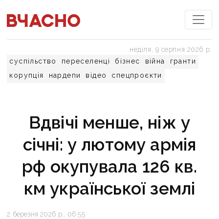
неділя, 9 серпня 2026 р.
суспільство
переселенці
бізнес
війна
гранти
корупція
нардепи
відео
спецпроєкти
Вдвічі менше, ніж у
січні: у лютому армія
рф окупувала 126 кв.
км української землі
2 березня 2026 р., 06:55