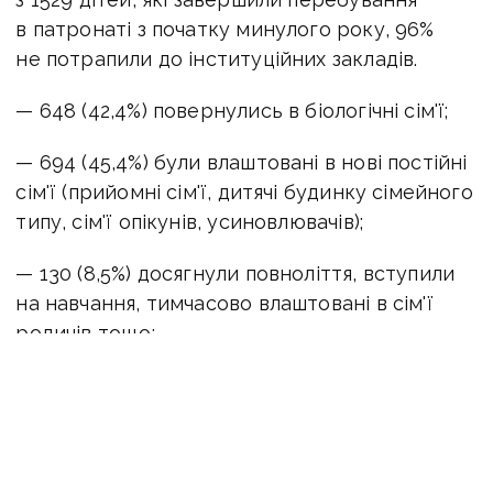
в патронаті з початку минулого року, 96%
не потрапили до інституційних закладів.
— 648 (42,4%) повернулись в біологічні сім'ї;
— 694 (45,4%) були влаштовані в нові постійні
сім'ї (прийомні сім'ї, дитячі будинку сімейного
типу, сім'ї опікунів, усиновлювачів);
— 130 (8,5%) досягнули повноліття, вступили
на навчання, тимчасово влаштовані в сім'ї
родичів тощо;
— 57 (3,7%) були влаштовані до закладів.
Один із прикладів, хто здійснює тимчасово
опікує над дитиною, став Євген Бондаренко.