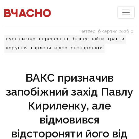
четвер, 6 серпня 2026 р.
суспільство
переселенці
бізнес
війна
гранти
корупція
нардепи
відео
спецпроєкти
ВАКС призначив
запобіжний захід Павлу
Кириленку, але
відмовився
відстороняти його від