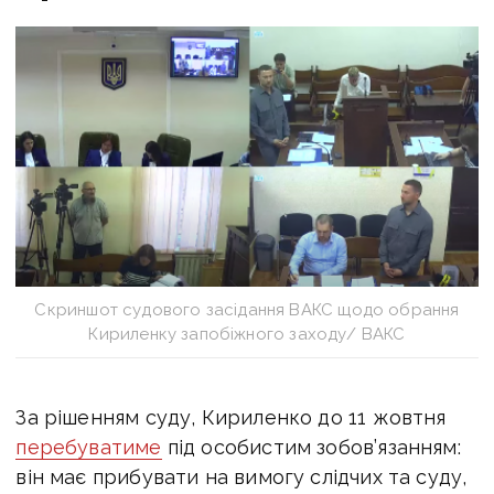
Скриншот судового засідання ВАКС щодо обрання
Кириленку запобіжного заходу/ ВАКС
За рішенням суду, Кириленко до 11 жовтня
перебуватиме
під особистим зобов’язанням:
він має прибувати на вимогу слідчих та суду,