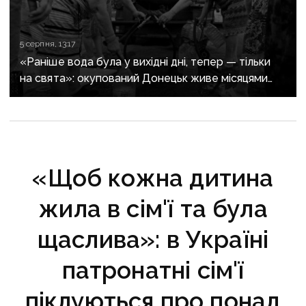
5 серпня, 13:17
«Раніше вода була у вихідні дні, тепер — тільки
на свята»: окупований Донецьк живе місяцями
без води
«Щоб кожна дитина
жила в сім'ї та була
щаслива»: в Україні
патронатні сім'ї
піклуються про понад