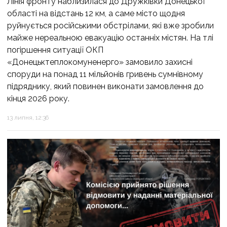
Лінія фронту наблизилася до Дружківки Донецької
області на відстань 12 км, а саме місто щодня
руйнується російськими обстрілами, які вже зробили
майже нереальною евакуацію останніх містян. На тлі
погіршення ситуації ОКП
«Донецьктеплокомуненерго» замовило захисні
споруди на понад 11 мільйонів гривень сумнівному
підряднику, який повинен виконати замовлення до
кінця 2026 року.
13 липня, 12:36