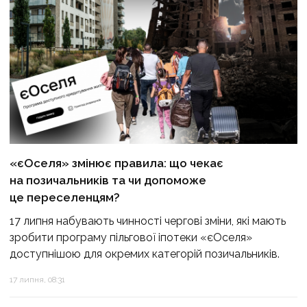
«єОселя» змінює правила: що чекає
на позичальників та чи допоможе
це переселенцям?
17 липня набувають чинності чергові зміни, які мають
зробити програму пільгової іпотеки «єОселя»
доступнішою для окремих категорій позичальників.
17 липня, 08:31