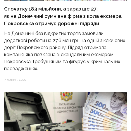
Спочатку 183 мільйони, а зараз ще 27:
як на Донеччині сумнівна фірма з кола ексмера
Покровська отримує дорожні підряди
На Донеччині без відкритих торгів замовили
додаткові роботи на 27,6 млн грн на одній з ключових
доріг Покровського району. Підряд отримала
компанія, яка пов’язана зі скандальним ексмером
Покровська Требушкіним та фігурує у кримінальних
провадженнях.
7 липня, 11:00