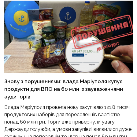
Знову з порушеннями: влада Маріуполя купує
продукти для ВПО на 60 млн із зауваженнями
аудиторів
Влада Маріуполя провела нову закупівлю 121,8 тисячі
продуктових наборів для переселенців вартістю
понад 60 млн грн. Торги вже привернули увагу
Держаудитслужби, а умови закупівлі виявилися дуже
схожими на попередній тендер на понад 80 млн грн,