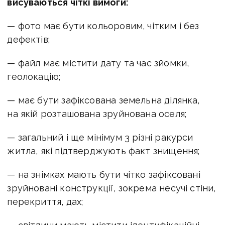
висуваються чіткі вимоги:
— фото має бути кольоровим, чітким і без
дефектів;
— файл має містити дату та час зйомки,
геолокацію;
— має бути зафіксована земельна ділянка,
на якій розташована зруйнована оселя;
— загальний і ще мінімум 3 різні ракурси
житла, які підтверджують факт знищення;
— на знімках мають бути чітко зафіксовані
зруйновані конструкції, зокрема несучі стіни,
перекриття, дах;