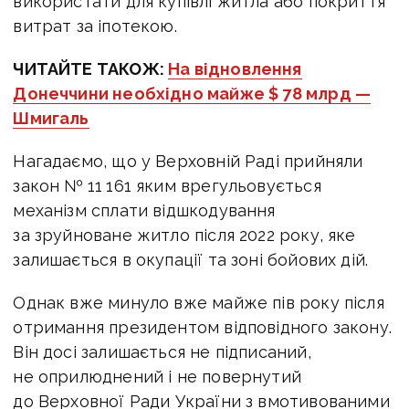
використати для купівлі житла або покриття
витрат за іпотекою.
ЧИТАЙТЕ ТАКОЖ:
На відновлення
Донеччини необхідно майже $ 78 млрд —
Шмигаль
Нагадаємо,
що у Верховній Раді прийняли
закон № 11 161 яким врегульовується
механізм сплати відшкодування
за зруйноване житло після 2022 року, яке
залишається в окупації та зоні бойових дій.
Однак вже минуло вже майже пів року після
отримання президентом відповідного закону.
Він досі залишається не підписаний,
не оприлюднений і не повернутий
до Верховної Ради України з вмотивованими