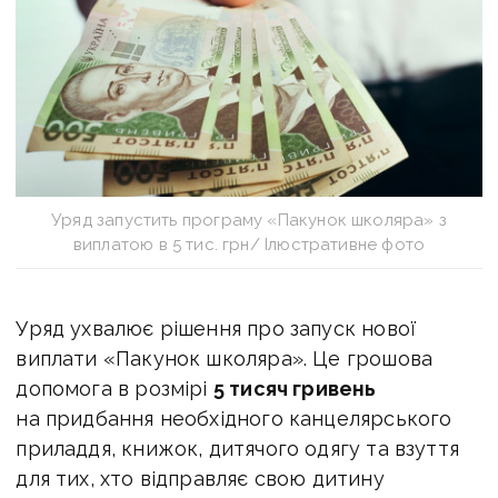
Уряд запустить програму «Пакунок школяра» з
виплатою в 5 тис. грн/ Ілюстративне фото
Уряд ухвалює рішення про запуск нової
виплати «Пакунок школяра». Це
грошова
допомога в розмірі
5 тисяч гривень
на придбання необхідного канцелярського
приладдя, книжок, дитячого одягу та взуття
для тих, хто відправляє свою дитину