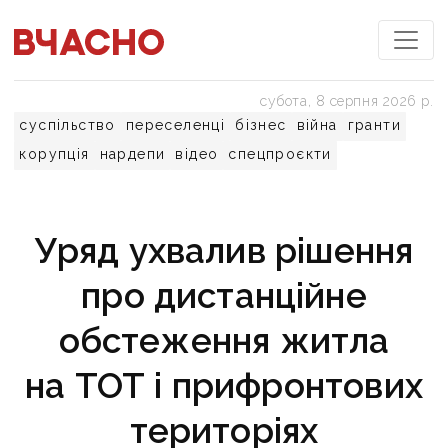
субота, 8 серпня 2026 р.
суспільство
переселенці
бізнес
війна
гранти
корупція
нардепи
відео
спецпроєкти
Уряд ухвалив рішення
про дистанційне
обстеження житла
на ТОТ і прифронтових
територіях