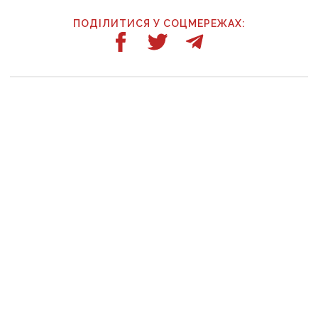
ПОДІЛИТИСЯ У СОЦМЕРЕЖАХ:
ТАКОЖ ЗА ТЕМОЮ
3 серпня, 13:28
Доброволець через суд намагається отримати
допомогу від Світлодарської МВА: як громада
руйнує довіру до влади