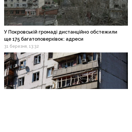
У Покровській громаді дистанційно обстежили
ще 175 багатоповерхівок: адреси
31 березня, 13:32
Жителі Краматорська отримають понад 1 млрд грн