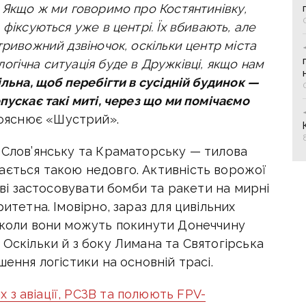
. Якщо ж ми говоримо про Костянтинівку,
фіксуються уже в центрі. Їх вбивають, але
тривожний дзвіночок, оскільки центр міста
гічна ситуація буде в Дружківці, якщо нам
льна, щоб перебігти в сусідній будинок —
пускає такі миті, через що ми помічаємо
пояснює «Шустрий».
в Слов’янську та Краматорську — тилова
ається такою недовго. Активність ворожої
тові застосовувати бомби та ракети на мирні
ритетна. Імовірно, зараз для цивільних
, коли вони можуть покинути Донеччину
 Оскільки й з боку Лимана та Святогірська
шення логістики на основній трасі.
х з авіації, РСЗВ та полюють FPV-