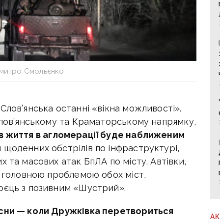
митро Смольєнко
Слов’янська останні «вікна можливості».
Слов’янському та Краматорському напрямку,
ів життя в агломерації буде наближеним
м щоденних обстрілів по інфраструктурі,
 та масових атак БпЛА по місту. Автівки,
е головною проблемою обох міст,
оєць з позивним «Шустрий».
есни — коли Дружківка перетвориться
А