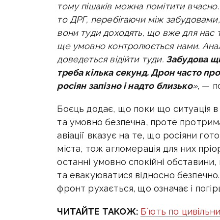
тому пішаків можна помітити вчасно
то ДРГ, перебігаючи між забудовами, 
вони туди доходять, що вже для нас 
ще умовно контролюється нами. Анало
доведеться відійти туди.
Забудова щі
треба кілька секунд. Дрон часто про
росіян запізно і надто близько
»
, — 
Боєць додає, що поки що ситуація 
та умовно безпечна, проте протрим
авіації вказує на те, що росіяни го
міста, тож агломерація для них пріо
останні умовно спокійні обставини
та евакуюватися відносно безпечно.
фронт рухається, що означає і погір
ЧИТАЙТЕ ТАКОЖ:
Б`ють по цивільни