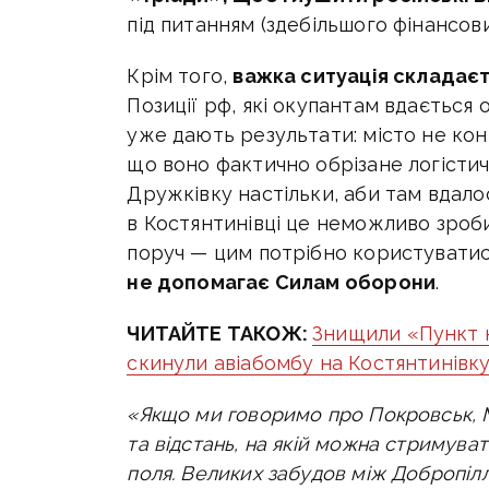
під питанням (здебільшого фінансови
Крім того,
важка ситуація складаєт
Позиції рф, які окупантам вдається
уже дають результати: місто не ко
що воно фактично обрізане логісти
Дружківку настільки, аби там вдало
в Костянтинівці це неможливо зробит
поруч — цим потрібно користуватис
не допомагає Силам оборони
.
ЧИТАЙТЕ ТАКОЖ:
Знищили «Пункт н
скинули авіабомбу на Костянтинівк
«Якщо ми говоримо про Покровськ, М
та відстань, на якій можна стримуват
поля. Великих забудов між Добропіл