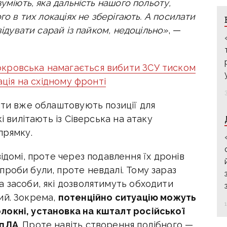
уміють, яка дальність нашого польоту,
го в тих локаціях не зберігають. А посилати
відувати сарай із пайком, недоцільно»
, —
окровська намагається вибити ЗСУ тиском
ація на східному фронті
нти вже облаштовують позиції для
і вилітають із Сіверська на атаку
прямку.
ідомі, проте через подавлення їх дронів
роби були, проте невдалі. Тому зараз
а засоби, які дозволятимуть обходити
ий. Зокрема,
потенційно ситуацію можуть
локні, установка на кшталт російської
БпЛА
. Проте навіть створення подібного —