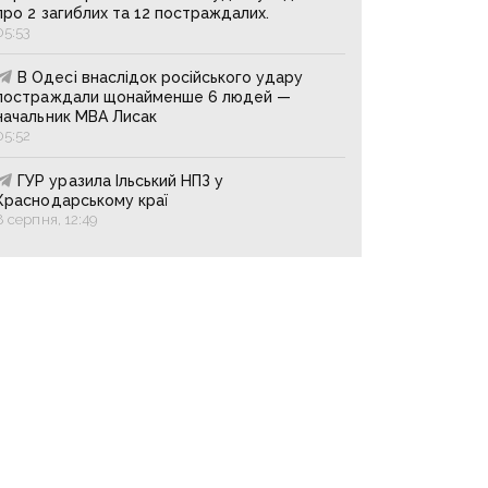
про 2 загиблих та 12 постраждалих.
05:53
В Одесі внаслідок російського удару
постраждали щонайменше 6 людей —
начальник МВА Лисак
05:52
ГУР уразила Ільський НПЗ у
Краснодарському краї
8 серпня, 12:49