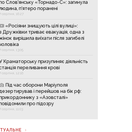
по Слов’янську «Торнадо-С»: загинула
людина, п’ятеро поранені
7 серпня, 16:27
«Росіяни знищують цілі вулиці»:
з Дружківки триває евакуація, одна з
жінок вирішила виїхати після загибелі
чоловіка
7 серпня, 13:05
У Краматорську призупиняє діяльність
станція переливання крові
7 серпня, 12:16
Під час оборони Маріуполя
дезертирував і перейшов на бік рф:
прикордоннику з «Азовсталі»
повідомили про підозру
7 серпня, 11:03
КТУАЛЬНЕ