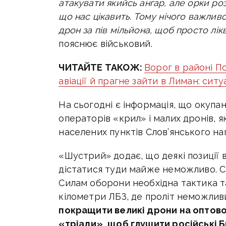
атакувати якийсь ангар, але орки роз
що нас цікавить. Тому нічого важливо
дрон за пів мільйона, щоб просто лік
пояснює військовий.
ЧИТАЙТЕ ТАКОЖ:
Ворог в районі П
авіації й прагне зайти в Лиман: ситу
На сьогодні є інформація, що окупа
операторів «крил» і малих дронів, як
населених пунктів Слов’янського на
«Шустрий» додає, що деякі позиції в
дістатися туди майже неможливо. Сп
Силам оборони необхідна тактика т
кілометри ЛБЗ, де проліт неможлив
покращити великі дрони на оптово
«тріади», щоб глушити російські 