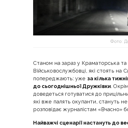
Фото: Д
Станом на зараз у Краматорська та 
Військовослужбовці, які стоять на 
попереджають: уже
за кілька тижн
до сьогоднішньої Дружківки
. Окрі
доведеться готуватися до прицільних
які вже палять окупанти, стануть н
розповідає журналістам «Вчасно» б
Найважчі сценарії настануть до в