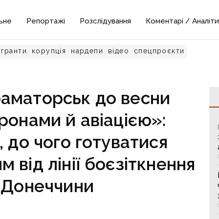
ьне
Репортажі
Розслідування
Коментарі / Аналіти
гранти
корупція
нардепи
відео
спецпроєкти
раматорськ до весни
ронами й авіацією»:
, до чого готуватися
 від лінії боєзіткнення
 Донеччини