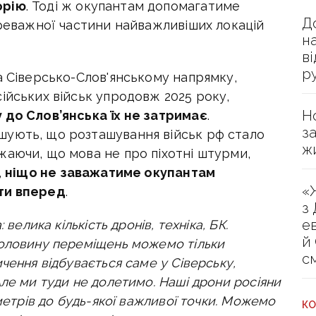
орію
. Тоді ж окупантам допомагатиме
Д
ереважної частини найважливіших локацій
н
в
р
а Сіверсько-Слов'янському напрямку,
ійських військ упродовж 2025 року,
Н
 до Слов’янська їх не затримає
.
з
шують, що розташування військ рф стало
ж
жаючи, що мова не про піхотні штурми,
,
ніщо не заважатиме окупантам
«
ти вперед
.
з
е
 велика кількість дронів, техніка, БК.
й
половину переміщень можемо тільки
с
чення відбувається саме у Сіверську,
Але ми туди не долетимо. Наші дрони росіяни
ометрів до будь-якої важливої точки. Можемо
КО