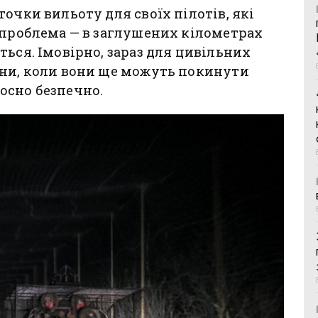
очки вильоту для своїх пілотів, які
 проблема — в заглушених кілометрах
ться. Імовірно, зараз для цивільних
ини, коли вони ще можуть покинути
осно безпечно.