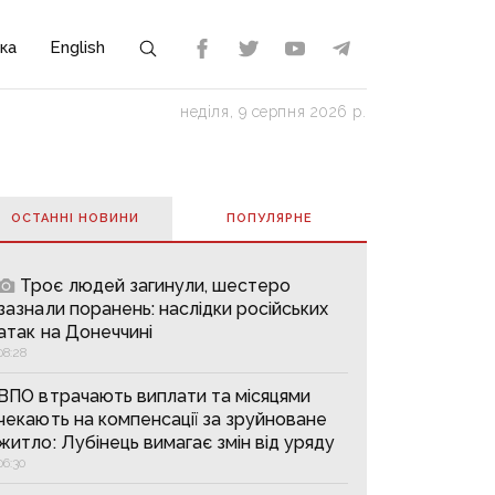
ка
English
неділя, 9 серпня 2026 р.
ОСТАННІ НОВИНИ
ПОПУЛЯРНE
Троє людей загинули, шестеро
зазнали поранень: наслідки російських
атак на Донеччині
08:28
ВПО втрачають виплати та місяцями
чекають на компенсації за зруйноване
житло: Лубінець вимагає змін від уряду
06:30