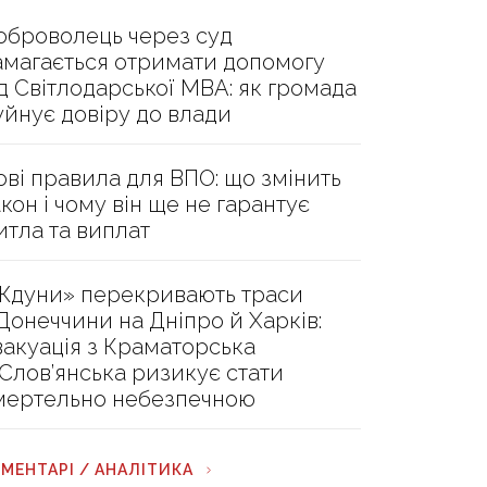
оброволець через суд
амагається отримати допомогу
ід Світлодарської МВА: як громада
уйнує довіру до влади
ові правила для ВПО: що змінить
акон і чому він ще не гарантує
итла та виплат
Ждуни» перекривають траси
 Донеччини на Дніпро й Харків:
вакуація з Краматорська
 Слов’янська ризикує стати
мертельно небезпечною
МЕНТАРІ / АНАЛІТИКА