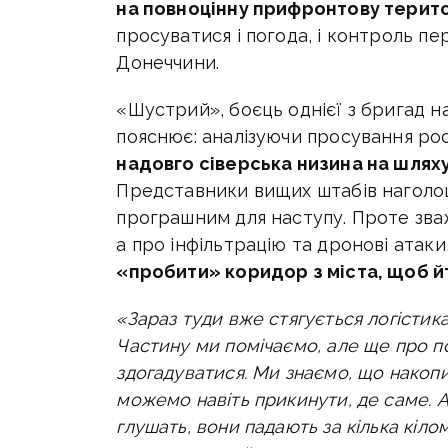
на повноцінну прифронтову терит
просуватися і погода, і контроль п
Донеччини.
«Шустрий», боєць однієї з бригад н
пояснює: аналізуючи просування рос
надовго сіверська низина на шляху
Представники вищих штабів наголо
програшним для наступу. Проте зва
а про інфільтрацію та дронові атаки
«пробити» коридор з міста, щоб й
«Зараз туди вже стягується логістика:
Частину ми помічаємо, але ще про 
здогадуватися. Ми знаємо, що накопи
можемо навіть прикинути, де саме. 
глушать, вони падають за кілька кіл