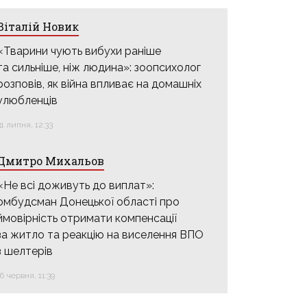
Віталій Новик
«Тварини чують вибухи раніше
та сильніше, ніж людина»: зоопсихолог
розповів, як війна впливає на домашніх
улюбленців
31 липня, 12:33
Дмитро Михальов
«Не всі доживуть до виплат»:
омбудсман Донецької області про
ймовірність отримати компенсації
за житло та реакцію на виселення ВПО
з шелтерів
16 червня, 11:39