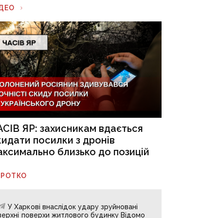
ІДЕО
АСІВ ЯР: захисникам вдається
кидати посилки з дронів
аксимально близько до позицій
ОРОТКО
У Харкові внаслідок удару зруйновані
верхні поверхи житлового будинку Відомо