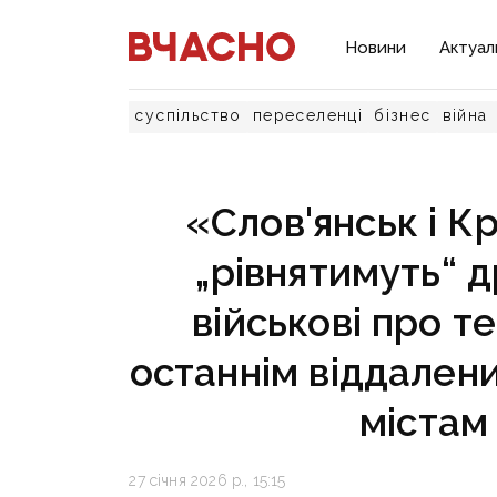
Новини
Актуал
суспільство
переселенці
бізнес
війна
«Слов'янськ і К
„рівнятимуть“ д
військові про те
останнім віддаленим
містам
27 січня 2026 р., 15:15