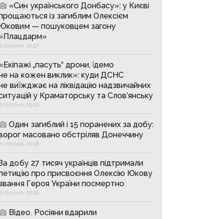
«Син українського Донбасу»: у Києві
прощаються із загиблим Олексієм
Юковим — пошуковцем загону
«Плацдарм»
8 серпня, 10:47
«Екіпажі „пасуть“ дрони, їдемо
не на кожен виклик»: куди ДСНС
не виїжджає на ліквідацію надзвичайних
ситуацій у Краматорську та Слов’янську
8 серпня, 09:00
Один загиблий і 15 поранених за добу:
ворог масовано обстріляв Донеччину
8 серпня, 07:08
За добу 27 тисяч українців підтримали
петицію про присвоєння Олексію Юкову
звання Героя України посмертно
8 серпня, 07:00
Відео. Росіяни вдарили