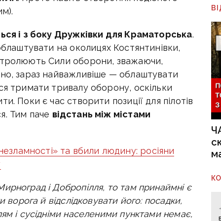
В
м).
ься і з боку Дружківки для Краматорська
.
 облаштувати на околицях Костянтинівки,
нтролюють Сили оборони, зважаючи,
чно, зараз найважливіше — облаштувати
ся тримати тривалу оборону, оскільки
и. Поки є час створити позиції для пілотів
я. Тим паче
відстань між містами
Ч
с
езламності» та вбили людину: росіяни
м
у
К
ирноград і Добропілля, то там принаймні є
и ворога й відслідковувати його: посадки,
лям і сусідніми населеними пунктами немає,