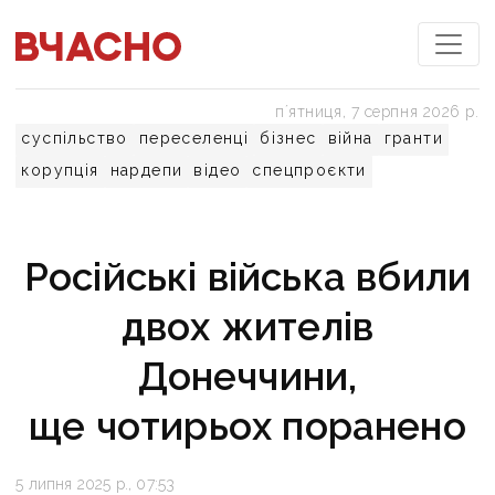
пʼятниця, 7 серпня 2026 р.
суспільство
переселенці
бізнес
війна
гранти
корупція
нардепи
відео
спецпроєкти
Російські війська вбили
двох жителів
Донеччини,
ще чотирьох поранено
5 липня 2025 р., 07:53