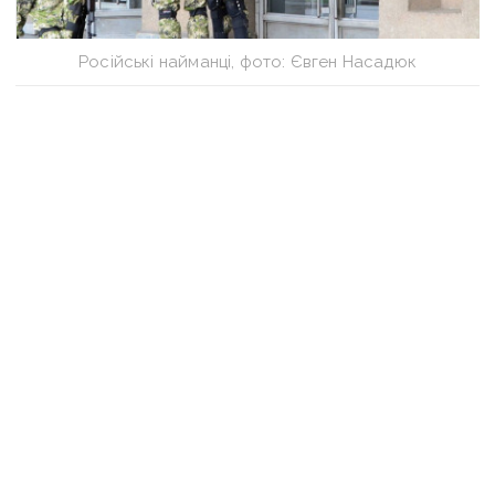
Російські найманці, фото: Євген Насадюк
Блок-пост бойовиків/ Фото з відкритих джерел
Також
12 квітня, того ж року
,
окупанти