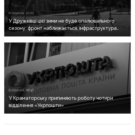
6 серпня, 10:20
У Дружківці цієї зими не буде опалювального
сезону: фронт наближається, інфраструктура
критично зруйнована
6 серпня, 08:46
У Краматорську припиняють роботу чотири
відділення «Укрпошти»