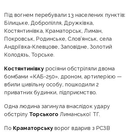
Під вогнем перебували 13 населених пунктів:
Білицьке, Добропілля, Дружківка,
Костянтинівка, Краматорськ, Лиман,
Покровськ, Родинське, Слов’янськ, села
Андріївка-Клевцове, Заповідне, Золотий
Колодязь, Торське
.
Костянтинівку
росіяни обстріляли двома
бомбами «КАБ-250», дроном, артилерією —
вбили цивільну особу, пошкодили 2
приватних будинки, підприємство.
Одна людина загинула внаслідок удару
обстрілу
Торського
Лиманської ТГ.
По
Краматорську
ворог вдарив з РСЗВ