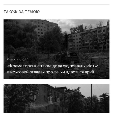
ТАКОЖ ЗА ТЕМОЮ
6 серпня, 13:20
«Краматорськ спіткає доля окупованих міст»:
військовий оглядач про те, чи вдасться армії
рф захопити останню агломерацію Донеччини до
кінця 2026 року