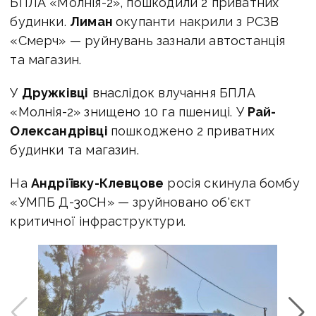
БПЛА «Молнія-2», пошкодили 2 приватних
будинки.
Лиман
окупанти накрили з РСЗВ
«Смерч» — руйнувань зазнали автостанція
та магазин.
У
Дружківці
внаслідок влучання БПЛА
«Молнія-2» знищено 10 га пшениці. У
Рай-
Олександрівці
пошкоджено 2 приватних
будинки та магазин.
На
Андріївку-Клевцове
росія скинула бомбу
«УМПБ Д-30СН» — зруйновано об'єкт
критичної інфраструктури.