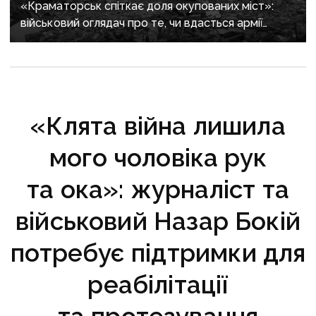
«Краматорськ спіткає доля окупованих міст»:
військовий оглядач про те, чи вдасться армії
рф захопити останню агломерацію Донеччини до
кінця 2026 року
«Клята війна лишила
мого чоловіка рук
та ока»: журналіст та
військовий Назар Бокій
потребує підтримки для
реабілітації