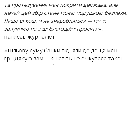
та протезування має покрити держава, але
нехай цей збір стане моєю подушкою безпеки.
Якщо ці кошти не знадобляться — ми їх
залучимо на інші благодійні проєкти
», —
написав журналіст
«Цільову суму банки підняли до до 1,2 млн
грн.
Дякую вам — я навіть не очікувала такої
підтримки.
На реабілітацію та на одужання
для найкращого фпв-пілота Бокія Назара», —
повідомила дружина воїна.
Збір на одужання для Бокія Назара можна
підтримати за посиланням
:
https://send.monobank.ua/jar/2hT68oam5S
Номер картки банки:
4441 1111 2405 4523