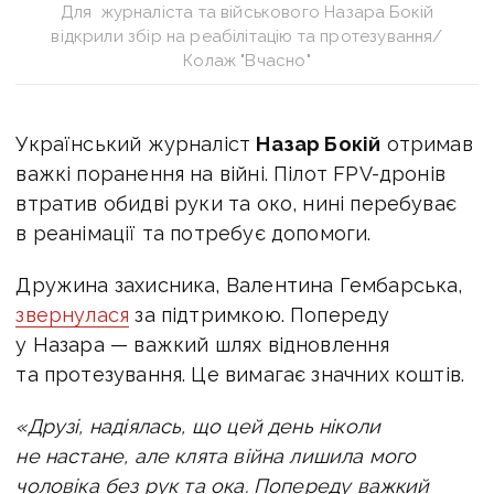
Для журналіста та військового Назара Бокій
відкрили збір на реабілітацію та протезування/
Колаж "Вчасно"
Український журналіст
Назар Бокій
отримав
важкі поранення на війні.
Пілот FPV-дронів
втратив обидві руки та око, нині перебуває
в реанімації та потребує допомоги.
Дружина захисника, Валентина Гембарська,
звернулася
за підтримкою. Попереду
у Назара — важкий шлях відновлення
та протезування. Це вимагає значних коштів.
«
Друзі, надіялась, що цей день ніколи
не настане, але клята війна лишила мого
чоловіка без рук та ока. Попереду важкий