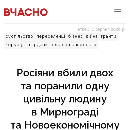
четвер, 6 серпня 2026 р.
суспільство
переселенці
бізнес
війна
гранти
корупція
нардепи
відео
спецпроєкти
Росіяни вбили двох
та поранили одну
цивільну людину
в Мирнограді
та Новоекономічному