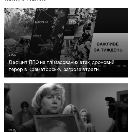
13:00
Дефіцит ППО на тлі масованих атак, дроновий
терор в Краматорську, загроза втрати
Костянтинівки та прощання з Олексієм Юковим:
важливе за тиждень
10:45