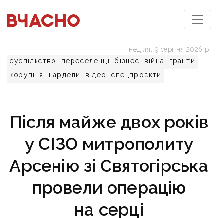
неділя, 9 серпня 2026 р.
суспільство
переселенці
бізнес
війна
гранти
корупція
нардепи
відео
спецпроєкти
Після майже двох років
у СІЗО митрополиту
Арсенію зі Святогірська
провели операцію
на серці