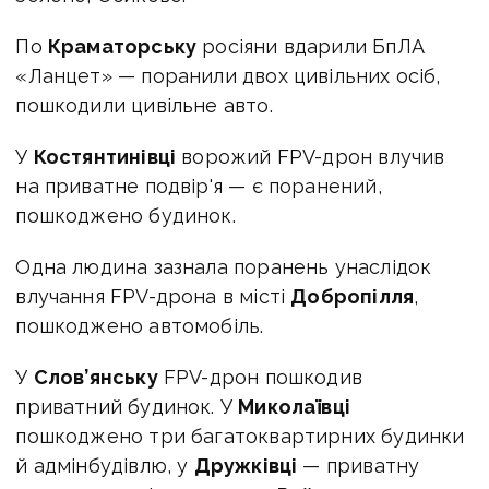
По
Краматорську
росіяни вдарили БпЛА
«Ланцет» — поранили двох цивільних осіб,
пошкодили цивільне авто.
У
Костянтинівці
ворожий FPV-дрон влучив
на приватне подвір'я — є поранений,
пошкоджено будинок.
Одна людина зазнала поранень унаслідок
влучання FPV-дрона в місті
Добропілля
,
пошкоджено автомобіль.
У
Слов’янську
FPV-дрон пошкодив
приватний будинок. У
Миколаївці
пошкоджено три багатоквартирних будинки
й адмінбудівлю, у
Дружківці
— приватну