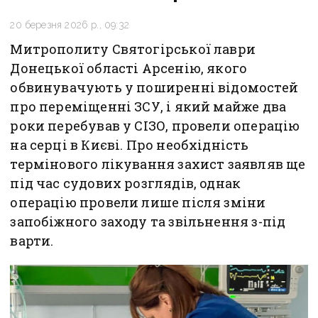
20 березня 2026 р., 09:32
Митрополиту Святогірської лаври
Донецької області Арсенію, якого
обвинувачують у поширенні відомостей
про переміщенні ЗСУ, і який майже два
роки перебував у СІЗО, провели операцію
на серці в Києві. Про необхідність
термінового лікування захист заявляв ще
під час судових розглядів, однак
операцію провели лише після зміни
запобіжного заходу та звільнення з-під
варти.