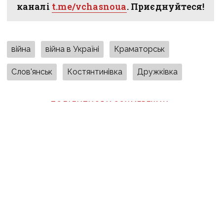
каналі
t.me/vchasnoua
. Приєднуйтеся!
війна
війна в Україні
Краматорськ
Слов'янськ
Костянтинівка
Дружківка
ПОДІЛИТИСЯ У СОЦМЕРЕЖАХ:
ТАКОЖ ЗА ТЕМОЮ