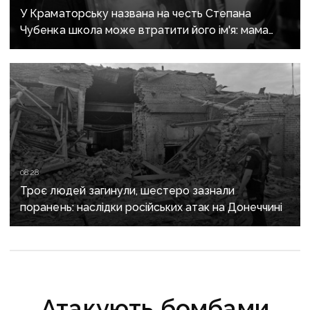
У Краматорську названа на честь Степана
Чубенка школа може втратити його ім'я: мама
загиблого героя розповіла про рішення влади
08:28
Троє людей загинули, шестеро зазнали
поранень: наслідки російських атак на Донеччині
Атакують бомбами