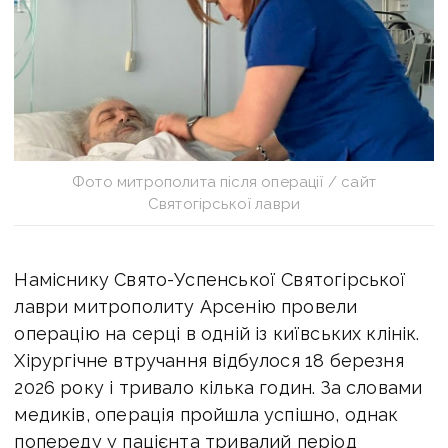
Фото митрополита після операції / сайт
Святогірської лаври
Наміснику Свято-Успенської Святогірської
лаври митрополиту Арсенію провели
операцію на серці в одній із київських клінік.
Хірургічне втручання відбулося 18 березня
2026 року і тривало кілька годин. За словами
медиків, операція пройшла успішно, однак
попереду у пацієнта тривалий період