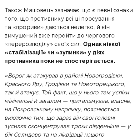
Також Машовець зазначає, що є певні ознаки
того, що противнику всі ці просування
та «прориви» даються нелегко, й він
вимушений вже перейти до чергового
«перерозподілу» своїх сил.
Однак
ніякої
«стабілізації» чи «зупинки» у діях
противника поки не спостерігається.
«Ворог як атакував в районі Новогродівки,
Красного Яру, Гродівки та Новоторецького,
так й атакує. Той факт, що у нього там успіхи
мінімальні й загалом — пригальмував, власне,
на Покровському напрямку, пояснюється
виключно тим, що зараз він свої головні
зусилля сконцентрував трохи південніше — у
бік Селидово та на ліквідації нашого