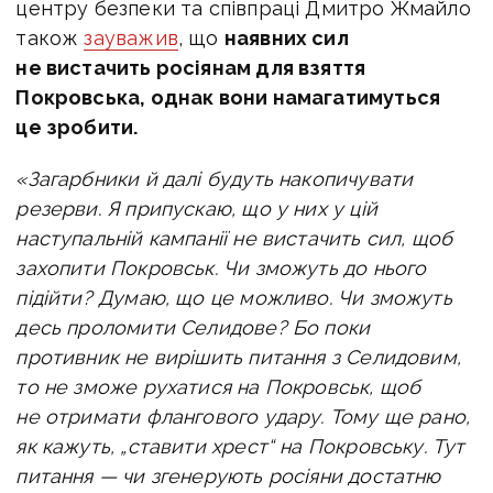
центру безпеки та співпраці Дмитро Жмайло
також
зауважив
, що
наявних сил
не вистачить росіянам для взяття
Покровська, однак вони намагатимуться
це зробити.
«Загарбники й далі будуть накопичувати
резерви. Я припускаю, що у них у цій
наступальній кампанії не вистачить сил, щоб
захопити Покровськ. Чи зможуть до нього
підійти? Думаю, що це можливо. Чи зможуть
десь проломити Селидове? Бо поки
противник не вирішить питання з Селидовим,
то не зможе рухатися на Покровськ, щоб
не отримати флангового удару. Тому ще рано,
як кажуть, „ставити хрест“ на Покровську. Тут
питання — чи згенерують росіяни достатню