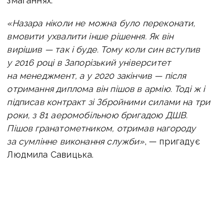
змаганнях.
«Назара ніколи не можна було переконати,
вмовити ухвалити інше рішення. Як він
вирішив — так і буде. Тому коли син вступив
у 2016 році в Запорізький університет
на менеджмент, а у 2020 закінчив — після
отримання диплома він пішов в армію. Тоді ж і
підписав контракт зі Збройними силами на три
роки, з 81 аеромобільною бригадою ДШВ.
Пішов гранатометником, отримав нагороду
за сумлінне виконання служби»
, — пригадує
Людмила Савицька.
Після цього, крізь сльози розповідає жінка,
він став учасником АТО/ООС. В результаті
вже тоді, у юності, став ветераном, хоча
народився лише у 1998 році. Отримав