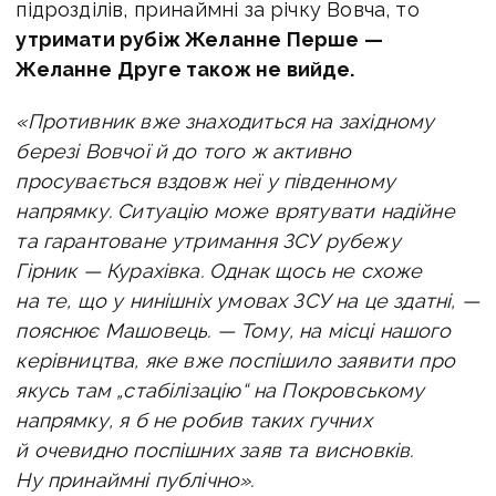
підрозділів, принаймні за річку Вовча, то
у
тримати рубіж Желанне Перше —
Желанне Друге також не вийде.
«Противник вже знаходиться на західному
березі Вовчої й до того ж активно
просувається вздовж неї у південному
напрямку.
Ситуацію може врятувати надійне
та гарантоване утримання ЗСУ рубежу
Гірник — Курахівка. Однак щось не схоже
на те, що у нинішніх умовах ЗСУ на це здатні, —
пояснює Машовець. —
Тому, на місці нашого
керівництва, яке вже поспішило заявити про
якусь там „стабілізацію“ на Покровському
напрямку, я б не робив таких гучних
й очевидно поспішних заяв та висновків.
Ну принаймні публічно».