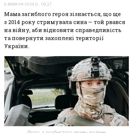
9 вересня 2024 р., 09:37
Мама загиблого героя зізнається, що ще
з 2014 року стримувала сина — той рвався
на війну, аби відновити справедливість
та повернути захоплені території
України.
Фото з особистого архіву родини