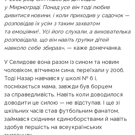
у Мирнограді. Понад усе він тоді любив
дивитися новини, і коли приходив у садочок —
розповідав їх усім з таким захватом
та емоціями!.. Усі його слухали, а вихователька
розповідала, що він навіть групки дітей
навколо себе збирав»,
— каже донеччанка.
У Селидове вона разом із сином та новим
чоловіком, вітчимом сина, переїхали у 2006.
Тоді Назар навчався у школі № 6 і,
посміхається мама, завжди був борцем
за справедливість. Навіть коли доводилося
доводити це силою — не відступав. І ще зі
шкільних часів став футбольним фанатом,
займався східними єдиноборствами й навіть
здобув першість на всеукраїнських