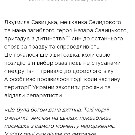
Людмила Савицька, мешканка Селидового
та мама загиблого героя Назара Савицького,
пригадує: з дитинства її син до останнього
стояв за правду та справедливість.
Це почалося ще з дитсадка, коли свою
позицію він виборював ледь не стусанами
«недругів», і тривало до дорослого віку.
А особливо проявилося тоді, коли частину
території України захопили росіяни та
віддали сепаратисти.
«Це була богом дана дитина. Такі чорні
оченятка, ямочки на щічках, приваблива
посмішка з самого моменту народження…
У 2002 році син пішов до дитсадка