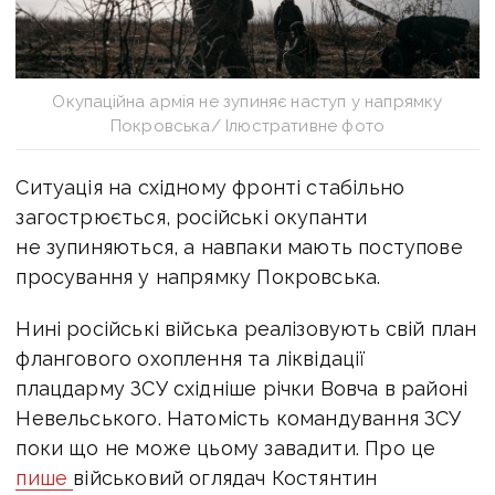
Окупаційна армія не зупиняє наступ у напрямку
Покровська/ Ілюстративне фото
Ситуація на східному фронті стабільно
загострюється, російські окупанти
не зупиняються, а навпаки мають поступове
просування у напрямку Покровська.
Нині російські війська реалізовують свій план
флангового охоплення та ліквідації
плацдарму ЗСУ східніше річки Вовча в районі
Невельського. Натомість командування ЗСУ
поки що не може цьому завадити. Про це
пише
військовий оглядач Костянтин