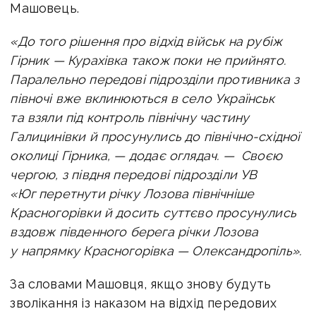
Машовець.
«До того рішення про відхід військ на рубіж
Гірник — Курахівка також поки не прийнято.
Паралельно п
ередові підрозділи противника з
півночі вже вклинюються в село Українськ
та взяли під контроль північну частину
Галицинівки й просунулись до північно-східної
околиці Гірника, — додає оглядач. — Своєю
чергою
, з півдня передові підрозділи УВ
«Юг перетнути річку Лозова північніше
Красногорівки й досить суттєво просунулись
вздовж південного берега річки Лозова
у напрямку Красногорівка — Олександропіль».
За словами Машовця, якщо знову будуть
зволікання із наказом на відхід передових