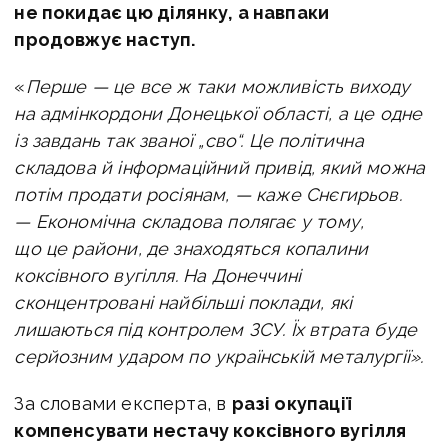
не покидає цю ділянку, а навпаки
продовжує наступ.
«
Перше — це все ж таки можливість виходу
на адмінкордони Донецької області, а це одне
із завдань так званої „сво“. Це політична
складова й інформаційний привід, який можна
потім продати росіянам, — каже Снєгирьов.
—
Економічна складова полягає у тому,
що це райони, де знаходяться копалини
коксівного вугілля. На Донеччині
сконцентровані найбільші поклади, які
лишаються під контролем ЗСУ. Їх втрата буде
серйозним ударом по українській металургії».
За словами експерта, в
разі окупації
компенсувати нестачу коксівного вугілля