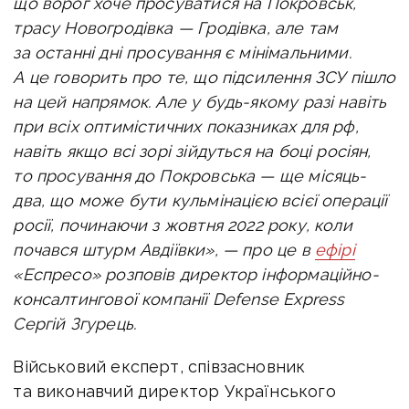
що ворог хоче просуватися на Покровськ,
трасу Новогродівка — Гродівка, але там
за останні дні просування є мінімальними.
А це говорить про те, що підсилення ЗСУ пішло
на цей напрямок. Але у будь-якому разі навіть
при всіх оптимістичних показниках для рф,
навіть якщо всі зорі зійдуться на боці росіян,
то просування до Покровська — ще місяць-
два, що може бути кульмінацією всієї операції
росії, починаючи з жовтня 2022 року, коли
почався штурм Авдіївки», — про це в
ефірі
«Еспресо» розповів директор інформаційно-
консалтингової компанії Defense Express
Сергій Згурець.
Військовий експерт, співзасновник
та виконавчий директор Українського