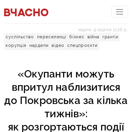
неділя, 9 серпня 2026 р.
суспільство
переселенці
бізнес
війна
гранти
корупція
нардепи
відео
спецпроєкти
«Окупанти можуть
впритул наблизитися
до Покровська за кілька
тижнів»:
як розгортаються події