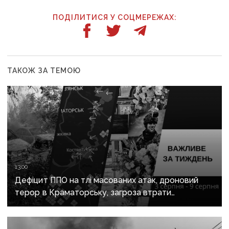
ПОДІЛИТИСЯ У СОЦМЕРЕЖАХ:
ТАКОЖ ЗА ТЕМОЮ
13:00
Дефіцит ППО на тлі масованих атак, дроновий
терор в Краматорську, загроза втрати
Костянтинівки та прощання з Олексієм Юковим:
важливе за тиждень