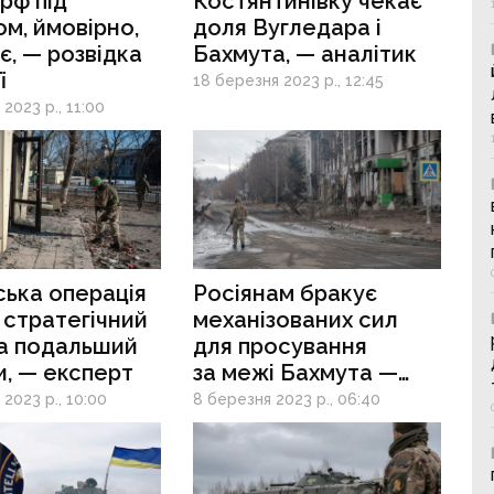
рф під
Костянтинівку чекає
м, ймовірно,
доля Вугледара і
, — розвідка
Бахмута, — аналітик
ї
18 березня 2023 р., 12:45
2023 р., 11:00
ька операція
Росіянам бракує
стратегічний
механізованих сил
на подальший
для просування
ни, — експерт
за межі Бахмута —
ISW
2023 р., 10:00
8 березня 2023 р., 06:40