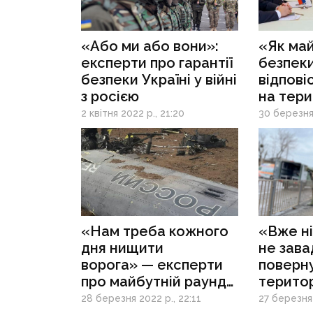
«Або ми або вони»:
«Як май
експерти про гарантії
безпеки
безпеки Україні у війні
відпові
з росією
на тери
воєнні 
2 квітня 2022 р., 21:20
30 березня 
експер
перего
в Стамб
«Нам треба кожного
«Вже ні
дня нищити
не зава
ворога» — експерти
поверну
про майбутній раунд
територ
переговорів
на Донб
28 березня 2022 р., 22:11
27 березня 