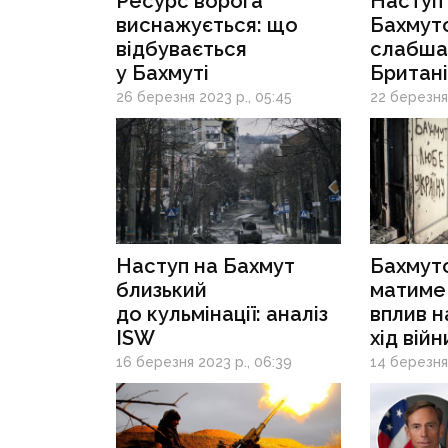
Ресурс ворога
Наступ 
виснажується: що
Бахмуто
відбувається
слабшає
у Бахмуті
Британі
26 березня 2023 р., 05:45
22 березня 
Наступ на Бахмут
Бахмутс
близький
матиме 
до кульмінації: аналіз
вплив 
ISW
хід вій
16 березня 2023 р., 06:39
14 березня 