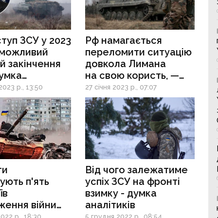
туп ЗСУ у 2023
Рф намагається
 можливий
переломити ситуацію
й закінчення
довкола Лимана
думка
на свою користь, —
ови ЦРУ
Машовець
023 р., 13:50
27 січня 2023 р., 07:07
ти
Від чого залежатиме
ують п'ять
успіх ЗСУ на фронті
їв
взимку - думка
ження війни
аналітиків
 з росією у
022 р., 18:30
5 грудня 2022 р., 08:54