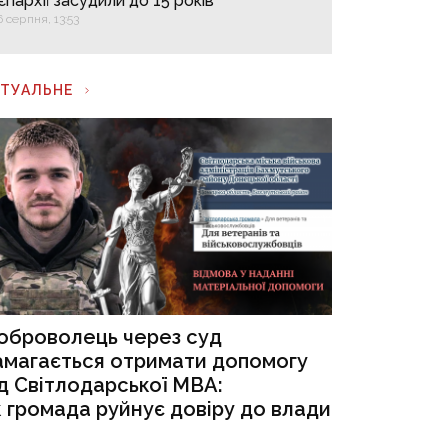
єпархії засудили до 15 років
6 серпня, 13:53
КТУАЛЬНЕ
оброволець через суд
амагається отримати допомогу
ід Світлодарської МВА:
к громада руйнує довіру до влади