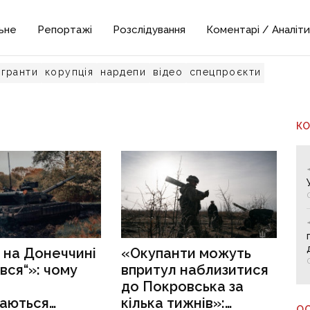
ьне
Репортажі
Розслідування
Коментарі / Аналіти
гранти
корупція
нардепи
відео
спецпроєкти
К
 на Донеччині
«Окупанти можуть
вся“»: чому
впритул наблизитися
до Покровська за
аються
кілька тижнів»:
О