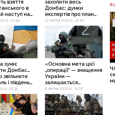
ть взяття
захопити весь
В
анського в
Донбас: думки
й наступ на
експертів про план
 – експерти
дій росіян на
22 р., 10:52
12 липня 2022 р., 17:20
Донеччині
а зуміє
«Основна мета цієї
Ч
ити Донбас…
„операції“ — знищення
с
 звільнити
України —
м
ль і південь
залишається
», — Бутусов
незмінною»: експерти
2 р., 22:30
6 квітня 2022 р., 21:27
альші
про плани та ресурси
і дії
ворога