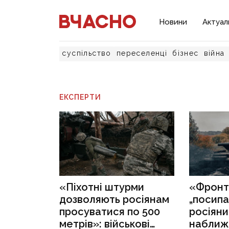
Новини
Актуал
суспільство
переселенці
бізнес
війна
ЕКСПЕРТИ
«Піхотні штурми
«Фронт
дозволяють росіянам
„посипа
просуватися по 500
росіяни
метрів»: військові
наближ