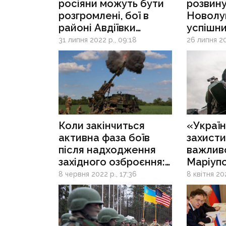
росіяни можуть бути
розвину
розгромлені, бої в
Новолуг
районі Авдіївки
успішни
посиляться: огляд
Бахмут,
31 липня 2022 р., 09:18
26 липня 20
думок експертів
Коли закінчиться
«Україн
активна фаза боїв
захист
після надходження
важливо
західного озброєння:
Маріупо
думка експерта
України
8 червня 2022 р., 17:36
8 квітня 202
про под
військов