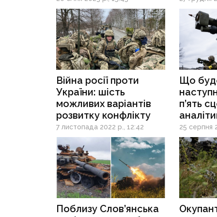
2023 ро
Війна росії проти
Що буде
України: шість
наступні
можливих варіантів
п’ять сц
розвитку конфлікту
аналіти
Guardia
7 листопада 2022 р., 12:42
25 серпня 2
Поблизу Слов’янська
Окупан