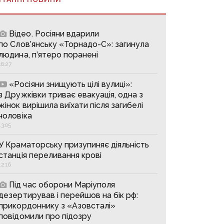
Відео. Росіяни вдарили
по Слов’янську «Торнадо-С»: загинула
людина, п’ятеро поранені
16:27
«Росіяни знищують цілі вулиці»:
з Дружківки триває евакуація, одна з
жінок вирішила виїхати після загибелі
чоловіка
13:05
У Краматорську призупиняє діяльність
станція переливання крові
12:16
Під час оборони Маріуполя
дезертирував і перейшов на бік рф:
прикордоннику з «Азовсталі»
повідомили про підозру