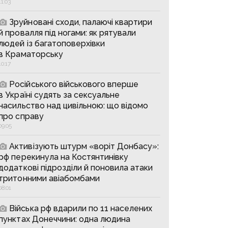
11:03
Зруйновані сходи, палаючі квартири
й провалля під ногами: як рятували
людей із багатоповерхівки
в Краматорську
10:17
Російського військового вперше
в Україні судять за сексуальне
насильство над цивільною: що відомо
про справу
09:05
Активізують штурм «воріт Донбасу»:
рф перекинула на Костянтинівку
додаткові підрозділи й поновила атаки
тритонними авіабомбами
08:01
Війська рф вдарили по 11 населених
пунктах Донеччини: одна людина