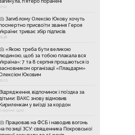
загинула, п’ятеро поранені
07:12
Загиблому Олексію Юкову хочуть
посмертно присвоїти звання Героя
України: триває збір підписів
06:48
«Якою треба бути великою
людиною, щоб за тобою плакала вся
Україна»: 7 та 8 серпня прощаються із
засновником організації «Плацдарм»
Олексієм Юковим
05:23
Відрядження, відпочинок і поїздка за
дітьми: ВАКС знову відмовив
Кириленкам у виїзді за кордон
6 серпня, 14:00
Працював на ФСБ і наводив вогонь
на позиції ЗСУ: священника Покровської