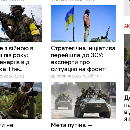
ці
А
 з війною в
Стратегічна ініціатива
 пів року:
перейшла до ЗСУ:
енаріїв від
експерти про
ка The
ситуацію на фронті
n
022 р., 17:13
25 серпня 2022 р., 08:40
Д
н
в
я
ти не
Мета путіна —