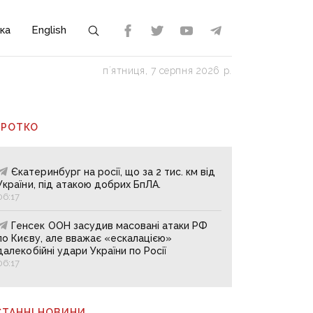
ка
English
пʼятниця, 7 серпня 2026 р.
ОРОТКО
Єкатеринбург на росії, що за 2 тис. км від
України, під атакою добрих БпЛА.
06:17
Генсек ООН засудив масовані атаки РФ
по Києву, але вважає «ескалацією»
далекобійні удари України по Росії
06:17
СТАННІ НОВИНИ