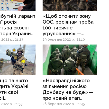
бутній „гарант
«Щоб оточити зону
“ росія
ООС, росіянам треба
сть за скоєні
100-тисячне
торії України
угруповання» —
злочини?» —
військовий експерт
2022 р., 21:23
29 березня 2022 р., 22:10
ти про
про ресурси рф
вори
улі
що та ніхто
«Насправді ніякого
дить Україні
звільнення росією
ти свої
Донбасу не буде» —
ії
про новий етап
асі», —
російської агресії
2022 р., 21:53
26 березня 2022 р., 21:45