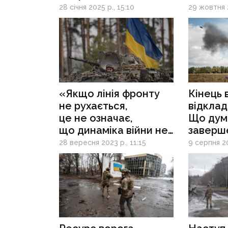
та експерти про
до окуп
28 січня 2025 р., 15:10
29 жовтня 
тактику ворога, яка
Селидов
дає результати
так з 
«Якщо лінія фронту
Кінець 
не рухається,
відклад
це не означає,
Що дум
що динаміка війни не
заверш
міняється на користь
збройно
28 вересня 2023 р., 11:15
9 серпня 20
України», — аналітик
західні