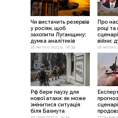
Чи вистачить резервів
Про нас
у росіян, щоб
році та
захопити Луганщину:
сценарі
думка аналітиків
війни: 
ексгол
20 лютого 2023 р., 06:39
16 лютого 2
Рф бере паузу для
Експер
нової атаки: як може
прогноз
змінитися ситуація
сценарі
біля Бахмута
продов
України
20 січня 2023 р., 15:45
27 грудня 2