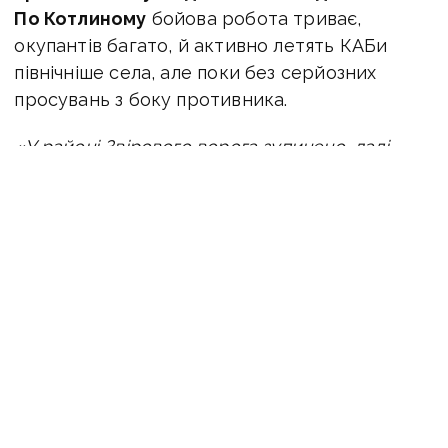
По Котлиному
бойова робота триває,
окупантів багато, й активно летять КАБи
північніше села, але поки без серйозних
просувань з боку противника.
«У районі Звірового ворога зупинено, далі
рухів не відбувається. Бійці працюють
скидами, проводять аеророзвідку території,
ворог дуже хитрий, постійно накопичується у
підвалах, поки наказу у них не було серйозно
штурмувати, але бути готовим треба завжди.
Т
акож ворог здійснив атаку у Лисівці, мав
просування у південній частині села, русаки
завдають ударів по наших укриттям,
відбуваються стрілецькі бої за кожен
будинок», — пише військовий.