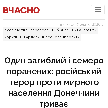
пʼятниця, 7 серпня 2026 р.
суспільство
переселенці
бізнес
війна
гранти
корупція
нардепи
відео
спецпроєкти
Один загиблий і семеро
поранених: російський
терор проти мирного
населення Донеччини
триває