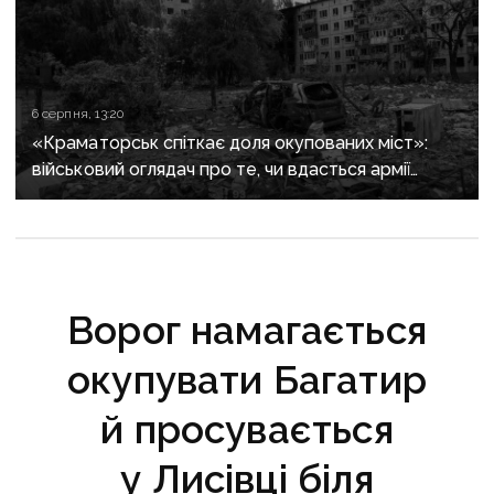
6 серпня, 13:20
«Краматорськ спіткає доля окупованих міст»:
військовий оглядач про те, чи вдасться армії
рф захопити останню агломерацію Донеччини до
кінця 2026 року
Ворог намагається
окупувати Багатир
й просувається
у Лисівці біля