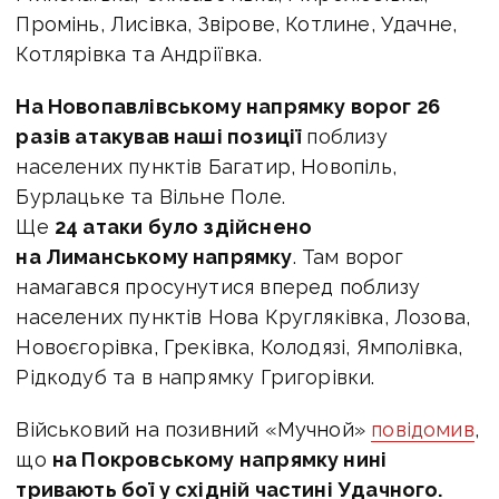
Промінь, Лисівка, Звірове, Котлине, Удачне,
Котлярівка та Андріївка.
На Новопавлівському напрямку ворог 26
разів атакував наші позиції
поблизу
населених пунктів Багатир, Новопіль,
Бурлацьке та Вільне Поле.
Ще
24 атаки було здійснено
на Лиманському напрямку
. Там ворог
намагався просунутися вперед поблизу
населених пунктів Нова Кругляківка, Лозова,
Новоєгорівка, Греківка, Колодязі, Ямполівка,
Рідкодуб та в напрямку Григорівки.
Військовий на позивний «Мучной»
повідомив
,
що
на Покровському напрямку нині
тривають бої у східній частині Удачного.