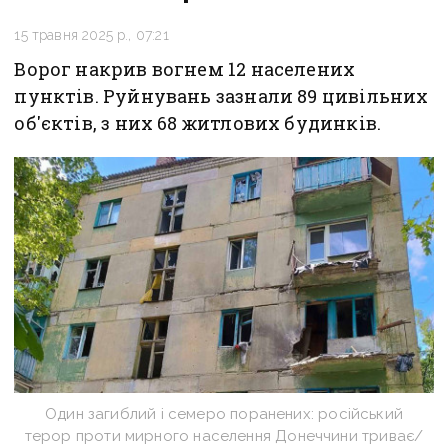
15 травня 2025 р., 07:21
Ворог накрив вогнем 12 населених
пунктів. Руйнувань зазнали 89 цивільних
об'єктів, з них 68 житлових будинків.
Один загиблий і семеро поранених: російський
терор проти мирного населення Донеччини триває/