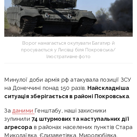
Ворог намагається окупувати Багатир й
просувається у Лисівці біля Покровська/
Ілюстративне фото
Минулої доби армія рф атакувала позиції ЗСУ
на Донеччині понад 150 разів.
Найскладніша
ситуація зберігається в районі Покровська
.
За
даними
Генштабу,
наші захисники
зупинили
74 штурмових та наступальних дії
агресора
в районах населених пунктів Стара
Миколаївка, Єлизаветівка, Миролюбівка,