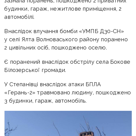
зазнала поранень, пошкоджено 2 приватних
будинки, гараж, нежитлове приміщення, 2
автомобілі.
Внаслідок влучання бомби «УМПБ Д30-СН»
у селі Ялта Волноваського району поранено
2 цивільних осіб, пошкоджено оселю.
Є поранений внаслідок обстрілу села Бокове
Білозерської громади.
У Степанівці внаслідок атаки БПЛА
«Герань-2» травмовано людину, пошкоджено
3 будинки, гараж, автомобіль.