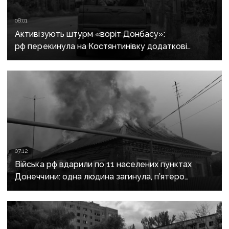
08:01
Активізують штурм «воріт Донбасу»:
рф перекинула на Костянтинівку додаткові
підрозділи й поновила атаки тритонними
авіабомбами
07:12
Війська рф вдарили по 11 населених пунктах
Донеччини: одна людина загинула, п’ятеро
поранені